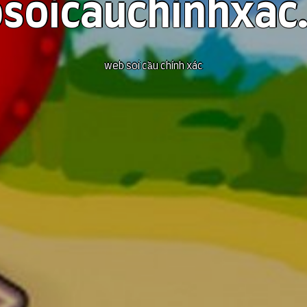
soicauchinhxac
web soi cầu chính xác