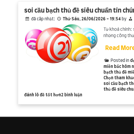
soi cầu bạch thủ đề siêu chuẩn tin chú
đã câp nhật:
Thứ Sáu, 26/06/2026 - 19:54
by
Từ khoá chính: 
những công thức
Read Mor
Posted in
d
miền bắc hôm 
bạch thủ đề mi
Chọn tham khảo
soi cầu bạch th
thủ đề siêu ch
ở
đánh lô đề tốt hơn
2 bình luận
soi
cầu
bạch
thủ
đề
siêu