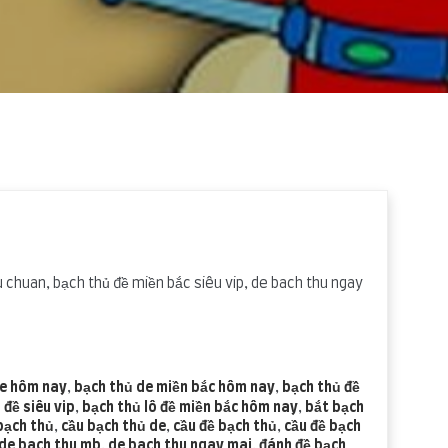
u chuan, bạch thủ đề miền bắc siêu vip, de bach thu ngay
de hôm nay
,
bạch thủ de miền bắc hôm nay
,
bạch thủ đề
 đề siêu vip
,
bạch thủ lô đề miền bắc hôm nay
,
bắt bạch
bạch thủ
,
cầu bạch thủ de
,
cầu đề bạch thủ
,
cầu đề bạch
de bach thu mb
,
de bach thu ngay mai
,
đánh đề bạch