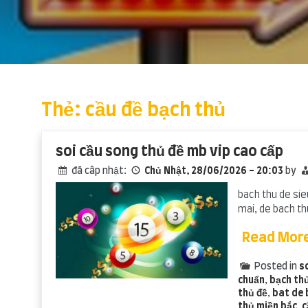
Skip
to
content
Thẻ:
cầu đề bạch thủ
soi cầu song thủ đề mb vip cao cấp
đã câp nhật:
Chủ Nhật, 28/06/2026 - 20:03
by
bach thu de sie
mai, de bach th
Read Mor
Posted in
s
chuẩn
,
bạch th
thủ đề
,
bat de 
thủ miền bắc
,
c