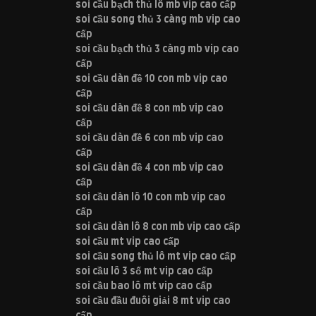
soi cầu bạch thủ lô mb vip cao cấp
soi cầu song thủ 3 càng mb vip cao
cấp
soi cầu bạch thủ 3 càng mb vip cao
cấp
soi cầu dàn đề 10 con mb vip cao
cấp
soi cầu dàn đề 8 con mb vip cao
cấp
soi cầu dàn đề 6 con mb vip cao
cấp
soi cầu dàn đề 4 con mb vip cao
cấp
soi cầu dàn lô 10 con mb vip cao
cấp
soi cầu dàn lô 8 con mb vip cao cấp
soi cầu mt vip cao cấp
soi cầu song thủ lô mt vip cao cấp
soi cầu lô 3 số mt vip cao cấp
soi cầu bao lô mt vip cao cấp
soi cầu đầu đuôi giải 8 mt vip cao
cấp