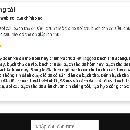
bạch
thủ
ng tôi
đề
web soi cầu chính xác
trang
cung
soi cầu bạch thủ đề siêu chuẩn Mô tả: để soi cầu bạch thủ đề siêu c
cấp
 sau đây có thể sẽ giúp ích rất
số
đẹp
e
nhất
ự đoán xổ số mb hôm nay chính xác 100
Tagged
bach thu 3cang
,
nay
,
bạch thủ de vip
,
bach thu đề
,
bạch thủ đề hôm nay
,
bạch thủ đề
ền bắc hôm nay
,
Bóng lô đề theo ngũ hành cực chuẩn cho các tay cư
 thông tin đánh cược lô đề có sẵn
,
dàn de bạch thủ
,
Đánh bạch thủ
ủ đề siêu chuẩn tuyệt vời nhất
,
Số mơ và cách để chốt được bạch th
uẩn
,
soi cầu bạch thủ đề siêu chuẩn tin chúng tôi
,
Tập hợp công thức s