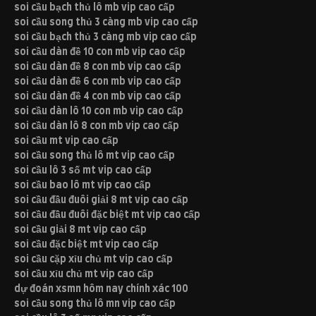
soi cầu bạch thủ lô mb vip cao cấp
soi cầu song thủ 3 càng mb vip cao cấp
soi cầu bạch thủ 3 càng mb vip cao cấp
soi cầu dàn đề 10 con mb vip cao cấp
soi cầu dàn đề 8 con mb vip cao cấp
soi cầu dàn đề 6 con mb vip cao cấp
soi cầu dàn đề 4 con mb vip cao cấp
soi cầu dàn lô 10 con mb vip cao cấp
soi cầu dàn lô 8 con mb vip cao cấp
soi cầu mt vip cao cấp
soi cầu song thủ lô mt vip cao cấp
soi cầu lô 3 số mt vip cao cấp
soi cầu bao lô mt vip cao cấp
soi cầu đầu đuôi giải 8 mt vip cao cấp
soi cầu đầu đuôi đặc biệt mt vip cao cấp
soi cầu giải 8 mt vip cao cấp
soi cầu đặc biệt mt vip cao cấp
soi cầu cặp xỉu chủ mt vip cao cấp
soi cầu xỉu chủ mt vip cao cấp
dự đoán xsmn hôm nay chính xác 100
soi cầu song thủ lô mn vip cao cấp