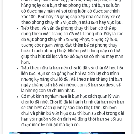
nhiều may mắn. Như vậy, nếu bạn sắp xếp cuộc sống
hằng ngày của bạn theo phong thuỷ thì bạn sẽ luôn
có được may mắn và soi cùng luôn có được sự chính
xác 100. Bạn hãy cố gắng sắp xếp nhà cửa hay xe cộ
theo phong thuỷ như việc chọn màu sơn hay vật liệu.
Tiếp theo, về vấn đề phong thuỷ thì bạn có thể áp
dụng thêm việc trang trí đồ vật trong nhà. Đây là các
đồ vật phong thuỷ như tượng Phật, tượng tỳ hưu,
tượng cóc ngậm vàng, đặt thêm bể cá phong thuỷ
hoặc tranh phong thuỷ. Những vật dụng này có thể
giúp thu hút tài lộc và từ đó bạn sẽ có nhiều may mắn
hơn.
Tiếp theo nữa là bạn nên chơi lô đề với thái độ học hỏi
liên tục. Bạn sẽ cố gắng học hỏi và tích luỹ cho mình
những kỹ năng chơi lô đề. Và theo năm tháng thì bạn
ngày chàng tiến bộ và những con số bạn soi được sẽ
là những con số chuẩn nhất.
Có một kinh nghiệm nữa là bạn học cách quản lý vốn
chơi lô đề nhé. Chơi lô đề là hành trình dài hạn nên bạn
sẽ cần biết cách quản lý sao cho thật tốn. Khi bạn
chơi và phân bổ vốn hiệu quả thì bạn sẽ chơi trong dài
hạn với nguồn vốn ổn định và đồng thời bạn sẽ tối ưu
được mức lợi nhuận mà bạn có.