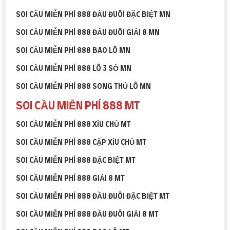
SOI CẦU MIỄN PHÍ 888 ĐẦU ĐUÔI ĐẶC BIỆT MN
SOI CẦU MIỄN PHÍ 888 ĐẦU ĐUÔI GIẢI 8 MN
SOI CẦU MIỄN PHÍ 888 BAO LÔ MN
SOI CẦU MIỄN PHÍ 888 LÔ 3 SỐ MN
SOI CẦU MIỄN PHÍ 888 SONG THỦ LÔ MN
SOI CẦU MIỄN PHÍ 888 MT
SOI CẦU MIỄN PHÍ 888 XỈU CHỦ MT
SOI CẦU MIỄN PHÍ 888 CẶP XỈU CHỦ MT
SOI CẦU MIỄN PHÍ 888 ĐẶC BIỆT MT
SOI CẦU MIỄN PHÍ 888 GIẢI 8 MT
SOI CẦU MIỄN PHÍ 888 ĐẦU ĐUÔI ĐẶC BIỆT MT
SOI CẦU MIỄN PHÍ 888 ĐẦU ĐUÔI GIẢI 8 MT