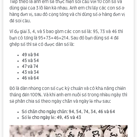
Tiếp theo là anh em sẽ thực hiện soi cầu với 10 con số và
dùng giải của 3 lô liền kề nhau. Anh em chỉ lấy các con số ở
hàng đơn vị, sau đó cộng tổng và chỉ dùng số ở hàng đơn vị
để soi cầu.
Ví dụ giải 3, 4, và 5 bao gồm các con số là: 95, 73 và 46 thì
bạn có tổng là 95+73+46=214. Sau đó bạn dùng số 4 để
ghép số thì sẽ có được dàn số là:
49 và 94
45 và 54
47 và 74
43 và 34
46 và 64
Đó là dàn những con số cực kỳ chuẩn và có khả năng chiến
thắng đến 100%. Và khi anh em nuôi số trong nhiều ngày thì
sẽ phân chia số theo ngày chẵn và ngày lẻ như sau:
Số chẵn cho ngày chẵn: 94, 54, 74, 34, 46 và 64
Số lẻ cho ngày lẻ: 49, 45 và 43