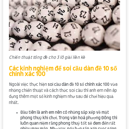
Chiến thuật tổng đề cho 3 lô giải liền kề
Các kinh nghiệm để soi cầu dàn đề 10 số
chính xác 100
Ngoài việc thực hiện
soi cầu dàn đề 10 số chính xác 100
vừa
những chiến thuật và cách thức soi cầu thì anh em nên áp
dụng thêm một số kinh nghiệm như sau để chơi hiệu quả
nhất.
Đầu tiên là anh em nên có những sắp xếp về mặt
phong thuỷ khi chơi. Trong văn hoá phương Đông thì
luôn quan niệm rằng phong thuỷ tốt sẽ đem đến rất