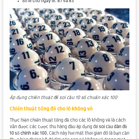
Số lẻ cho ngày lẻ: 87 và 83
Áp dụng chiến thuật để soi cầu 10 số chuẩn xác 100
Chiến thuật tổng đề cho lô không về
Thực hiện chiến thuật tổng đề cho các lô không về là cách
vẫn được các cược thủ hàng đầu áp dụng để
soi cầu dàn đề
10 số chính xác 100.
Cách này hơi mất thời gian đó là bạn cần