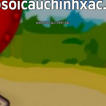
soicauchinhxac
web soi cầu chính xác