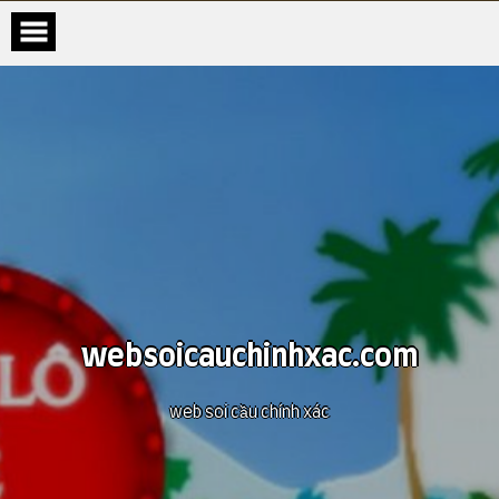
websoicauchinhxac.com
web soi cầu chính xác