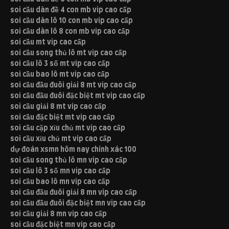
soi cầu dàn đề 4 con mb vip cao cấp
soi cầu dàn lô 10 con mb vip cao cấp
soi cầu dàn lô 8 con mb vip cao cấp
soi cầu mt vip cao cấp
soi cầu song thủ lô mt vip cao cấp
soi cầu lô 3 số mt vip cao cấp
soi cầu bao lô mt vip cao cấp
soi cầu đầu đuôi giải 8 mt vip cao cấp
soi cầu đầu đuôi đặc biệt mt vip cao cấp
soi cầu giải 8 mt vip cao cấp
soi cầu đặc biệt mt vip cao cấp
soi cầu cặp xỉu chủ mt vip cao cấp
soi cầu xỉu chủ mt vip cao cấp
dự đoán xsmn hôm nay chính xác 100
soi cầu song thủ lô mn vip cao cấp
soi cầu lô 3 số mn vip cao cấp
soi cầu bao lô mn vip cao cấp
soi cầu đầu đuôi giải 8 mn vip cao cấp
soi cầu đầu đuôi đặc biệt mn vip cao cấp
soi cầu giải 8 mn vip cao cấp
soi cầu đặc biệt mn vip cao cấp