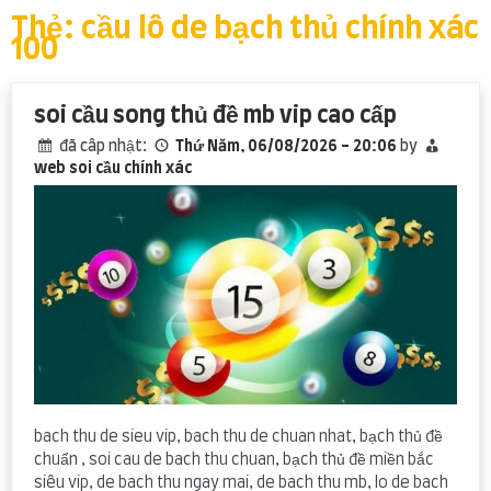
content
Thẻ:
cầu lô de bạch thủ chính xác
100
soi cầu song thủ đề mb vip cao cấp
đã câp nhật:
Thứ Năm, 06/08/2026 - 20:06
by
web soi cầu chính xác
bach thu de sieu vip, bach thu de chuan nhat, bạch thủ đề
chuẩn , soi cau de bach thu chuan, bạch thủ đề miền bắc
siêu vip, de bach thu ngay mai, de bach thu mb, lo de bach