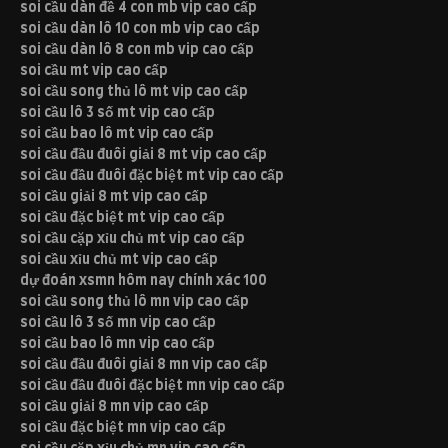
soi cầu dàn đề 4 con mb vip cao cấp
soi cầu dàn lô 10 con mb vip cao cấp
soi cầu dàn lô 8 con mb vip cao cấp
soi cầu mt vip cao cấp
soi cầu song thủ lô mt vip cao cấp
soi cầu lô 3 số mt vip cao cấp
soi cầu bao lô mt vip cao cấp
soi cầu đầu đuôi giải 8 mt vip cao cấp
soi cầu đầu đuôi đặc biệt mt vip cao cấp
soi cầu giải 8 mt vip cao cấp
soi cầu đặc biệt mt vip cao cấp
soi cầu cặp xỉu chủ mt vip cao cấp
soi cầu xỉu chủ mt vip cao cấp
dự đoán xsmn hôm nay chính xác 100
soi cầu song thủ lô mn vip cao cấp
soi cầu lô 3 số mn vip cao cấp
soi cầu bao lô mn vip cao cấp
soi cầu đầu đuôi giải 8 mn vip cao cấp
soi cầu đầu đuôi đặc biệt mn vip cao cấp
soi cầu giải 8 mn vip cao cấp
soi cầu đặc biệt mn vip cao cấp