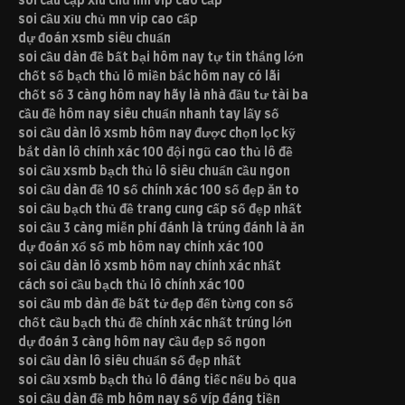
soi cầu cặp xỉu chủ mn vip cao cấp
soi cầu xỉu chủ mn vip cao cấp
dự đoán xsmb siêu chuẩn
soi cầu dàn đề bất bại hôm nay tự tin thắng lớn
chốt số bạch thủ lô miền bắc hôm nay có lãi
chốt số 3 càng hôm nay hãy là nhà đầu tư tài ba
cầu đề hôm nay siêu chuẩn nhanh tay lấy số
soi cầu dàn lô xsmb hôm nay được chọn lọc kỹ
bắt dàn lô chính xác 100 đội ngũ cao thủ lô đề
soi cầu xsmb bạch thủ lô siêu chuẩn cầu ngon
soi cầu dàn đề 10 số chính xác 100 số đẹp ăn to
soi cầu bạch thủ đề trang cung cấp số đẹp nhất
soi cầu 3 càng miễn phí đánh là trúng đánh là ăn
dự đoán xổ số mb hôm nay chính xác 100
soi cầu dàn lô xsmb hôm nay chính xác nhất
cách soi cầu bạch thủ lô chính xác 100
soi cầu mb dàn đề bất tử đẹp đến từng con số
chốt cầu bạch thủ đề chính xác nhất trúng lớn
dự đoán 3 càng hôm nay cầu đẹp số ngon
soi cầu dàn lô siêu chuẩn số đẹp nhất
soi cầu xsmb bạch thủ lô đáng tiếc nếu bỏ qua
soi cầu dàn đề mb hôm nay số víp đáng tiền