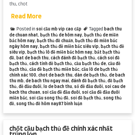
thu, chot
Read More
Posted in
soi cầu mb vip cao cấp
Tagged
bach thu
de chuan nhat
,
bạch thủ de hôm nay
,
bạch thủ de miền
bắc hôm nay
,
bạch thủ đề chuẩn
,
bạch thủ đề miền bắc
ngày hôm nay
,
bạch thủ đề miền bắc siêu vip
,
bạch thủ đề
siêu vip
,
bạch thủ lô đề miền bắc hôm nay
,
bắt bạch thủ
đề
,
bat de bach thu
,
cách đánh đề bạch thủ
,
cách soi đề
bạch thủ
,
cách tính đề bạch thủ
,
cầu bạch thủ de
,
cầu đề
bạch thủ
,
cầu đề bạch thủ miền bắc
,
cầu lô de bạch thủ
chính xác 100
,
chot de bach thu
,
dàn de bạch thủ
,
de bach
thu mb
,
de bach thu ngay mai
,
đánh đề bạch thủ
,
đề bạch
thủ
,
đề đầu đuôi
,
lo de bach thu
,
số đề đầu đuôi
,
soi cau de
bach thu chuan
,
soi cầu đề đầu đuôi
,
soi cầu đề đầu đuôi
miền bắc
,
soi cầu song thủ đề
,
soi đề bạch thủ
,
song thủ
ở
đề
,
song thủ đề hôm nay
87 bình luận
soi
cầu
song
thủ
chốt cầu bạch thủ đề chính xác nhất
đề
trúng lớn