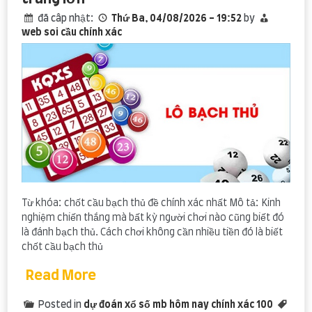
mb
đã câp nhật:
Thứ Ba, 04/08/2026 - 19:52
by
vip
web soi cầu chính xác
cao
cấp
Từ khóa: chốt cầu bạch thủ đề chính xác nhất Mô tả: Kinh
nghiệm chiến thắng mà bất kỳ người chơi nào cũng biết đó
là đánh bạch thủ. Cách chơi không cần nhiều tiền đó là biết
chốt cầu bạch thủ
Read More
Posted in
dự đoán xổ số mb hôm nay chính xác 100