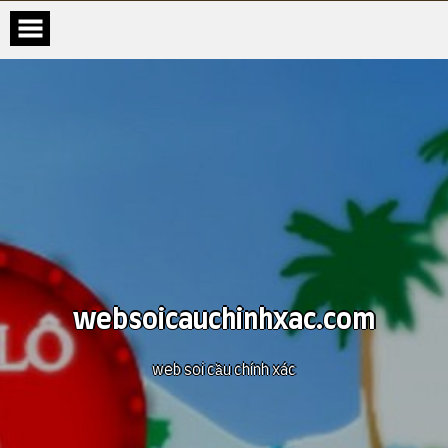
websoicauchinhxac.com
web soi cầu chính xác