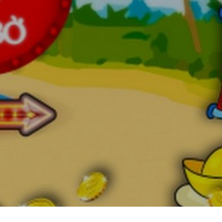
Skip
to