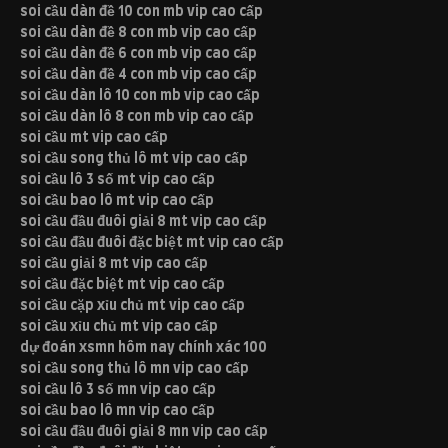
soi cầu dàn đề 10 con mb vip cao cấp
soi cầu dàn đề 8 con mb vip cao cấp
soi cầu dàn đề 6 con mb vip cao cấp
soi cầu dàn đề 4 con mb vip cao cấp
soi cầu dàn lô 10 con mb vip cao cấp
soi cầu dàn lô 8 con mb vip cao cấp
soi cầu mt vip cao cấp
soi cầu song thủ lô mt vip cao cấp
soi cầu lô 3 số mt vip cao cấp
soi cầu bao lô mt vip cao cấp
soi cầu đầu đuôi giải 8 mt vip cao cấp
soi cầu đầu đuôi đặc biệt mt vip cao cấp
soi cầu giải 8 mt vip cao cấp
soi cầu đặc biệt mt vip cao cấp
soi cầu cặp xỉu chủ mt vip cao cấp
soi cầu xỉu chủ mt vip cao cấp
dự đoán xsmn hôm nay chính xác 100
soi cầu song thủ lô mn vip cao cấp
soi cầu lô 3 số mn vip cao cấp
soi cầu bao lô mn vip cao cấp
soi cầu đầu đuôi giải 8 mn vip cao cấp