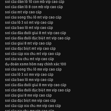
soi cầu dàn lô 10 con mb vip cao cấp
soi cầu dàn lô 8 con mb vip cao cấp
soi cầu mt vip cao cấp
soi cầu song thủ lô mt vip cao cấp
soi cầu lô 3 số mt vip cao cấp
soi cầu bao lô mt vip cao cấp
soi cầu đầu đuôi giải 8 mt vip cao cấp
soi cầu đầu đuôi đặc biệt mt vip cao cấp
soi cầu giải 8 mt vip cao cấp
soi cầu đặc biệt mt vip cao cấp
soi cầu cặp xỉu chủ mt vip cao cấp
soi cầu xỉu chủ mt vip cao cấp
dự đoán xsmn hôm nay chính xác 100
soi cầu song thủ lô mn vip cao cấp
soi cầu lô 3 số mn vip cao cấp
soi cầu bao lô mn vip cao cấp
soi cầu đầu đuôi giải 8 mn vip cao cấp
soi cầu đầu đuôi đặc biệt mn vip cao cấp
soi cầu giải 8 mn vip cao cấp
soi cầu đặc biệt mn vip cao cấp
soi cầu cặp xỉu chủ mn vip cao cấp