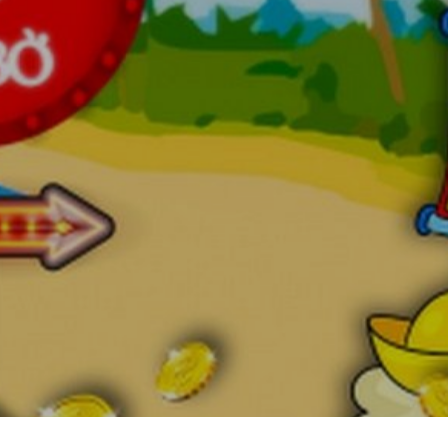
Skip
to