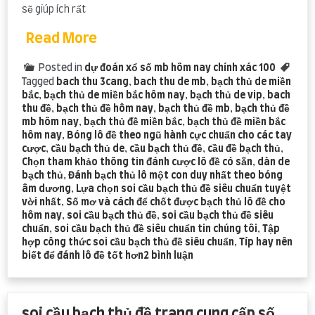
sẽ giúp ích rất
Read More
Posted in
dự đoán xổ số mb hôm nay chính xác 100
Tagged
bach thu 3cang
,
bach thu de mb
,
bạch thủ de miền
bắc
,
bạch thủ de miền bắc hôm nay
,
bạch thủ de vip
,
bach
thu đề
,
bạch thủ đề hôm nay
,
bạch thủ đề mb
,
bạch thủ đề
mb hôm nay
,
bạch thủ đề miền bắc
,
bạch thủ đề miền bắc
hôm nay
,
Bóng lô đề theo ngũ hành cực chuẩn cho các tay
cược
,
cầu bạch thủ de
,
cầu bạch thủ đề
,
cầu đề bạch thủ
,
Chọn tham khảo thông tin đánh cược lô đề có sẵn
,
dàn de
bạch thủ
,
Đánh bạch thủ lô một con duy nhất theo bóng
âm dương
,
Lựa chọn soi cầu bạch thủ đề siêu chuẩn tuyệt
vời nhất
,
Số mơ và cách để chốt được bạch thủ lô đề cho
hôm nay
,
soi cầu bạch thủ đề
,
soi cầu bạch thủ đề siêu
chuẩn
,
soi cầu bạch thủ đề siêu chuẩn tin chúng tôi
,
Tập
hợp công thức soi cầu bạch thủ đề siêu chuẩn
,
Típ hay nên
ở
biết để đánh lô đề tốt hơn
2 bình luận
soi
cầu
bạch
thủ
soi cầu bạch thủ đề trang cung cấp số