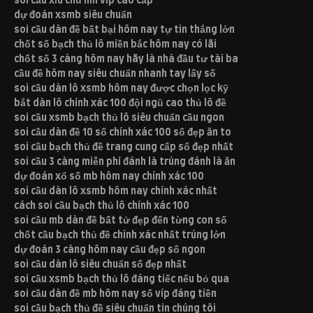
soi cầu xỉu chủ mn vip cao cấp
dự đoán xsmb siêu chuẩn
soi cầu dàn đề bất bại hôm nay tự tin thắng lớn
chốt số bạch thủ lô miền bắc hôm nay có lãi
chốt số 3 càng hôm nay hãy là nhà đầu tư tài ba
cầu đề hôm nay siêu chuẩn nhanh tay lấy số
soi cầu dàn lô xsmb hôm nay được chọn lọc kỹ
bắt dàn lô chính xác 100 đội ngũ cao thủ lô đề
soi cầu xsmb bạch thủ lô siêu chuẩn cầu ngon
soi cầu dàn đề 10 số chính xác 100 số đẹp ăn to
soi cầu bạch thủ đề trang cung cấp số đẹp nhất
soi cầu 3 càng miễn phí đánh là trúng đánh là ăn
dự đoán xổ số mb hôm nay chính xác 100
soi cầu dàn lô xsmb hôm nay chính xác nhất
cách soi cầu bạch thủ lô chính xác 100
soi cầu mb dàn đề bất tử đẹp đến từng con số
chốt cầu bạch thủ đề chính xác nhất trúng lớn
dự đoán 3 càng hôm nay cầu đẹp số ngon
soi cầu dàn lô siêu chuẩn số đẹp nhất
soi cầu xsmb bạch thủ lô đáng tiếc nếu bỏ qua
soi cầu dàn đề mb hôm nay số víp đáng tiền
soi cầu bạch thủ đề siêu chuẩn tin chúng tôi