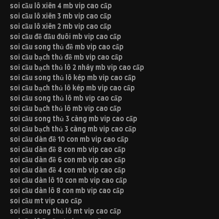
soi cầu lô xiên 4 mb vip cao cấp
soi cầu lô xiên 3 mb vip cao cấp
soi cầu lô xiên 2 mb vip cao cấp
soi cầu đề đầu đuôi mb vip cao cấp
soi cầu song thủ đề mb vip cao cấp
soi cầu bạch thủ đề mb vip cao cấp
soi cầu bạch thủ lô 2 nháy mb vip cao cấp
soi cầu song thủ lô kép mb vip cao cấp
soi cầu bạch thủ lô kép mb vip cao cấp
soi cầu song thủ lô mb vip cao cấp
soi cầu bạch thủ lô mb vip cao cấp
soi cầu song thủ 3 càng mb vip cao cấp
soi cầu bạch thủ 3 càng mb vip cao cấp
soi cầu dàn đề 10 con mb vip cao cấp
soi cầu dàn đề 8 con mb vip cao cấp
soi cầu dàn đề 6 con mb vip cao cấp
soi cầu dàn đề 4 con mb vip cao cấp
soi cầu dàn lô 10 con mb vip cao cấp
soi cầu dàn lô 8 con mb vip cao cấp
soi cầu mt vip cao cấp
soi cầu song thủ lô mt vip cao cấp