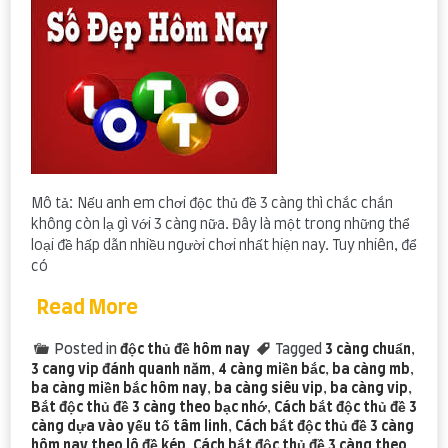
đầu
tư
tài
ba
Mô tả: Nếu anh em chơi độc thủ đề 3 càng thì chắc chắn
không còn lạ gì với 3 càng nữa. Đây là một trong những thể
loại đề hấp dẫn nhiều người chơi nhất hiện nay. Tuy nhiên, để
có
Read More
Posted in
độc thủ đề hôm nay
Tagged
3 càng chuẩn
,
3 cang vip đánh quanh năm
,
4 càng miền bắc
,
ba càng mb
,
ba càng miền bắc hôm nay
,
ba càng siêu vip
,
ba càng vip
,
Bắt độc thủ đề 3 càng theo bạc nhớ
,
Cách bắt độc thủ đề 3
càng dựa vào yếu tố tâm linh
,
Cách bắt độc thủ đề 3 càng
hôm nay theo lô đề kép
,
Cách bắt độc thủ đề 3 càng theo