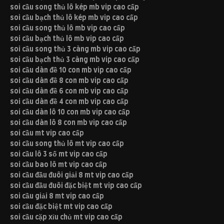
soi cầu song thủ lô kép mb vip cao cấp
soi cầu bạch thủ lô kép mb vip cao cấp
soi cầu song thủ lô mb vip cao cấp
soi cầu bạch thủ lô mb vip cao cấp
soi cầu song thủ 3 càng mb vip cao cấp
soi cầu bạch thủ 3 càng mb vip cao cấp
soi cầu dàn đề 10 con mb vip cao cấp
soi cầu dàn đề 8 con mb vip cao cấp
soi cầu dàn đề 6 con mb vip cao cấp
soi cầu dàn đề 4 con mb vip cao cấp
soi cầu dàn lô 10 con mb vip cao cấp
soi cầu dàn lô 8 con mb vip cao cấp
soi cầu mt vip cao cấp
soi cầu song thủ lô mt vip cao cấp
soi cầu lô 3 số mt vip cao cấp
soi cầu bao lô mt vip cao cấp
soi cầu đầu đuôi giải 8 mt vip cao cấp
soi cầu đầu đuôi đặc biệt mt vip cao cấp
soi cầu giải 8 mt vip cao cấp
soi cầu đặc biệt mt vip cao cấp
soi cầu cặp xỉu chủ mt vip cao cấp