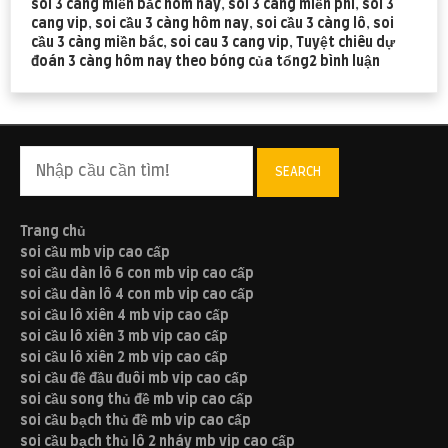
soi 3 càng miền bắc hôm nay
,
soi 3 càng miễn phí
,
soi 3
cang vip
,
soi cầu 3 càng hôm nay
,
soi cầu 3 càng lô
,
soi
cầu 3 càng miền bắc
,
soi cau 3 cang vip
,
Tuyệt chiêu dự
ở
đoán 3 càng hôm nay theo bóng của tổng
2 bình luận
dự
đoán
3
càng
hôm
SEARCH
nay
cầu
đẹp
Trang chủ
số
ngon
soi cầu mb vip cao cấp
soi cầu dàn lô 6 con mb vip cao cấp
soi cầu dàn lô 4 con mb vip cao cấp
soi cầu lô xiên 4 mb vip cao cấp
soi cầu lô xiên 3 mb vip cao cấp
soi cầu lô xiên 2 mb vip cao cấp
soi cầu đề đầu đuôi mb vip cao cấp
soi cầu song thủ đề mb vip cao cấp
soi cầu bạch thủ đề mb vip cao cấp
soi cầu bạch thủ lô 2 nháy mb vip cao cấp