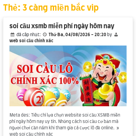
content
Thẻ:
3 càng miền bắc vip
soi cầu xsmb miễn phí ngày hôm nay
đã câp nhật:
Thứ Ba, 04/08/2026 - 20:20
by
web soi cầu chính xác
Meta des: Tiêu chí lựa chọn website soi cầu XSMB miễn
phí ngày hôm nay uy tín. Những cách soi cầu cơ bản mà
người chơi cần nắm khi tham gia cá cược lô đề online. »
web soi cầu chính xác