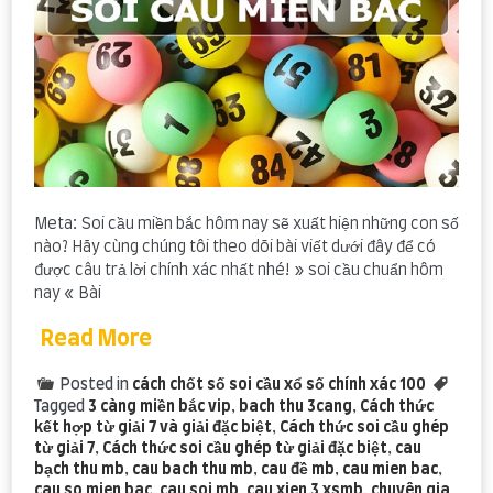
tư
tài
ba
Meta: Soi cầu miền bắc hôm nay sẽ xuất hiện những con số
nào? Hãy cùng chúng tôi theo dõi bài viết dưới đây để có
được câu trả lời chính xác nhất nhé! » soi cầu chuẩn hôm
nay « Bài
Read More
Posted in
cách chốt số soi cầu xổ số chính xác 100
Tagged
3 càng miền bắc vip
,
bach thu 3cang
,
Cách thức
kết hợp từ giải 7 và giải đặc biệt
,
Cách thức soi cầu ghép
từ giải 7
,
Cách thức soi cầu ghép từ giải đặc biệt
,
cau
bạch thu mb
,
cau bach thu mb
,
cau đề mb
,
cau mien bac
,
cau so mien bac
,
cau soi mb
,
cau xien 3 xsmb
,
chuyên gia