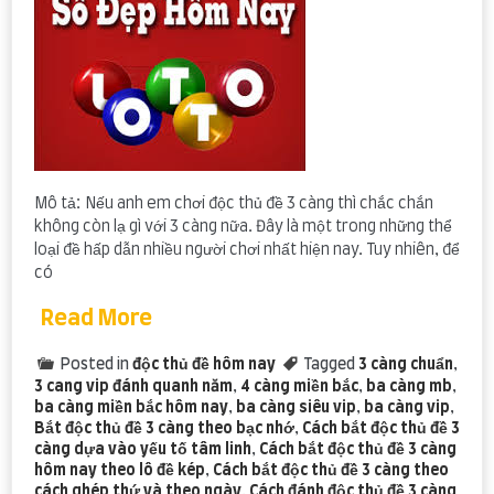
nơi
Mô tả: Nếu anh em chơi độc thủ đề 3 càng thì chắc chắn
không còn lạ gì với 3 càng nữa. Đây là một trong những thể
loại đề hấp dẫn nhiều người chơi nhất hiện nay. Tuy nhiên, để
có
Read More
Posted in
độc thủ đề hôm nay
Tagged
3 càng chuẩn
,
3 cang vip đánh quanh năm
,
4 càng miền bắc
,
ba càng mb
,
ba càng miền bắc hôm nay
,
ba càng siêu vip
,
ba càng vip
,
Bắt độc thủ đề 3 càng theo bạc nhớ
,
Cách bắt độc thủ đề 3
càng dựa vào yếu tố tâm linh
,
Cách bắt độc thủ đề 3 càng
hôm nay theo lô đề kép
,
Cách bắt độc thủ đề 3 càng theo
cách ghép thứ và theo ngày
,
Cách đánh độc thủ đề 3 càng