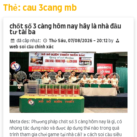
content
Thẻ:
cau 3cang mb
chốt số 3 càng hôm nay hãy là nhà đầu
tư tài ba
đã câp nhật:
Thứ Sáu, 07/08/2026 - 20:12
by
web soi cầu chính xác
Meta des: Phương pháp chốt số 3 càng hôm nay là gì, có
những tác dụng nào và được áp dụng thế nào trong quá
trình tham gia chơi game tại nhà cái? » cách soi cầu siêu