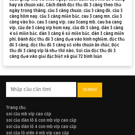
hay và chuẩn xác
,
Cách đánh độc thủ đề 3 càng theo thứ
ngày trong tháng
,
cầu 3 càng chuẩn
,
cầu 3 càng đề
,
cầu 3
càng hôm nay
,
cầu 3 càng miền bắc
,
cau 3 cang mn
,
cầu 3
càng vào bờ
,
cau 3 cang vip
,
cau 3cang mb
,
cau ba cang
vip
,
cầu de 3 càng vip hom nay
,
cầu đề 3 càng
,
dàn 3 càng
4 số miền bắc
,
dàn 3 càng 6 số miền bắc
,
dàn 3 càng miễn
phí
,
Đánh độc thủ đề 3 càng dựa vào kinh nghiệm
,
độc thủ
đề 3 càng
,
độc thủ đề 3 càng số siêu chuẩn ăn chắc
,
Độc
thủ đề 3 càng víp là như thế nào
,
Soi cầu độc thủ đề 3
ở
càng dựa vào giải đặc biệt và giải 7
2 bình luận
độc
thủ
đề
3
càng
SEARCH
số
siêu
chuẩn
Trang chủ
ăn
chắc
soi cầu mb vip cao cấp
soi cầu dàn lô 6 con mb vip cao cấp
soi cầu dàn lô 4 con mb vip cao cấp
soi cầu lô xiên 4 mb vip cao cấp