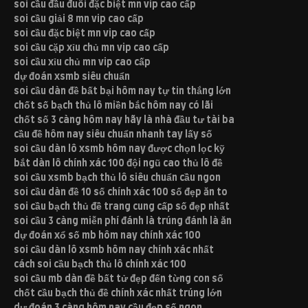
soi cầu đầu đuôi đặc biệt mn vip cao cấp
soi cầu giải 8 mn vip cao cấp
soi cầu đặc biệt mn vip cao cấp
soi cầu cặp xỉu chủ mn vip cao cấp
soi cầu xỉu chủ mn vip cao cấp
dự đoán xsmb siêu chuẩn
soi cầu dàn đề bất bại hôm nay tự tin thắng lớn
chốt số bạch thủ lô miền bắc hôm nay có lãi
chốt số 3 càng hôm nay hãy là nhà đầu tư tài ba
cầu đề hôm nay siêu chuẩn nhanh tay lấy số
soi cầu dàn lô xsmb hôm nay được chọn lọc kỹ
bắt dàn lô chính xác 100 đội ngũ cao thủ lô đề
soi cầu xsmb bạch thủ lô siêu chuẩn cầu ngon
soi cầu dàn đề 10 số chính xác 100 số đẹp ăn to
soi cầu bạch thủ đề trang cung cấp số đẹp nhất
soi cầu 3 càng miễn phí đánh là trúng đánh là ăn
dự đoán xổ số mb hôm nay chính xác 100
soi cầu dàn lô xsmb hôm nay chính xác nhất
cách soi cầu bạch thủ lô chính xác 100
soi cầu mb dàn đề bất tử đẹp đến từng con số
chốt cầu bạch thủ đề chính xác nhất trúng lớn
dự đoán 3 càng hôm nay cầu đẹp số ngon