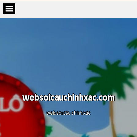
websoicauchinhxac.com
web soi cầu chính xác