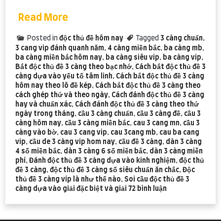
Read More
Posted in
độc thủ đề hôm nay
Tagged
3 càng chuẩn
,
3 cang vip đánh quanh năm
,
4 càng miền bắc
,
ba càng mb
,
ba càng miền bắc hôm nay
,
ba càng siêu vip
,
ba càng vip
,
Bắt độc thủ đề 3 càng theo bạc nhớ
,
Cách bắt độc thủ đề 3
càng dựa vào yếu tố tâm linh
,
Cách bắt độc thủ đề 3 càng
hôm nay theo lô đề kép
,
Cách bắt độc thủ đề 3 càng theo
cách ghép thứ và theo ngày
,
Cách đánh độc thủ đề 3 càng
hay và chuẩn xác
,
Cách đánh độc thủ đề 3 càng theo thứ
ngày trong tháng
,
cầu 3 càng chuẩn
,
cầu 3 càng đề
,
cầu 3
càng hôm nay
,
cầu 3 càng miền bắc
,
cau 3 cang mn
,
cầu 3
càng vào bờ
,
cau 3 cang vip
,
cau 3cang mb
,
cau ba cang
vip
,
cầu de 3 càng vip hom nay
,
cầu đề 3 càng
,
dàn 3 càng
4 số miền bắc
,
dàn 3 càng 6 số miền bắc
,
dàn 3 càng miễn
phí
,
Đánh độc thủ đề 3 càng dựa vào kinh nghiệm
,
độc thủ
đề 3 càng
,
độc thủ đề 3 càng số siêu chuẩn ăn chắc
,
Độc
thủ đề 3 càng víp là như thế nào
,
Soi cầu độc thủ đề 3
ở
càng dựa vào giải đặc biệt và giải 7
2 bình luận
độc
thủ
đề