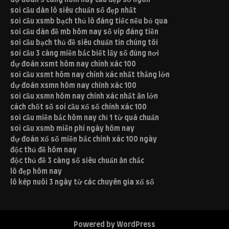
soi cầu dàn lô siêu chuẩn số đẹp nhất
soi cầu xsmb bạch thủ lô đáng tiếc nếu bỏ qua
soi cầu dàn đề mb hôm nay số víp đáng tiền
soi cầu bạch thủ đề siêu chuẩn tin chúng tôi
soi cầu 3 càng miền bắc biết lấy số đúng nơi
dự đoán xsmt hôm nay chính xác 100
soi cầu xsmt hôm nay chính xác nhất thắng lớn
dự đoán xsmn hôm nay chính xác 100
soi cầu xsmn hôm nay chính xác nhất ăn lớn
cách chốt số soi cầu xổ số chính xác 100
soi cầu miền bắc hôm nay chỉ 1 từ quá chuẩn
soi cầu xsmb miễn phí ngày hôm nay
dự đoán xổ số miền bắc chính xác 100 ngày
độc thủ đề hôm nay
độc thủ đề 3 càng số siêu chuẩn ăn chắc
lô đẹp hôm nay
lô kép nuôi 3 ngày từ các chuyên gia xổ số
Powered by WordPress