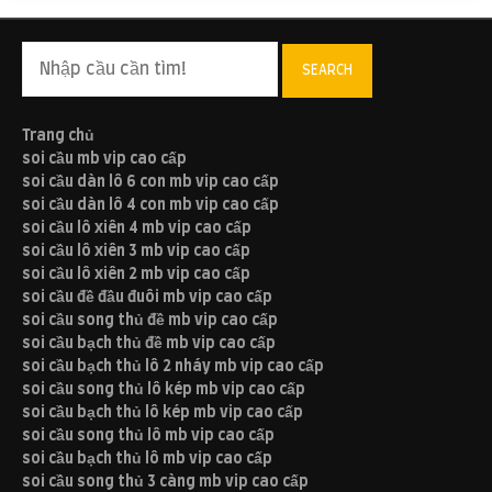
3
càng
miễn
SEARCH
phí
đánh
là
Trang chủ
trúng
đánh
soi cầu mb vip cao cấp
là
soi cầu dàn lô 6 con mb vip cao cấp
ăn
soi cầu dàn lô 4 con mb vip cao cấp
soi cầu lô xiên 4 mb vip cao cấp
soi cầu lô xiên 3 mb vip cao cấp
soi cầu lô xiên 2 mb vip cao cấp
soi cầu đề đầu đuôi mb vip cao cấp
soi cầu song thủ đề mb vip cao cấp
soi cầu bạch thủ đề mb vip cao cấp
soi cầu bạch thủ lô 2 nháy mb vip cao cấp
soi cầu song thủ lô kép mb vip cao cấp
soi cầu bạch thủ lô kép mb vip cao cấp
soi cầu song thủ lô mb vip cao cấp
soi cầu bạch thủ lô mb vip cao cấp
soi cầu song thủ 3 càng mb vip cao cấp