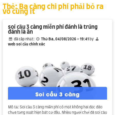
content
Thẻ:
Ba càng chi phí phải bỏ ra
vô cùng ít
soi cầu 3 càng miễn phí đánh là trúng
đánh là ăn
đã câp nhật:
Thứ Ba, 04/08/2026 - 19:41
by
web soi cầu chính xác
Mô tả: Soi cầu 3 càng miễn phí có một không hai độc đáo
chưa từng xuất hiện bất cứ đâu. Nhiều người chơi đã soi cầu