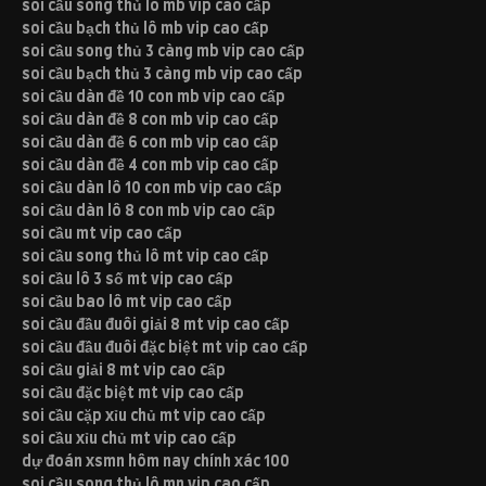
soi cầu song thủ lô mb vip cao cấp
soi cầu bạch thủ lô mb vip cao cấp
soi cầu song thủ 3 càng mb vip cao cấp
soi cầu bạch thủ 3 càng mb vip cao cấp
soi cầu dàn đề 10 con mb vip cao cấp
soi cầu dàn đề 8 con mb vip cao cấp
soi cầu dàn đề 6 con mb vip cao cấp
soi cầu dàn đề 4 con mb vip cao cấp
soi cầu dàn lô 10 con mb vip cao cấp
soi cầu dàn lô 8 con mb vip cao cấp
soi cầu mt vip cao cấp
soi cầu song thủ lô mt vip cao cấp
soi cầu lô 3 số mt vip cao cấp
soi cầu bao lô mt vip cao cấp
soi cầu đầu đuôi giải 8 mt vip cao cấp
soi cầu đầu đuôi đặc biệt mt vip cao cấp
soi cầu giải 8 mt vip cao cấp
soi cầu đặc biệt mt vip cao cấp
soi cầu cặp xỉu chủ mt vip cao cấp
soi cầu xỉu chủ mt vip cao cấp
dự đoán xsmn hôm nay chính xác 100
soi cầu song thủ lô mn vip cao cấp