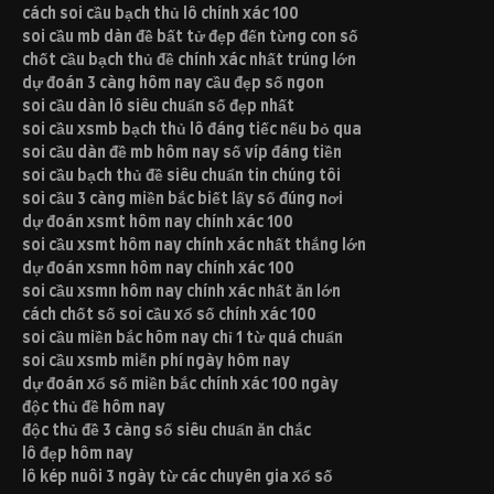
cách soi cầu bạch thủ lô chính xác 100
soi cầu mb dàn đề bất tử đẹp đến từng con số
chốt cầu bạch thủ đề chính xác nhất trúng lớn
dự đoán 3 càng hôm nay cầu đẹp số ngon
soi cầu dàn lô siêu chuẩn số đẹp nhất
soi cầu xsmb bạch thủ lô đáng tiếc nếu bỏ qua
soi cầu dàn đề mb hôm nay số víp đáng tiền
soi cầu bạch thủ đề siêu chuẩn tin chúng tôi
soi cầu 3 càng miền bắc biết lấy số đúng nơi
dự đoán xsmt hôm nay chính xác 100
soi cầu xsmt hôm nay chính xác nhất thắng lớn
dự đoán xsmn hôm nay chính xác 100
soi cầu xsmn hôm nay chính xác nhất ăn lớn
cách chốt số soi cầu xổ số chính xác 100
soi cầu miền bắc hôm nay chỉ 1 từ quá chuẩn
soi cầu xsmb miễn phí ngày hôm nay
dự đoán xổ số miền bắc chính xác 100 ngày
độc thủ đề hôm nay
độc thủ đề 3 càng số siêu chuẩn ăn chắc
lô đẹp hôm nay
lô kép nuôi 3 ngày từ các chuyên gia xổ số