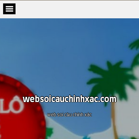
websoicauchinhxac.com
web soi cầu chính xác