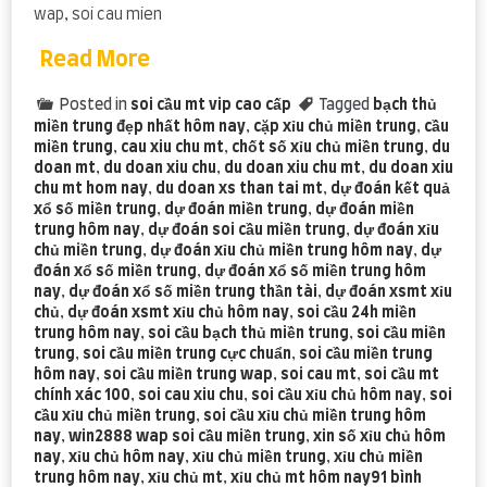
wap, soi cau mien
Read More
Posted in
soi cầu mt vip cao cấp
Tagged
bạch thủ
miền trung đẹp nhất hôm nay
,
cặp xỉu chủ miền trung
,
cầu
miền trung
,
cau xiu chu mt
,
chốt số xỉu chủ miền trung
,
du
doan mt
,
du doan xiu chu
,
du doan xiu chu mt
,
du doan xiu
chu mt hom nay
,
du doan xs than tai mt
,
dự đoán kết quả
xổ số miền trung
,
dự đoán miền trung
,
dự đoán miền
trung hôm nay
,
dự đoán soi cầu miền trung
,
dự đoán xỉu
chủ miền trung
,
dự đoán xỉu chủ miền trung hôm nay
,
dự
đoán xổ số miền trung
,
dự đoán xổ số miền trung hôm
nay
,
dự đoán xổ số miền trung thần tài
,
dự đoán xsmt xỉu
chủ
,
dự đoán xsmt xỉu chủ hôm nay
,
soi cầu 24h miền
trung hôm nay
,
soi cầu bạch thủ miền trung
,
soi cầu miền
trung
,
soi cầu miền trung cực chuẩn
,
soi cầu miền trung
hôm nay
,
soi cầu miền trung wap
,
soi cau mt
,
soi cầu mt
chính xác 100
,
soi cau xiu chu
,
soi cầu xỉu chủ hôm nay
,
soi
cầu xỉu chủ miền trung
,
soi cầu xỉu chủ miền trung hôm
nay
,
win2888 wap soi cầu miền trung
,
xin số xỉu chủ hôm
nay
,
xỉu chủ hôm nay
,
xỉu chủ miền trung
,
xỉu chủ miền
trung hôm nay
,
xỉu chủ mt
,
xỉu chủ mt hôm nay
91 bình