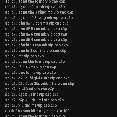
soi cầu song thủ lô mb vip cao cấp
soi cầu bạch thủ lô mb vip cao cấp
soi cầu song thủ 3 càng mb vip cao cấp
soi cầu bạch thủ 3 càng mb vip cao cấp
soi cầu dàn đề 10 con mb vip cao cấp
soi cầu dàn đề 8 con mb vip cao cấp
soi cầu dàn đề 6 con mb vip cao cấp
soi cầu dàn đề 4 con mb vip cao cấp
soi cầu dàn lô 10 con mb vip cao cấp
soi cầu dàn lô 8 con mb vip cao cấp
soi cầu mt vip cao cấp
soi cầu song thủ lô mt vip cao cấp
soi cầu lô 3 số mt vip cao cấp
soi cầu bao lô mt vip cao cấp
soi cầu đầu đuôi giải 8 mt vip cao cấp
soi cầu đầu đuôi đặc biệt mt vip cao cấp
soi cầu giải 8 mt vip cao cấp
soi cầu đặc biệt mt vip cao cấp
soi cầu cặp xỉu chủ mt vip cao cấp
soi cầu xỉu chủ mt vip cao cấp
dự đoán xsmn hôm nay chính xác 100
soi cầu song thủ lô mn vip cao cấp