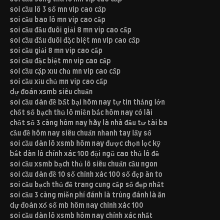
soi cầu lô 3 số mn vip cao cấp
soi cầu bao lô mn vip cao cấp
soi cầu đầu đuôi giải 8 mn vip cao cấp
soi cầu đầu đuôi đặc biệt mn vip cao cấp
soi cầu giải 8 mn vip cao cấp
soi cầu đặc biệt mn vip cao cấp
soi cầu cặp xỉu chủ mn vip cao cấp
soi cầu xỉu chủ mn vip cao cấp
dự đoán xsmb siêu chuẩn
soi cầu dàn đề bất bại hôm nay tự tin thắng lớn
chốt số bạch thủ lô miền bắc hôm nay có lãi
chốt số 3 càng hôm nay hãy là nhà đầu tư tài ba
cầu đề hôm nay siêu chuẩn nhanh tay lấy số
soi cầu dàn lô xsmb hôm nay được chọn lọc kỹ
bắt dàn lô chính xác 100 đội ngũ cao thủ lô đề
soi cầu xsmb bạch thủ lô siêu chuẩn cầu ngon
soi cầu dàn đề 10 số chính xác 100 số đẹp ăn to
soi cầu bạch thủ đề trang cung cấp số đẹp nhất
soi cầu 3 càng miễn phí đánh là trúng đánh là ăn
dự đoán xổ số mb hôm nay chính xác 100
soi cầu dàn lô xsmb hôm nay chính xác nhất