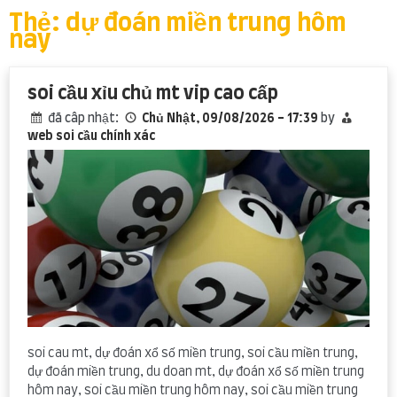
content
Thẻ:
dự đoán miền trung hôm
nay
soi cầu xỉu chủ mt vip cao cấp
đã câp nhật:
Chủ Nhật, 09/08/2026 - 17:39
by
web soi cầu chính xác
soi cau mt, dự đoán xổ số miền trung, soi cầu miền trung,
dự đoán miền trung, du doan mt, dự đoán xổ số miền trung
hôm nay, soi cầu miền trung hôm nay, soi cầu miền trung