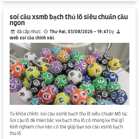
cầu
xsmb
bạch
soi cầu xsmb bạch thủ lô siêu chuẩn cầu
thủ
ngon
lô
đã câp nhật:
Thứ Hai, 03/08/2026 - 19:47
by
đáng
web soi cầu chính xác
tiếc
nếu
bỏ
qua
Từ khóa chính: soi cầu xsmb bạch thủ lô siêu chuẩn Mô tả:
Soi cầu lô đề miền bắc với bạch thủ lô có những lợi thế gì?
Kinh nghiệm chơi nào có thể giúp bạn soi cầu xsmb bạch
thủ lô