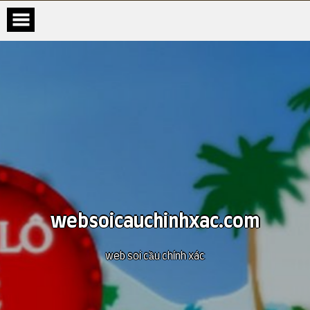
websoicauchinhxac.com
web soi cầu chính xác