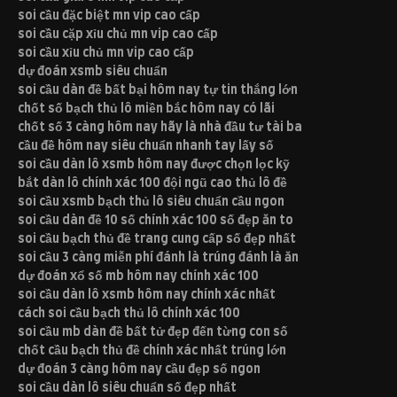
soi cầu đặc biệt mn vip cao cấp
soi cầu cặp xỉu chủ mn vip cao cấp
soi cầu xỉu chủ mn vip cao cấp
dự đoán xsmb siêu chuẩn
soi cầu dàn đề bất bại hôm nay tự tin thắng lớn
chốt số bạch thủ lô miền bắc hôm nay có lãi
chốt số 3 càng hôm nay hãy là nhà đầu tư tài ba
cầu đề hôm nay siêu chuẩn nhanh tay lấy số
soi cầu dàn lô xsmb hôm nay được chọn lọc kỹ
bắt dàn lô chính xác 100 đội ngũ cao thủ lô đề
soi cầu xsmb bạch thủ lô siêu chuẩn cầu ngon
soi cầu dàn đề 10 số chính xác 100 số đẹp ăn to
soi cầu bạch thủ đề trang cung cấp số đẹp nhất
soi cầu 3 càng miễn phí đánh là trúng đánh là ăn
dự đoán xổ số mb hôm nay chính xác 100
soi cầu dàn lô xsmb hôm nay chính xác nhất
cách soi cầu bạch thủ lô chính xác 100
soi cầu mb dàn đề bất tử đẹp đến từng con số
chốt cầu bạch thủ đề chính xác nhất trúng lớn
dự đoán 3 càng hôm nay cầu đẹp số ngon
soi cầu dàn lô siêu chuẩn số đẹp nhất