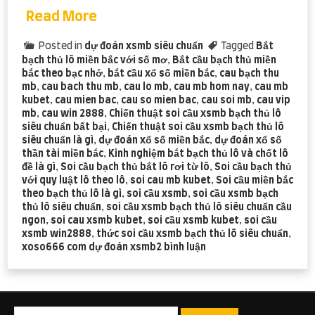
Read More
Posted in
dự đoán xsmb siêu chuẩn
Tagged
Bắt
bạch thủ lô miền bắc với số mơ
,
Bắt cầu bạch thủ miền
bắc theo bạc nhớ
,
bắt cầu xổ số miền bắc
,
cau bạch thu
mb
,
cau bach thu mb
,
cau lo mb
,
cau mb hom nay
,
cau mb
kubet
,
cau mien bac
,
cau so mien bac
,
cau soi mb
,
cau vip
mb
,
cau win 2888
,
Chiến thuật soi cầu xsmb bạch thủ lô
siêu chuẩn bất bại
,
Chiến thuật soi cầu xsmb bạch thủ lô
siêu chuẩn là gì
,
dự đoán xổ số miền bắc
,
dự đoán xổ số
thần tài miền bắc
,
Kinh nghiệm bắt bạch thủ lô và chốt lô
đề là gì
,
Soi cầu bạch thủ bắt lô rơi từ lô
,
Soi cầu bạch thủ
với quy luật lô theo lô
,
soi cau mb kubet
,
Soi cầu miền bắc
theo bạch thủ lô là gì
,
soi cầu xsmb
,
soi cầu xsmb bạch
thủ lô siêu chuẩn
,
soi cầu xsmb bạch thủ lô siêu chuẩn cầu
ngon
,
soi cau xsmb kubet
,
soi cầu xsmb kubet
,
soi cầu
xsmb win2888
,
thức soi cầu xsmb bạch thủ lô siêu chuẩn
,
ở
xoso666 com dự đoán xsmb
2 bình luận
soi
cầu
xsmb
bạch
thủ