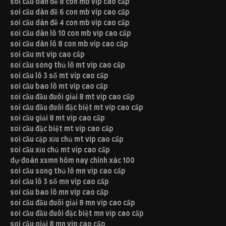
soi cầu dàn đề 8 con mb vip cao cấp
soi cầu dàn đề 6 con mb vip cao cấp
soi cầu dàn đề 4 con mb vip cao cấp
soi cầu dàn lô 10 con mb vip cao cấp
soi cầu dàn lô 8 con mb vip cao cấp
soi cầu mt vip cao cấp
soi cầu song thủ lô mt vip cao cấp
soi cầu lô 3 số mt vip cao cấp
soi cầu bao lô mt vip cao cấp
soi cầu đầu đuôi giải 8 mt vip cao cấp
soi cầu đầu đuôi đặc biệt mt vip cao cấp
soi cầu giải 8 mt vip cao cấp
soi cầu đặc biệt mt vip cao cấp
soi cầu cặp xỉu chủ mt vip cao cấp
soi cầu xỉu chủ mt vip cao cấp
dự đoán xsmn hôm nay chính xác 100
soi cầu song thủ lô mn vip cao cấp
soi cầu lô 3 số mn vip cao cấp
soi cầu bao lô mn vip cao cấp
soi cầu đầu đuôi giải 8 mn vip cao cấp
soi cầu đầu đuôi đặc biệt mn vip cao cấp
soi cầu giải 8 mn vip cao cấp