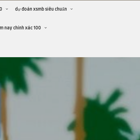
00
dự đoán xsmb siêu chuẩn
m nay chính xác 100