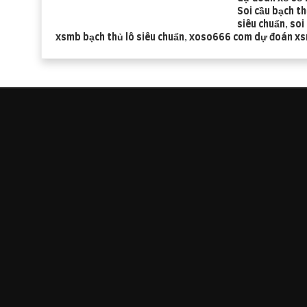
Soi cầu bạch th
siêu chuẩn
,
soi
xsmb bạch thủ lô siêu chuẩn
,
xoso666 com dự đoán x