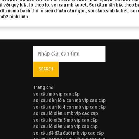
ủ với quy luật lô theo lô
,
soi cau mb kubet
,
Soi cầu miền bắc theo bạ
 cầu xsmb bạch thủ lô siêu chuẩn cầu ngon
,
soi cầu xsmb kubet
,
soi
ở
smb
2 bình luận
soi
cầu
xsmb
bạch
thủ
lô
siêu
chuẩn
SEARCH
cầu
ngon
Trang chủ
soi cầu mb vip cao cấp
soi cầu dàn lô 6 con mb vip cao cấp
soi cầu dàn lô 4 con mb vip cao cấp
soi cầu lô xiên 4 mb vip cao cấp
soi cầu lô xiên 3 mb vip cao cấp
soi cầu lô xiên 2 mb vip cao cấp
soi cầu đề đầu đuôi mb vip cao cấp