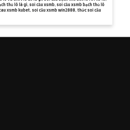
ch thủ lô là gì
,
soi cầu xsmb
,
soi cầu xsmb bạch thủ lô
 cau xsmb kubet
,
soi cầu xsmb win2888
,
thức soi cầu