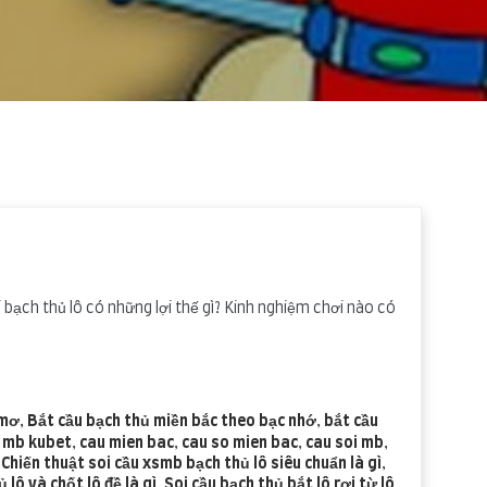
 bạch thủ lô có những lợi thế gì? Kinh nghiệm chơi nào có
 mơ
,
Bắt cầu bạch thủ miền bắc theo bạc nhớ
,
bắt cầu
 mb kubet
,
cau mien bac
,
cau so mien bac
,
cau soi mb
,
,
Chiến thuật soi cầu xsmb bạch thủ lô siêu chuẩn là gì
,
 lô và chốt lô đề là gì
,
Soi cầu bạch thủ bắt lô rơi từ lô
,