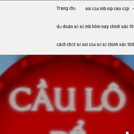
Trang chủ
soi cầu mb vip cao cấp
dự đoán xổ số mb hôm nay chính xác 1
cách chốt số soi cầu xổ số chính xác 10