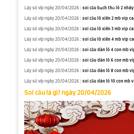
Lấy số víp ngày 20/04/2026 :
soi cầu bạch thủ lô 2 nhá
Lấy số víp ngày 20/04/2026 :
soi cầu lô xiên 2 mb vip c
Lấy số víp ngày 20/04/2026 :
soi cầu lô xiên 3 mb vip c
Lấy số víp ngày 20/04/2026 :
soi cầu lô xiên 4 mb vip c
Lấy số víp ngày 20/04/2026 :
soi cầu dàn lô 4 con mb v
Lấy số víp ngày 20/04/2026 :
soi cầu dàn lô 6 con mb v
Lấy số víp ngày 20/04/2026 :
soi cầu dàn lô 8 con mb v
Lấy số víp ngày 20/04/2026 :
soi cầu dàn lô 10 con mb 
Soi cầu là gì?
ngày 20/04/2026