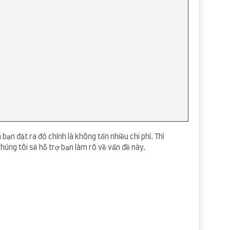
ạn đặt ra đó chính là không tốn nhiều chi phí. Thì
húng tôi sẽ hỗ trợ bạn làm rõ về vấn đề này.