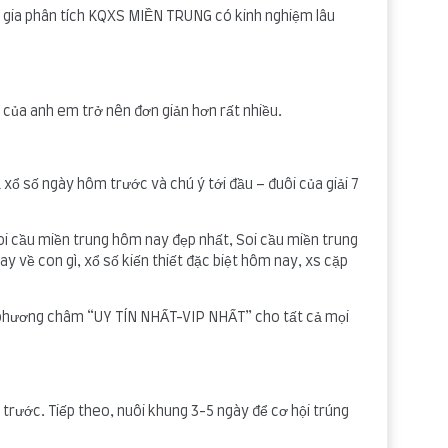
n gia phân tích KQXS MIỀN TRUNG có kinh nghiệm lâu
 của anh em trở nên đơn giản hơn rất nhiều.
xổ số ngày hôm trước và chú ý tới đầu – đuôi của giải 7
i cầu miền trung hôm nay đẹp nhất, Soi cầu miền trung
nay về con gì, xổ số kiến thiết đặc biệt hôm nay, xs cặp
với phương châm “UY TÍN NHẤT-VIP NHẤT” cho tất cả mọi
 trước. Tiếp theo, nuôi khung 3-5 ngày để cơ hội trúng