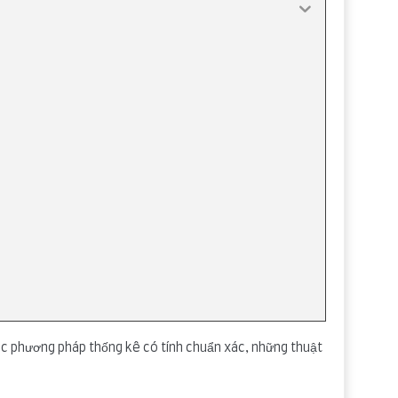
ác phương pháp thống kê có tính chuẩn xác, những thuật