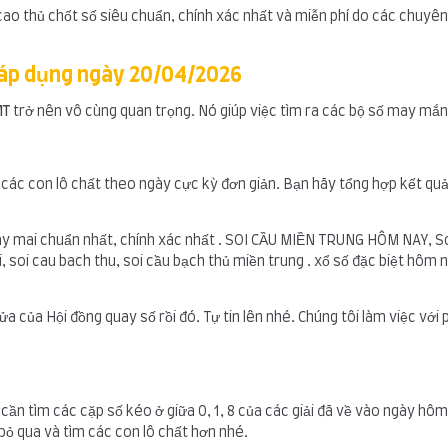
cao thủ chốt số siêu chuẩn, chính xác nhất và miễn phí do các chuyê
 áp dụng ngày 20/04/2026
MT
trở nên vô cùng quan trọng. Nó giúp việc tìm ra các bộ số may mắn
các con lô chất theo ngày cực kỳ đơn giản. Bạn hãy tổng hợp kết quả 
ày mai chuẩn nhất, chính xác nhất . SOI CẦU MIỀN TRUNG HÔM NAY, So
hi, soi cau bach thu, soi cầu bạch thủ miền trung . xổ số đặc biệt hôm 
ửa của Hội đồng quay số rồi đó. Tự tin lên nhé. Chúng tôi làm việc 
ần tìm các cặp số kéo ở giữa 0, 1, 8 của các giải đã về vào ngày hôm
 bỏ qua và tìm các con lô chất hơn nhé.