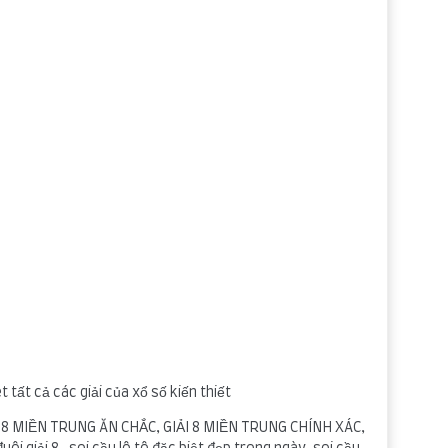
 tất cả các giải của xổ số kiến thiết
GIẢI 8 MIỀN TRUNG ĂN CHẮC, GIẢI 8 MIỀN TRUNG CHÍNH XÁC,