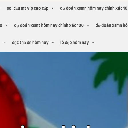
soi cầu mt vip cao cấp
dự đoán xsmn hôm nay chính xác 1
00
dự đoán xsmt hôm nay chính xác 100
dự đoán xsmn hô
0
độc thủ đề hôm nay
lô đẹp hôm nay