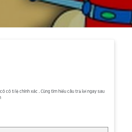
có tỉ lệ chính xác . Cùng tìm hiểu câu trả lời ngay sau
n