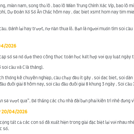
ng, miền nam, song thủ lô . bao lô Miền Trung Chính Xác Víp, bao lô 
hí, Dự Đoán Xổ Số Ăn Chắc hôm nay . dac biet xsmt hom nay tim mien
ầu. Đánh lại hay trượt, nợ nần thua lỗ. Bạn là người muốn tìm soi cầ
04/2026
cặp số sẽ nổ dựa theo công thức toán học kết hợp với quy luật ngày t
soi cầu và C là tháng).
 thống kê chuyên nghiệp, cầu chạy đều ít gãy . soi dac biet, soi dàn đ
u đầu đuôi giải 8 hôm nay, soi cầu đầu đuôi giải 8 khung 3 ngày . Soi
sẽ vượt qua”. Để thắng các chủ nhà đài bạn phải kiên trì nhé đừng v
ày 20/04/2026
ộng tất cả các con số đã xuất hiện trong giải đặc biệt lại với nhau n
c số.