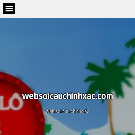
websoicauchinhxac.com
web soi cầu chính xác