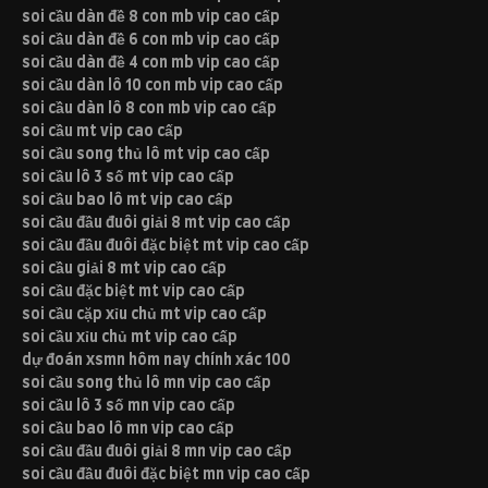
soi cầu dàn đề 8 con mb vip cao cấp
soi cầu dàn đề 6 con mb vip cao cấp
soi cầu dàn đề 4 con mb vip cao cấp
soi cầu dàn lô 10 con mb vip cao cấp
soi cầu dàn lô 8 con mb vip cao cấp
soi cầu mt vip cao cấp
soi cầu song thủ lô mt vip cao cấp
soi cầu lô 3 số mt vip cao cấp
soi cầu bao lô mt vip cao cấp
soi cầu đầu đuôi giải 8 mt vip cao cấp
soi cầu đầu đuôi đặc biệt mt vip cao cấp
soi cầu giải 8 mt vip cao cấp
soi cầu đặc biệt mt vip cao cấp
soi cầu cặp xỉu chủ mt vip cao cấp
soi cầu xỉu chủ mt vip cao cấp
dự đoán xsmn hôm nay chính xác 100
soi cầu song thủ lô mn vip cao cấp
soi cầu lô 3 số mn vip cao cấp
soi cầu bao lô mn vip cao cấp
soi cầu đầu đuôi giải 8 mn vip cao cấp
soi cầu đầu đuôi đặc biệt mn vip cao cấp