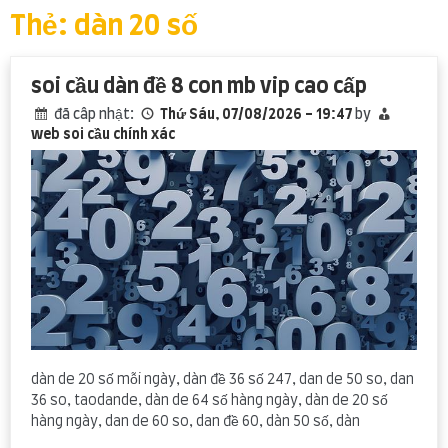
content
Thẻ:
dàn 20 số
soi cầu dàn đề 8 con mb vip cao cấp
đã câp nhật:
Thứ Sáu, 07/08/2026 - 19:47
by
web soi cầu chính xác
dàn de 20 số mỗi ngày, dàn đề 36 số 247, dan de 50 so, dan
36 so, taodande, dàn de 64 số hàng ngày, dàn de 20 số
hàng ngày, dan de 60 so, dan đề 60, dàn 50 số, dàn