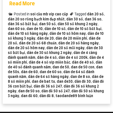
Read More
Posted in
soi cầu mb vip cao cấp
Tagged
dàn 20 số
,
dàn 20 so rồng bạch kim đẹp nhất
,
dàn 30 số
,
dan 36 so
,
dàn 36 số bất bại
,
dan 50 số
,
dàn 50 số khung 2 ngày
,
dan 60 so
,
dan de 10
,
dàn de 10 số
,
dàn de 10 số bất bại
,
dàn de 10 số hàng ngày
,
dàn de 10 số hôm nay
,
dàn de 10
số khung 3 ngày
,
dàn de 20
,
dàn de 20 miễn phí
,
dàn de
20 số
,
dàn de 20 số 68 chuẩn
,
dàn de 20 số hàng ngày
,
dàn de 20 số hôm nay
,
dàn de 20 số mỗi ngày
,
dàn de 30
số bất bại
,
dàn de 30 số khung 2 ngày
,
dàn de 4 càng
đánh quanh năm
,
dàn de 4 số
,
dàn de 4 số 200k
,
dàn de 4
số miễn phí
,
dàn de 4 số vip miền bắc
,
dàn de 40 số
,
dàn
de 40 số đánh quanh năm
,
dan de 50
,
dan de 50 con
,
dan
de 50s
,
dàn de 60
,
dan de 60 so
,
dàn de 64 số đánh
quanh năm
,
dàn de 64 số hàng ngày
,
dan de 8 so
,
dàn de
8 số miền phí
,
dan de bat tu
,
dan de30
,
dàn đề 30
,
dàn đề
36 con bất bại
,
dàn đề 36 số 247
,
dàn đề 36 số khung 2
ngày
,
dan đe 50 so
,
dàn đề 50 số 247
,
dàn đề 50 số khung
ở
3 ngày
,
dan đề 60
,
dàn đề 8
,
taodande
89 bình luận
soi
cầu
dàn