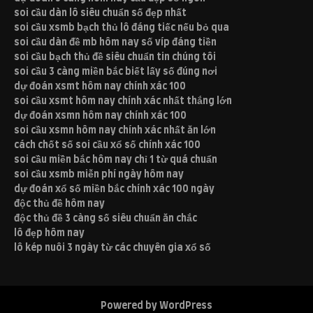
soi cầu dàn lô siêu chuẩn số đẹp nhất
soi cầu xsmb bạch thủ lô đáng tiếc nếu bỏ qua
soi cầu dàn đề mb hôm nay số víp đáng tiền
soi cầu bạch thủ đề siêu chuẩn tin chúng tôi
soi cầu 3 càng miền bắc biết lấy số đúng nơi
dự đoán xsmt hôm nay chính xác 100
soi cầu xsmt hôm nay chính xác nhất thắng lớn
dự đoán xsmn hôm nay chính xác 100
soi cầu xsmn hôm nay chính xác nhất ăn lớn
cách chốt số soi cầu xổ số chính xác 100
soi cầu miền bắc hôm nay chỉ 1 từ quá chuẩn
soi cầu xsmb miễn phí ngày hôm nay
dự đoán xổ số miền bắc chính xác 100 ngày
độc thủ đề hôm nay
độc thủ đề 3 càng số siêu chuẩn ăn chắc
lô đẹp hôm nay
lô kép nuôi 3 ngày từ các chuyên gia xổ số
Powered by WordPress