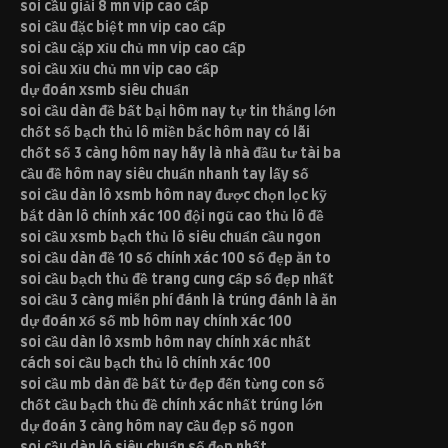
soi cầu giải 8 mn vip cao cấp
soi cầu đặc biệt mn vip cao cấp
soi cầu cặp xỉu chủ mn vip cao cấp
soi cầu xỉu chủ mn vip cao cấp
dự đoán xsmb siêu chuẩn
soi cầu dàn đề bất bại hôm nay tự tin thắng lớn
chốt số bạch thủ lô miền bắc hôm nay có lãi
chốt số 3 càng hôm nay hãy là nhà đầu tư tài ba
cầu đề hôm nay siêu chuẩn nhanh tay lấy số
soi cầu dàn lô xsmb hôm nay được chọn lọc kỹ
bắt dàn lô chính xác 100 đội ngũ cao thủ lô đề
soi cầu xsmb bạch thủ lô siêu chuẩn cầu ngon
soi cầu dàn đề 10 số chính xác 100 số đẹp ăn to
soi cầu bạch thủ đề trang cung cấp số đẹp nhất
soi cầu 3 càng miễn phí đánh là trúng đánh là ăn
dự đoán xổ số mb hôm nay chính xác 100
soi cầu dàn lô xsmb hôm nay chính xác nhất
cách soi cầu bạch thủ lô chính xác 100
soi cầu mb dàn đề bất tử đẹp đến từng con số
chốt cầu bạch thủ đề chính xác nhất trúng lớn
dự đoán 3 càng hôm nay cầu đẹp số ngon
soi cầu dàn lô siêu chuẩn số đẹp nhất