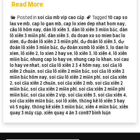
Read More
Posted in
soi cầu mb vip cao cấp
Tagged
10 cap so
lau ve mb
,
cap lo gan mb
,
cap lo xien dep nhat hom nay
,
câu lô hôm nay
,
dàn lô xiên 3
,
dàn lô xiên 3 miền bắc
,
dàn
lô xiên 3 miễn phí
,
dàn xiên 3
,
du doan xo so mien bac lo
xien
,
dự đoán lô xiên 2 3 miễn phí
,
dự đoán lô xiên 3
,
dự
đoán lô xiên 3 miền bắc
,
dự đoán xsmb lô xiên 3
,
lo dan lo
xien
,
lô xiên 2
,
lo xien 2 hay ve
,
lô xiên 3
,
lô xiên 4
,
lô xiên
miền bắc
,
nhung cap lo hay ve
,
nhung cap lo khan
,
soi cau
lo hay ve nhat
,
soi cầu lô xiên 2 3 4 hôm nay
,
soi cầu lô
xiên 2 chuẩn
,
soi cầu lô xiên 2 miền bắc
,
soi cầu lô xiên 2
miền bắc hôm nay
,
soi cầu lô xiên 2 miền phí
,
soi cầu xiên
2
,
soi cầu xiên 2 chuẩn
,
soi cầu xiên 2 mb
,
soi cầu xiên 2
miền bắc
,
soi cầu xiên 2 miền phí
,
soi cầu xiên 2 miễn phí
miền bắc
,
soi cầu xiên 2 vip
,
soi cầu xiên 3
,
soi cầu xiên 4
,
soi cầu xiên miền bắc
,
soi lô xiên
,
thống kê lô xiên 3 hay
về 5 ngày
,
thống kê xiên 3 miền bắc
,
xiên 4 miền bắc
,
xiên
ở
quay 3 mấy cặp
,
xiên quay 4 ăn 3 con
87 bình luận
soi
cầu
lô
xiên