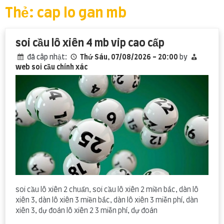
content
Thẻ:
cap lo gan mb
soi cầu lô xiên 4 mb vip cao cấp
đã câp nhật:
Thứ Sáu, 07/08/2026 - 20:00
by
web soi cầu chính xác
soi cầu lô xiên 2 chuẩn, soi cầu lô xiên 2 miền bắc, dàn lô
xiên 3, dàn lô xiên 3 miền bắc, dàn lô xiên 3 miễn phí, dàn
xiên 3, dự đoán lô xiên 2 3 miễn phí, dự đoán