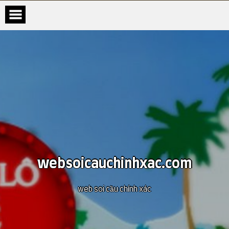
websoicauchinhxac.com
web soi cầu chính xác