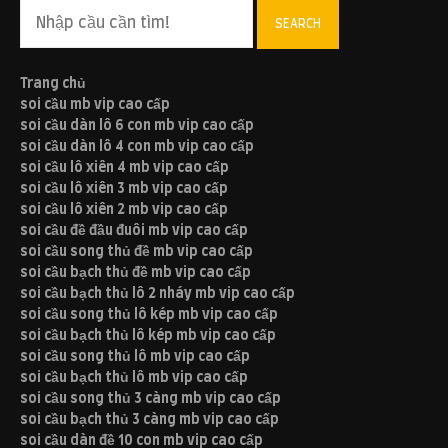
4
SEARCH
mb
vip
cao
Trang chủ
cấp
soi cầu mb vip cao cấp
soi cầu dàn lô 6 con mb vip cao cấp
soi cầu dàn lô 4 con mb vip cao cấp
soi cầu lô xiên 4 mb vip cao cấp
soi cầu lô xiên 3 mb vip cao cấp
soi cầu lô xiên 2 mb vip cao cấp
soi cầu đề đầu đuôi mb vip cao cấp
soi cầu song thủ đề mb vip cao cấp
soi cầu bạch thủ đề mb vip cao cấp
soi cầu bạch thủ lô 2 nháy mb vip cao cấp
soi cầu song thủ lô kép mb vip cao cấp
soi cầu bạch thủ lô kép mb vip cao cấp
soi cầu song thủ lô mb vip cao cấp
soi cầu bạch thủ lô mb vip cao cấp
soi cầu song thủ 3 càng mb vip cao cấp
soi cầu bạch thủ 3 càng mb vip cao cấp
soi cầu dàn đề 10 con mb vip cao cấp