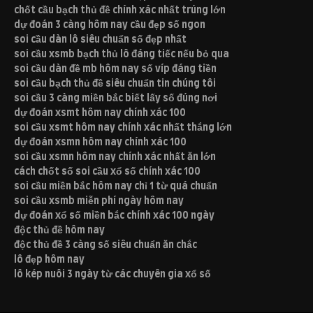
chốt cầu bạch thủ đề chính xác nhất trúng lớn
dự đoán 3 càng hôm nay cầu đẹp số ngon
soi cầu dàn lô siêu chuẩn số đẹp nhất
soi cầu xsmb bạch thủ lô đáng tiếc nếu bỏ qua
soi cầu dàn đề mb hôm nay số víp đáng tiền
soi cầu bạch thủ đề siêu chuẩn tin chúng tôi
soi cầu 3 càng miền bắc biết lấy số đúng nơi
dự đoán xsmt hôm nay chính xác 100
soi cầu xsmt hôm nay chính xác nhất thắng lớn
dự đoán xsmn hôm nay chính xác 100
soi cầu xsmn hôm nay chính xác nhất ăn lớn
cách chốt số soi cầu xổ số chính xác 100
soi cầu miền bắc hôm nay chỉ 1 từ quá chuẩn
soi cầu xsmb miễn phí ngày hôm nay
dự đoán xổ số miền bắc chính xác 100 ngày
độc thủ đề hôm nay
độc thủ đề 3 càng số siêu chuẩn ăn chắc
lô đẹp hôm nay
lô kép nuôi 3 ngày từ các chuyên gia xổ số