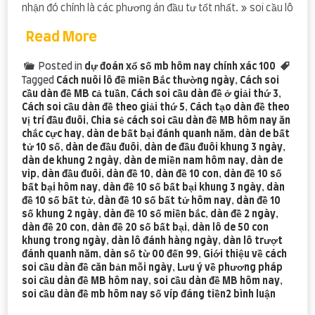
nhận đó chính là các phương án đầu tư tốt nhất. » soi cầu lô
Read More
Posted in
dự đoán xổ số mb hôm nay chính xác 100
Tagged
Cách nuôi lô đề miền Bắc thường ngày
,
Cách soi
cầu dàn đề MB cả tuần
,
Cách soi cầu dàn đề ở giải thứ 3
,
Cách soi cầu dàn đề theo giải thứ 5
,
Cách tạo dàn đề theo
vị trí đầu đuôi
,
Chia sẻ cách soi cầu dàn đề MB hôm nay ăn
chắc cực hay
,
dàn de bất bại đánh quanh năm
,
dàn de bất
tử 10 số
,
dàn de đầu đuôi
,
dàn de đầu đuôi khung 3 ngày
,
dàn de khung 2 ngày
,
dàn de miền nam hôm nay
,
dàn de
vip
,
dàn đầu đuôi
,
dàn đề 10
,
dàn đề 10 con
,
dàn đề 10 số
bất bại hôm nay
,
dàn đề 10 số bất bại khung 3 ngày
,
dàn
đề 10 số bất tử
,
dàn đề 10 số bất tử hôm nay
,
dàn đề 10
số khung 2 ngày
,
dàn đề 10 số miền bắc
,
dàn đề 2 ngày
,
dàn đề 20 con
,
dàn đề 20 số bất bại
,
dàn lô de 50 con
khung trong ngày
,
dàn lô đánh hàng ngày
,
dàn lô trượt
đánh quanh năm
,
dàn số từ 00 đến 99
,
Giới thiệu về cách
soi cầu dàn đề căn bản mỗi ngày
,
Lưu ý về phương pháp
soi cầu dàn đề MB hôm nay
,
soi cầu dàn đề MB hôm nay
,
ở
soi cầu dàn đề mb hôm nay số víp đáng tiền
2 bình luận
soi