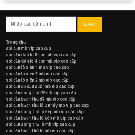
cầu
dàn
đề
mb
SEARCH
hôm
nay
số
Trang chủ
víp
đáng
soi cầu mb vip cao cấp
tiền
soi cầu dàn lô 6 con mb vip cao cấp
soi cầu dàn lô 4 con mb vip cao cấp
soi cầu lô xiên 4 mb vip cao cấp
soi cầu lô xiên 3 mb vip cao cấp
soi cầu lô xiên 2 mb vip cao cấp
soi cầu đề đầu đuôi mb vip cao cấp
soi cầu song thủ đề mb vip cao cấp
soi cầu bạch thủ đề mb vip cao cấp
soi cầu bạch thủ lô 2 nháy mb vip cao cấp
soi cầu song thủ lô kép mb vip cao cấp
soi cầu bạch thủ lô kép mb vip cao cấp
soi cầu song thủ lô mb vip cao cấp
soi cầu bạch thủ lô mb vip cao cấp