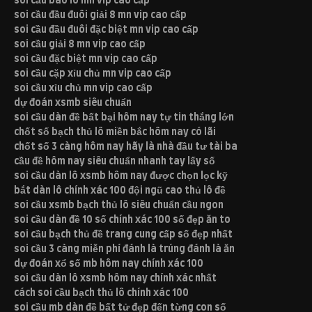
soi cầu bao lô mn vip cao cấp
soi cầu đầu đuôi giải 8 mn vip cao cấp
soi cầu đầu đuôi đặc biệt mn vip cao cấp
soi cầu giải 8 mn vip cao cấp
soi cầu đặc biệt mn vip cao cấp
soi cầu cặp xỉu chủ mn vip cao cấp
soi cầu xỉu chủ mn vip cao cấp
dự đoán xsmb siêu chuẩn
soi cầu dàn đề bất bại hôm nay tự tin thắng lớn
chốt số bạch thủ lô miền bắc hôm nay có lãi
chốt số 3 càng hôm nay hãy là nhà đầu tư tài ba
cầu đề hôm nay siêu chuẩn nhanh tay lấy số
soi cầu dàn lô xsmb hôm nay được chọn lọc kỹ
bắt dàn lô chính xác 100 đội ngũ cao thủ lô đề
soi cầu xsmb bạch thủ lô siêu chuẩn cầu ngon
soi cầu dàn đề 10 số chính xác 100 số đẹp ăn to
soi cầu bạch thủ đề trang cung cấp số đẹp nhất
soi cầu 3 càng miễn phí đánh là trúng đánh là ăn
dự đoán xổ số mb hôm nay chính xác 100
soi cầu dàn lô xsmb hôm nay chính xác nhất
cách soi cầu bạch thủ lô chính xác 100
soi cầu mb dàn đề bất tử đẹp đến từng con số