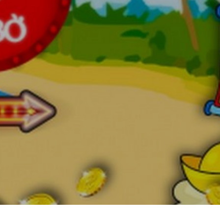
Skip
to