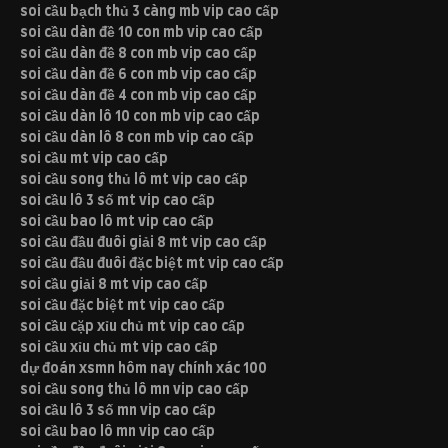
soi cầu bạch thủ 3 càng mb vip cao cấp
soi cầu dàn đề 10 con mb vip cao cấp
soi cầu dàn đề 8 con mb vip cao cấp
soi cầu dàn đề 6 con mb vip cao cấp
soi cầu dàn đề 4 con mb vip cao cấp
soi cầu dàn lô 10 con mb vip cao cấp
soi cầu dàn lô 8 con mb vip cao cấp
soi cầu mt vip cao cấp
soi cầu song thủ lô mt vip cao cấp
soi cầu lô 3 số mt vip cao cấp
soi cầu bao lô mt vip cao cấp
soi cầu đầu đuôi giải 8 mt vip cao cấp
soi cầu đầu đuôi đặc biệt mt vip cao cấp
soi cầu giải 8 mt vip cao cấp
soi cầu đặc biệt mt vip cao cấp
soi cầu cặp xỉu chủ mt vip cao cấp
soi cầu xỉu chủ mt vip cao cấp
dự đoán xsmn hôm nay chính xác 100
soi cầu song thủ lô mn vip cao cấp
soi cầu lô 3 số mn vip cao cấp
soi cầu bao lô mn vip cao cấp