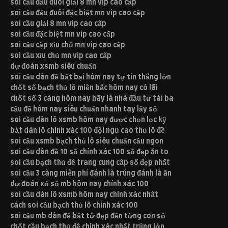
soi cầu đầu đuôi giải 8 mn vip cao cấp
soi cầu đầu đuôi đặc biệt mn vip cao cấp
soi cầu giải 8 mn vip cao cấp
soi cầu đặc biệt mn vip cao cấp
soi cầu cặp xỉu chủ mn vip cao cấp
soi cầu xỉu chủ mn vip cao cấp
dự đoán xsmb siêu chuẩn
soi cầu dàn đề bất bại hôm nay tự tin thắng lớn
chốt số bạch thủ lô miền bắc hôm nay có lãi
chốt số 3 càng hôm nay hãy là nhà đầu tư tài ba
cầu đề hôm nay siêu chuẩn nhanh tay lấy số
soi cầu dàn lô xsmb hôm nay được chọn lọc kỹ
bắt dàn lô chính xác 100 đội ngũ cao thủ lô đề
soi cầu xsmb bạch thủ lô siêu chuẩn cầu ngon
soi cầu dàn đề 10 số chính xác 100 số đẹp ăn to
soi cầu bạch thủ đề trang cung cấp số đẹp nhất
soi cầu 3 càng miễn phí đánh là trúng đánh là ăn
dự đoán xổ số mb hôm nay chính xác 100
soi cầu dàn lô xsmb hôm nay chính xác nhất
cách soi cầu bạch thủ lô chính xác 100
soi cầu mb dàn đề bất tử đẹp đến từng con số
chốt cầu bạch thủ đề chính xác nhất trúng lớn