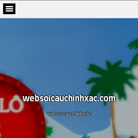
websoicauchinhxac.com
web soi cầu chính xác