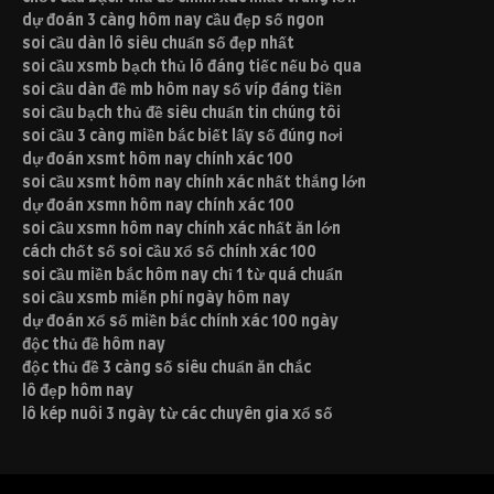
dự đoán 3 càng hôm nay cầu đẹp số ngon
soi cầu dàn lô siêu chuẩn số đẹp nhất
soi cầu xsmb bạch thủ lô đáng tiếc nếu bỏ qua
soi cầu dàn đề mb hôm nay số víp đáng tiền
soi cầu bạch thủ đề siêu chuẩn tin chúng tôi
soi cầu 3 càng miền bắc biết lấy số đúng nơi
dự đoán xsmt hôm nay chính xác 100
soi cầu xsmt hôm nay chính xác nhất thắng lớn
dự đoán xsmn hôm nay chính xác 100
soi cầu xsmn hôm nay chính xác nhất ăn lớn
cách chốt số soi cầu xổ số chính xác 100
soi cầu miền bắc hôm nay chỉ 1 từ quá chuẩn
soi cầu xsmb miễn phí ngày hôm nay
dự đoán xổ số miền bắc chính xác 100 ngày
độc thủ đề hôm nay
độc thủ đề 3 càng số siêu chuẩn ăn chắc
lô đẹp hôm nay
lô kép nuôi 3 ngày từ các chuyên gia xổ số