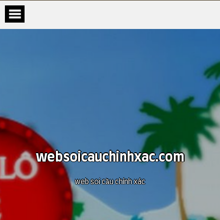
websoicauchinhxac.com
web soi cầu chính xác