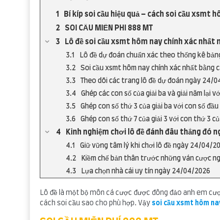
Bí kíp soi cầu hiệu quả – cách soi cầu xsmt
SOI CẦU MIỄN PHÍ 888 MT
Lô đề soi cầu xsmt hôm nay chính xác nhất
Lô đề dự đoán chuẩn xác theo thống kê bản
Soi cầu xsmt hôm nay chính xác nhất bằng 
Theo dõi các trang lô đề dự đoán ngày 24/
Ghép các con số của giải ba và giải năm lại
Ghép con số thứ 3 của giải ba với con số đầu
Ghép con số thứ 7 của giải 3 với con thứ 3 c
Kinh nghiệm chơi lô đề đánh đâu thắng đó 
Giữ vững tâm lý khi chơi lô đề ngày 24/04/2
Kiềm chế bản thân trước những ván cược n
Lựa chọn nhà cái uy tín ngày 24/04/2026
Lô đề là một bộ môn cá cược được đông đảo anh em cược 
cách soi cầu sao cho phù hợp. Vậy
soi cầu xsmt hôm na