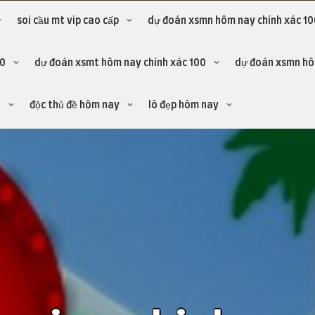
soi cầu mt vip cao cấp
dự đoán xsmn hôm nay chính xác 1
00
dự đoán xsmt hôm nay chính xác 100
dự đoán xsmn hô
0
độc thủ đề hôm nay
lô đẹp hôm nay