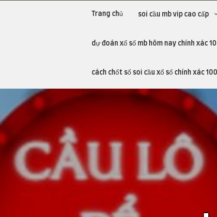
Trang chủ
soi cầu mb vip cao cấp
dự đoán xổ số mb hôm nay chính xác 1
cách chốt số soi cầu xổ số chính xác 10