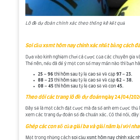
Lô đề dự đoán chính xác theo thống kê kết quả
Soi cầu xsmt hôm nay chính xác nhất bằng cách đá
Dựa vào kinh nghiệm chơi cá cược của các chuyên gia và
Thế nên, nếu đã để ý một con số may mắn nào thì bạn hãy
25
–
96
thì hôm sau tỷ lệ cao sẽ về cặp
97
–
23
.
88
–
23
thì hôm sau tỷ lệ cao sẽ về cặp
62
–
38
.
08
–
45
thì hôm sau tỷ lệ cao sẽ về con
45
.
Theo dõi các trang lô đề dự đoán
ngày 24/04/202
Đây sẽ là một cách đặt cược mà đa số anh em cược thủ lự
xem các trang dự đoán số đề chuẩn xác. Có thể nói, đây 
Ghép các con số của giải ba và giải năm lại với nha
Một trong những cách
soi cầu xsmt hôm nay chính xác n