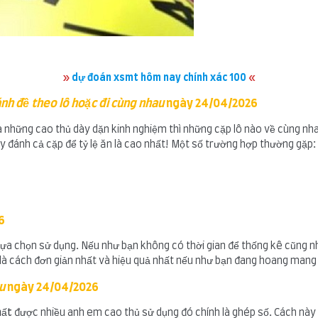
»
dự đoán xsmt hôm nay chính xác 100
«
nh đề theo lô hoặc đi cùng nhau
ngày 24/04/2026
 những cao thủ dày dặn kinh nghiệm thì những cặp lô nào về cùng nha
 đánh cả cặp để tỷ lệ ăn là cao nhất! Một số trường hợp thường gặp:
6
a chọn sử dụng. Nếu như bạn không có thời gian để thống kê cũng như
là cách đơn giản nhất và hiệu quả nhất nếu như bạn đang hoang mang 
u
ngày 24/04/2026
hất
được nhiều anh em cao thủ sử dụng đó chính là ghép số. Cách này