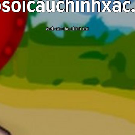
soicauchinhxac
web soi cầu chính xác