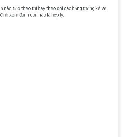
 nào tiếp theo thì hãy theo dõi các bảng thống kê về
 định xem đánh con nào là hợp lý.