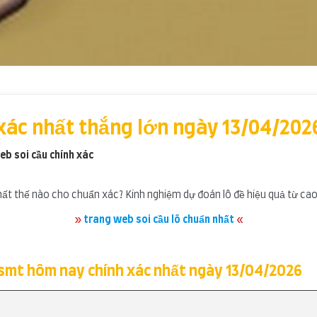
xác nhất thắng lớn ngày 13/04/202
eb soi cầu chính xác
 thế nào cho chuẩn xác? Kinh nghiệm dự đoán lô đề hiệu quả từ cao thủ
»
trang web soi cầu lô chuẩn nhất
«
u xsmt hôm nay chính xác nhất ngày 13/04/2026