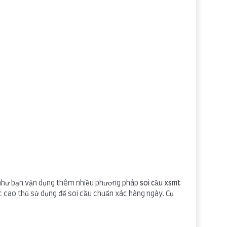
u như bạn vận dụng thêm nhiều phương pháp
soi cầu xsmt
ác cao thủ sử dụng để soi cầu chuẩn xác hàng ngày. Cụ