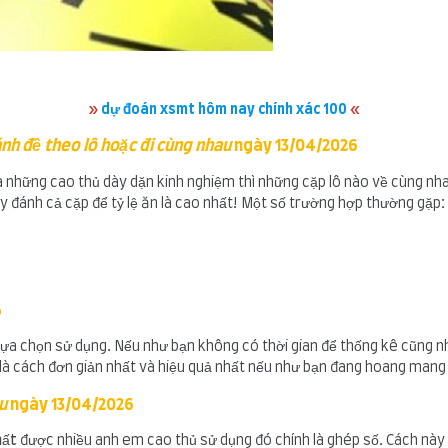
»
dự đoán xsmt hôm nay chính xác 100
«
nh đề theo lô hoặc đi cùng nhau
ngày 13/04/2026
 những cao thủ dày dặn kinh nghiệm thì những cặp lô nào về cùng nha
 đánh cả cặp để tỷ lệ ăn là cao nhất! Một số trường hợp thường gặp:
6
a chọn sử dụng. Nếu như bạn không có thời gian để thống kê cũng như
là cách đơn giản nhất và hiệu quả nhất nếu như bạn đang hoang mang 
u
ngày 13/04/2026
hất
được nhiều anh em cao thủ sử dụng đó chính là ghép số. Cách này