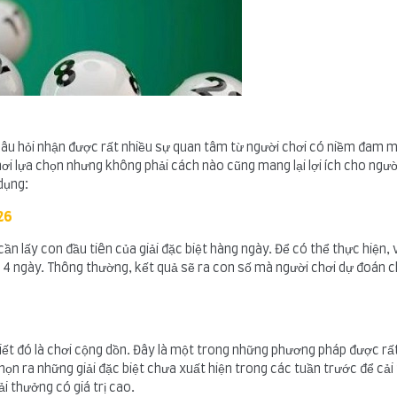
âu hỏi nhận được rất nhiều sự quan tâm từ người chơi có niềm đam mê 
chơi lựa chọn nhưng không phải cách nào cũng mang lại lợi ích cho ngườ
dụng:
26
ần lấy con đầu tiên của giải đặc biệt hàng ngày. Để có thể thực hiện, 
g 4 ngày. Thông thường, kết quả sẽ ra con số mà người chơi dự đoán ch
ết đó là chơi cộng dồn. Đây là một trong những phương pháp được rất 
ọn ra những giải đặc biệt chưa xuất hiện trong các tuần trước để cải t
i thưởng có giá trị cao.