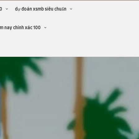
00
dự đoán xsmb siêu chuẩn
m nay chính xác 100