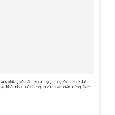
rong những yếu tố quan trọng giúp người chơi có thể
hiện khác nhau, có những ưu và nhược điểm riêng. Dưới