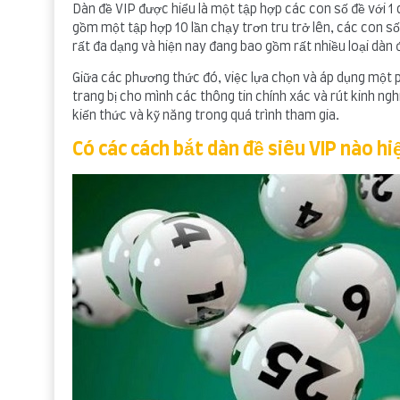
Dàn đề VIP được hiểu là một tập hợp các con số đề với 1 
gồm một tập hợp 10 lần chạy trơn tru trở lên, các con 
rất đa dạng và hiện nay đang bao gồm rất nhiều loại dàn
Giữa các phương thức đó, việc lựa chọn và áp dụng một p
trang bị cho mình các thông tin chính xác và rút kinh ng
kiến thức và kỹ năng trong quá trình tham gia.
Có các cách bắt dàn đề siêu VIP nào h