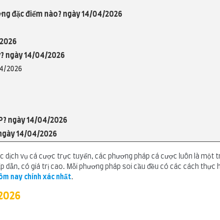
ững đặc điểm nào? ngày 14/04/2026
/2026
ay? ngày 14/04/2026
04/2026
VIP? ngày 14/04/2026
 ngày 14/04/2026
c dịch vụ cá cược trực tuyến, các phương pháp cá cược luôn là một t
p dẫn, có giá trị cao. Mỗi phương pháp soi cầu đều có các cách thực 
ôm nay chính xác nhất
.
/2026