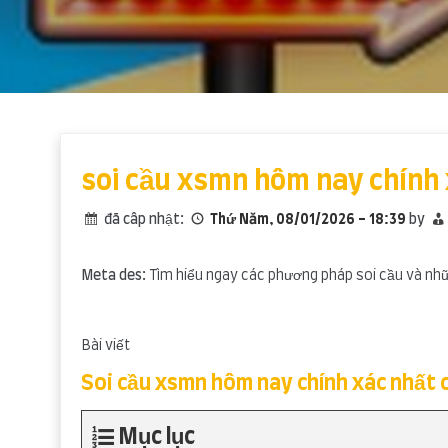
Skip
to
content
soi cầu xsmn hôm nay chính 
đã câp nhật:
Thứ Năm, 08/01/2026 - 18:39
by
Meta des:
Tìm hiểu ngay các phương pháp soi cầu và nhữ
Bài viết
Soi cầu xsmn hôm nay chính xác nhất 
Mục lục