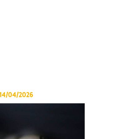
 14/04/2026