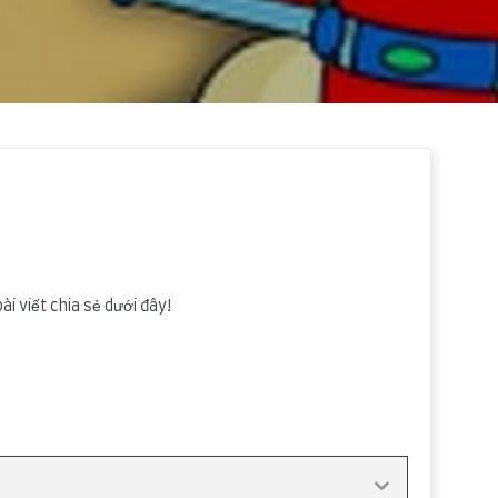
ài viết chia sẻ dưới đây!