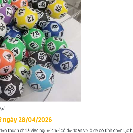
bại
gì? ngày 28/04/2026
 đơn thuần chỉ là việc người chơi có dự đoán về lô đề có tính chọn lọc