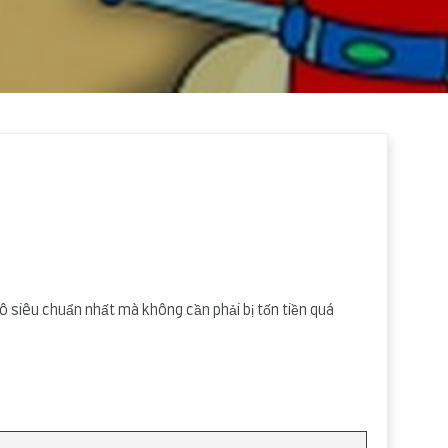
lô siêu chuẩn nhất mà không cần phải bị tốn tiền quá