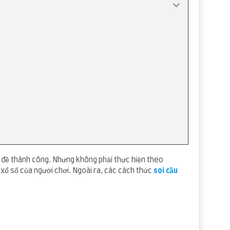
lô đề thành công. Nhưng không phải thực hiện theo
 xổ số của người chơi. Ngoài ra, các cách thức
soi cầu