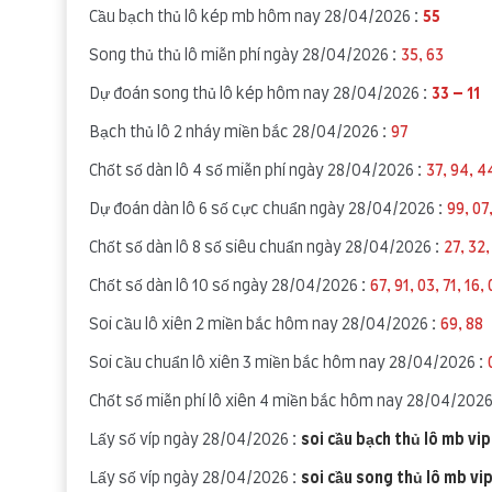
Cầu bạch thủ lô kép mb hôm nay 28/04/2026 :
55
Song thủ thủ lô miễn phí ngày 28/04/2026 :
35, 63
Dự đoán song thủ lô kép hôm nay 28/04/2026 :
33 – 11
Bạch thủ lô 2 nháy miền bắc 28/04/2026 :
97
Chốt số dàn lô 4 số miễn phí ngày 28/04/2026 :
37, 94, 4
Dự đoán dàn lô 6 số cực chuẩn ngày 28/04/2026 :
99, 07
Chốt số dàn lô 8 số siêu chuẩn ngày 28/04/2026 :
27, 32,
Chốt số dàn lô 10 số ngày 28/04/2026 :
67, 91, 03, 71, 16,
Soi cầu lô xiên 2 miền bắc hôm nay 28/04/2026 :
69, 88
Soi cầu chuẩn lô xiên 3 miền bắc hôm nay 28/04/2026 :
Chốt số miễn phí lô xiên 4 miền bắc hôm nay 28/04/2026
Lấy số víp ngày 28/04/2026 :
soi cầu bạch thủ lô mb vi
Lấy số víp ngày 28/04/2026 :
soi cầu song thủ lô mb vi