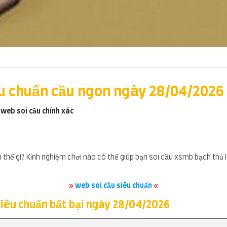
êu chuẩn cầu ngon ngày 28/04/2026
web soi cầu chính xác
ợi thế gì? Kinh nghiệm chơi nào có thể giúp bạn soi cầu xsmb bạch thủ 
»
web soi cầu siêu chuẩn
«
siêu chuẩn bất bại ngày 28/04/2026