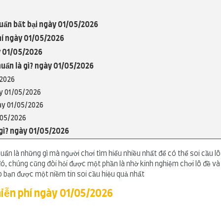
huẩn bất bại ngày 01/05/2026
hí ngày 01/05/2026
y 01/05/2026
huẩn là gì? ngày 01/05/2026
/2026
ày 01/05/2026
ày 01/05/2026
/05/2026
 gì? ngày 01/05/2026
huẩn là những gì mà người chơi tìm hiểu nhiều nhất để có thể soi cầu 
ó, chúng cũng đòi hỏi được một phần là nhờ kinh nghiệm chơi lô đề và
o bạn được một niềm tin soi cầu hiệu quả nhất
miễn phí ngày 01/05/2026