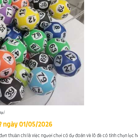
bại
ì? ngày 01/05/2026
 đơn thuần chỉ là việc người chơi có dự đoán về lô đề có tính chọn lọc