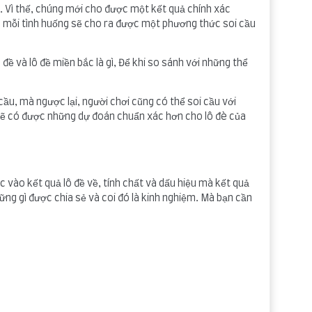
n. Vì thế, chúng mới cho được một kết quả chính xác
o mỗi tình huống sẽ cho ra được một phương thức soi cầu
đề và lô đề miền bắc là gì, Để khi so sánh với những thể
cầu, mà ngược lại, người chơi cũng có thể soi cầu với
i sẽ có được những dự đoán chuẩn xác hơn cho lô đè của
vào kết quả lô đề về, tính chất và dấu hiệu mà kết quả
ững gì được chia sẻ và coi đó là kinh nghiệm. Mà bạn cần