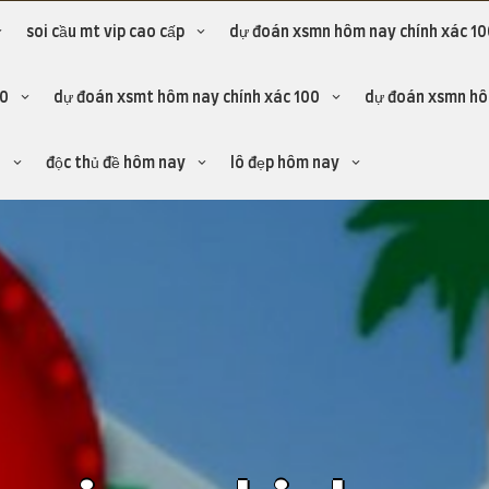
soi cầu mt vip cao cấp
dự đoán xsmn hôm nay chính xác 1
00
dự đoán xsmt hôm nay chính xác 100
dự đoán xsmn hô
0
độc thủ đề hôm nay
lô đẹp hôm nay