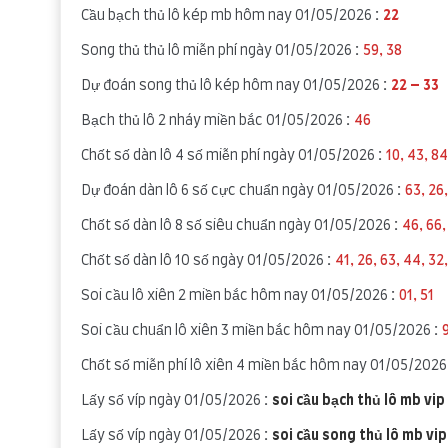
Cầu bạch thủ lô kép mb hôm nay 01/05/2026 :
22
Song thủ thủ lô miễn phí ngày 01/05/2026 :
59, 38
Dự đoán song thủ lô kép hôm nay 01/05/2026 :
22 – 33
Bạch thủ lô 2 nháy miền bắc 01/05/2026 :
46
Chốt số dàn lô 4 số miễn phí ngày 01/05/2026 :
10, 43, 84
Dự đoán dàn lô 6 số cực chuẩn ngày 01/05/2026 :
63, 26,
Chốt số dàn lô 8 số siêu chuẩn ngày 01/05/2026 :
46, 66,
Chốt số dàn lô 10 số ngày 01/05/2026 :
41, 26, 63, 44, 32,
Soi cầu lô xiên 2 miền bắc hôm nay 01/05/2026 :
01, 51
Soi cầu chuẩn lô xiên 3 miền bắc hôm nay 01/05/2026 :
9
Chốt số miễn phí lô xiên 4 miền bắc hôm nay 01/05/2026
Lấy số víp ngày 01/05/2026 :
soi cầu bạch thủ lô mb vip
Lấy số víp ngày 01/05/2026 :
soi cầu song thủ lô mb vip