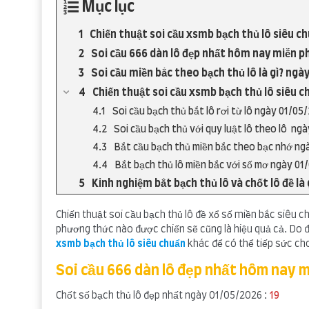
Mục lục
Chiến thuật soi cầu xsmb bạch thủ lô siêu c
Soi cầu 666 dàn lô đẹp nhất hôm nay miễn p
Soi cầu miền bắc theo bạch thủ lô là gì? ngà
Chiến thuật soi cầu xsmb bạch thủ lô siêu c
Soi cầu bạch thủ bắt lô rơi từ lô ngày 01/05
Soi cầu bạch thủ với quy luật lô theo lô ng
Bắt cầu bạch thủ miền bắc theo bạc nhớ ng
Bắt bạch thủ lô miền bắc với số mơ ngày 01
Kinh nghiệm bắt bạch thủ lô và chốt lô đề là
Chiến thuật soi cầu bạch thủ lô đề xổ số miền bắc siêu c
phương thức nào được chiến sẽ cũng là hiệu quả cả. Do đ
xsmb bạch thủ lô siêu chuẩn
khác để có thể tiếp sức ch
Soi cầu 666 dàn lô đẹp nhất hôm nay 
Chốt số bạch thủ lô đẹp nhất ngày 01/05/2026 :
19