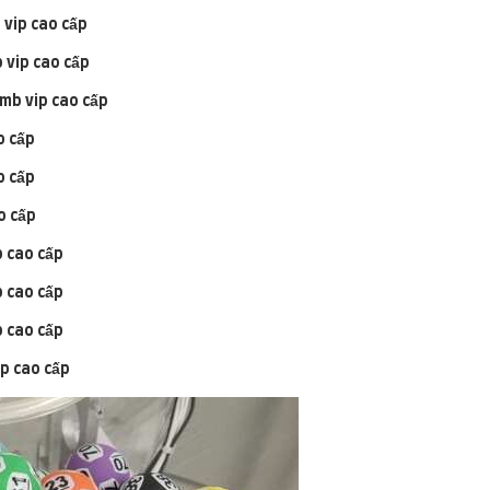
 vip cao cấp
b vip cao cấp
 mb vip cao cấp
o cấp
o cấp
ao cấp
p cao cấp
p cao cấp
p cao cấp
ip cao cấp