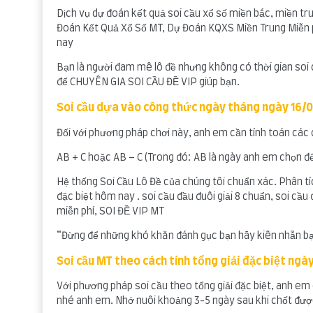
Dịch vụ dự đoán kết quả soi cầu xổ số miền bắc, miền tru
Đoán Kết Quả Xổ Số MT, Dự Đoán KQXS Miền Trung Miễn p
nay
Bạn là người đam mê lô đề nhưng không có thời gian soi c
để CHUYÊN GIA SOI CẦU ĐỀ VIP giúp bạn.
Soi cầu dựa vào công thức ngày tháng ngày 16/
Đối với phương pháp chơi này, anh em cần tính toán các 
AB + C hoặc AB – C (Trong đó: AB là ngày anh em chọn để 
Hệ thống Soi Cầu Lô Đề của chúng tôi chuẩn xác. Phân tích
đặc biệt hôm nay . soi cầu đầu đuôi giải 8 chuẩn, soi cầ
miễn phí, SOI ĐỀ VIP MT
“Đừng để những khó khăn đánh gục bạn hãy kiên nhẫn bạn 
Soi cầu MT theo cách tính tổng giải đặc biệt ngà
Với phương pháp soi cầu theo tổng giải đặc biệt, anh em c
nhé anh em. Nhớ nuôi khoảng 3-5 ngày sau khi chốt đượ