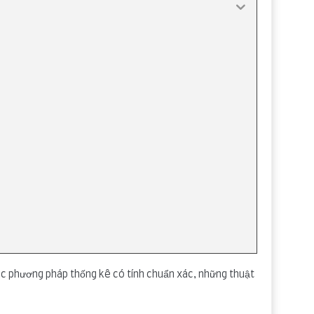
ác phương pháp thống kê có tính chuẩn xác, những thuật