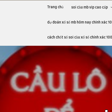
Trang chủ
soi cầu mb vip cao cấp
dự đoán xổ số mb hôm nay chính xác 1
cách chốt số soi cầu xổ số chính xác 10