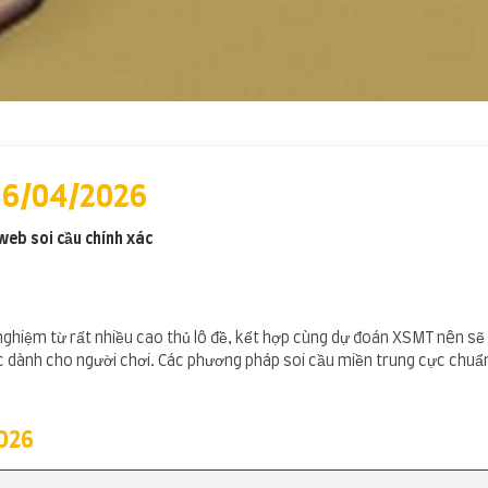
 16/04/2026
web soi cầu chính xác
iệm từ rất nhiều cao thủ lô đề, kết hợp cùng dự đoán XSMT nên sẽ có 
ác dành cho người chơi. Các phương pháp soi cầu miền trung cực chuẩ
2026