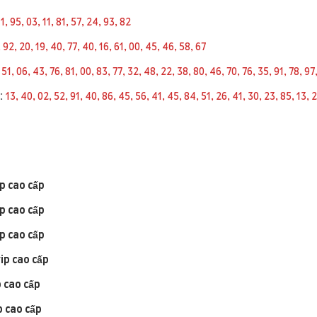
1, 95, 03, 11, 81, 57, 24, 93, 82
 92, 20, 19, 40, 77, 40, 16, 61, 00, 45, 46, 58, 67
 51, 06, 43, 76, 81, 00, 83, 77, 32, 48, 22, 38, 80, 46, 70, 76, 35, 91, 78, 97
 :
13, 40, 02, 52, 91, 40, 86, 45, 56, 41, 45, 84, 51, 26, 41, 30, 23, 85, 13, 2
ip cao cấp
ip cao cấp
ip cao cấp
vip cao cấp
p cao cấp
p cao cấp