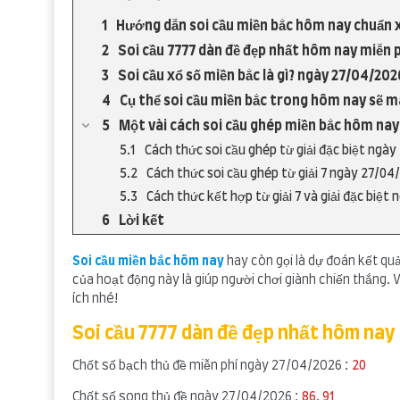
Hướng dẫn soi cầu miền bắc hôm nay chuẩn 
Soi cầu 7777 dàn đề đẹp nhất hôm nay miễn 
Soi cầu xổ số miền bắc là gì? ngày 27/04/202
Cụ thể soi cầu miền bắc trong hôm nay sẽ ma
Một vài cách soi cầu ghép miền bắc hôm na
Cách thức soi cầu ghép từ giải đặc biệt ngà
Cách thức soi cầu ghép từ giải 7 ngày 27/04
Cách thức kết hợp từ giải 7 và giải đặc biệt
Lời kết
Soi cầu miền bắc hôm nay
hay còn gọi là dự đoán kết quả
của hoạt động này là giúp người chơi giành chiến thắng.
ích nhé!
Soi cầu 7777 dàn đề đẹp nhất hôm nay
Chốt số bạch thủ đề miễn phí ngày 27/04/2026 :
20
Chốt số song thủ đề ngày 27/04/2026 :
86, 91