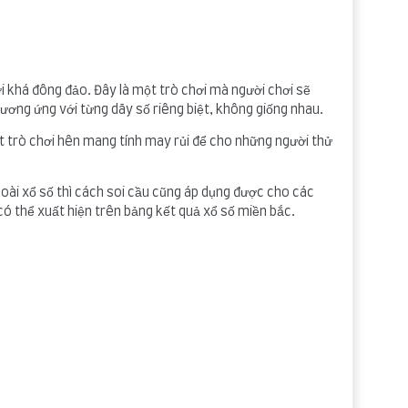
i khá đông đảo. Đây là một trò chơi mà người chơi sẽ
ương ứng với từng dãy số riêng biệt, không giống nhau.
một trò chơi hên mang tính may rủi để cho những người thử
goài xổ số thì cách soi cầu cũng áp dụng được cho các
 có thể xuất hiện trên bảng kết quả xổ số miền bắc.