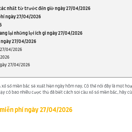
xác nhất từ trước đến giờ ngày 27/04/2026
phí ngày 27/04/2026
6
ng lại những lợi ích gì ngày 27/04/2026
y ngày 27/04/2026
y 27/04/2026
/2026
 ngày 27/04/2026
 xổ số miền bắc sẽ xuất hiện ngày hôm nay. Có thể nói đây là một hoạ
 Vậy có bao nhiêu cược thủ đã biết cách soi cầu xổ số miền bắc, hãy 
 miễn phí ngày 27/04/2026