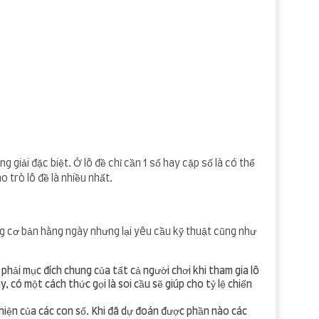
g giải đặc biệt. Ở lô đề chỉ cần 1 số hay cặp số là có thể
 trò lô đề là nhiều nhất.
ng cơ bản hằng ngày nhưng lại yêu cầu kỹ thuật cũng như
 phải mục đích chung của tất cả người chơi khi tham gia lô
có một cách thức gọi là soi cầu sẽ giúp cho tỷ lệ chiến
hiện của các con số. Khi đã dự đoán được phần nào các