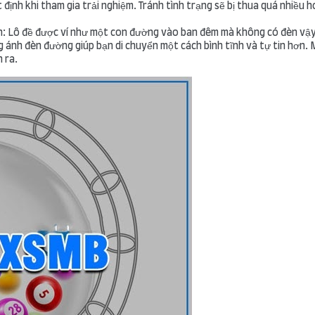
định khi tham gia trải nghiệm. Tránh tình trạng sẽ bị thua quá nhiều 
tin: Lô đề được ví như một con đường vào ban đêm mà không có đèn vậ
 ánh đèn đường giúp bạn di chuyển một cách bình tĩnh và tự tin hơn. 
 ra.