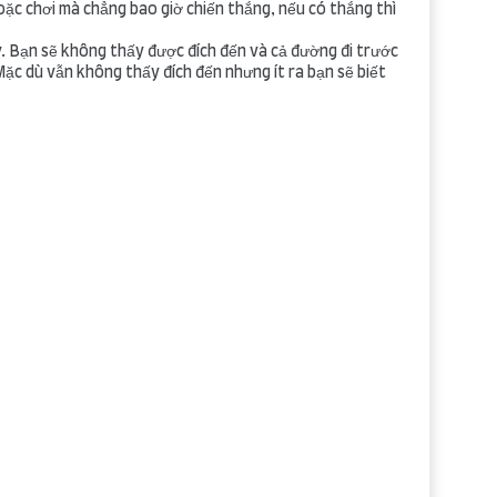
hoặc chơi mà chẳng bao giờ chiến thắng, nếu có thắng thì
y. Bạn sẽ không thấy được đích đến và cả đường đi trước
Mặc dù vẫn không thấy đích đến nhưng ít ra bạn sẽ biết