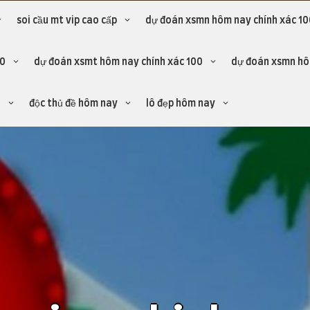
soi cầu mt vip cao cấp
dự đoán xsmn hôm nay chính xác 1
00
dự đoán xsmt hôm nay chính xác 100
dự đoán xsmn hô
0
độc thủ đề hôm nay
lô đẹp hôm nay