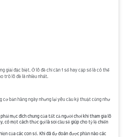
g giải đặc biệt. Ở lô đề chỉ cần 1 số hay cặp số là có thể
 trò lô đề là nhiều nhất.
ng cơ bản hằng ngày nhưng lại yêu cầu kỹ thuật cũng như
 phải mục đích chung của tất cả người chơi khi tham gia lô
có một cách thức gọi là soi cầu sẽ giúp cho tỷ lệ chiến
hiện của các con số. Khi đã dự đoán được phần nào các