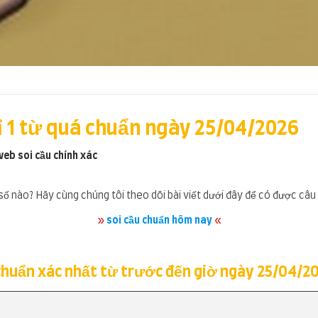
ỉ 1 từ quá chuẩn ngày 25/04/2026
eb soi cầu chính xác
ố nào? Hãy cùng chúng tôi theo dõi bài viết dưới đây để có được câu t
»
soi cầu chuẩn hôm nay
«
chuẩn xác nhất từ trước đến giờ ngày 25/04/2