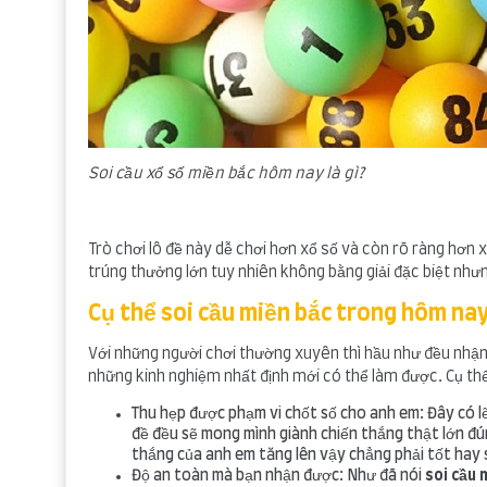
Soi cầu xổ số miền bắc hôm nay là gì?
Trò chơi lô đề này dễ chơi hơn xổ số và còn rõ ràng hơn xổ
trúng thưởng lớn tuy nhiên không bằng giải đặc biệt nhưn
Cụ thể soi cầu miền bắc trong hôm nay
Với những người chơi thường xuyên thì hầu như đều nhận 
những kinh nghiệm nhất định mới có thể làm được. Cụ th
Thu hẹp được phạm vi chốt số cho anh em: Đây có lẽ 
đề đều sẽ mong mình giành chiến thắng thật lớn đún
thắng của anh em tăng lên vậy chẳng phải tốt hay 
Độ an toàn mà bạn nhận được: Như đã nói
soi cầu 