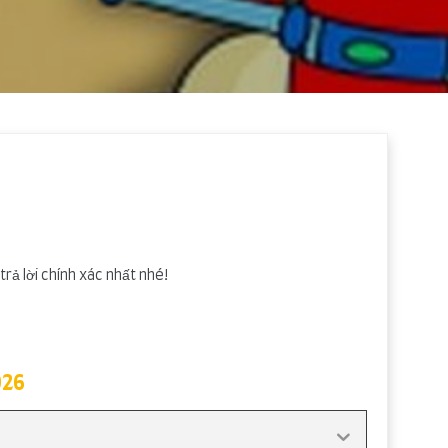
rả lời chính xác nhất nhé!
026