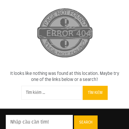
content
It looks like nothing was found at this location. Maybe try
one of the links below or a search?
Tìm
kiếm
cho:
SEARCH