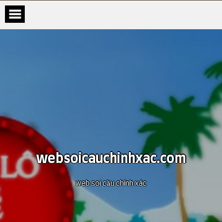
websoicauchinhxac.com
web soi cầu chính xác