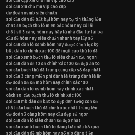
soi cầu cặp xỉu chủ mn vip cao cấp
soi cầu xỉu chủ mn vip cao cấp
dự đoán xsmb siêu chuẩn
soi cầu dàn đề bất bại hôm nay tự tin thắng lớn
chốt số bạch thủ lô miền bắc hôm nay có lãi
chốt số 3 càng hôm nay hãy là nhà đầu tư tài ba
cầu đề hôm nay siêu chuẩn nhanh tay lấy số
soi cầu dàn lô xsmb hôm nay được chọn lọc kỹ
bắt dàn lô chính xác 100 đội ngũ cao thủ lô đề
soi cầu xsmb bạch thủ lô siêu chuẩn cầu ngon
soi cầu dàn đề 10 số chính xác 100 số đẹp ăn to
soi cầu bạch thủ đề trang cung cấp số đẹp nhất
soi cầu 3 càng miễn phí đánh là trúng đánh là ăn
dự đoán xổ số mb hôm nay chính xác 100
soi cầu dàn lô xsmb hôm nay chính xác nhất
cách soi cầu bạch thủ lô chính xác 100
soi cầu mb dàn đề bất tử đẹp đến từng con số
chốt cầu bạch thủ đề chính xác nhất trúng lớn
dự đoán 3 càng hôm nay cầu đẹp số ngon
soi cầu dàn lô siêu chuẩn số đẹp nhất
soi cầu xsmb bạch thủ lô đáng tiếc nếu bỏ qua
soi cầu dàn đề mb hôm nay số víp đáng tiền