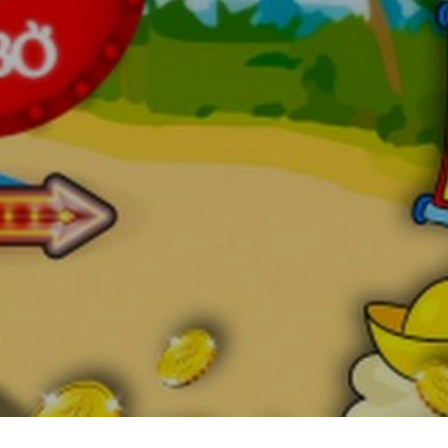
Skip
to