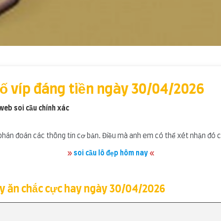
ố víp đáng tiền ngày 30/04/2026
web soi cầu chính xác
hán đoán các thông tin cơ bản. Điều mà anh em có thể xét nhận đó ch
»
soi cầu lô đẹp hôm nay
«
ay ăn chắc cực hay
ngày 30/04/2026