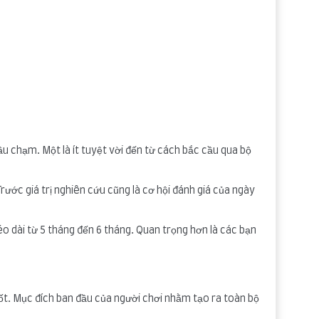
 chạm. Một là ít tuyệt vời đến từ cách bắc cầu qua bộ
ước giá trị nghiên cứu cũng là cơ hội đánh giá của ngày
o dài từ 5 tháng đến 6 tháng. Quan trọng hơn là các bạn
ốt. Mục đích ban đầu của người chơi nhằm tạo ra toàn bộ