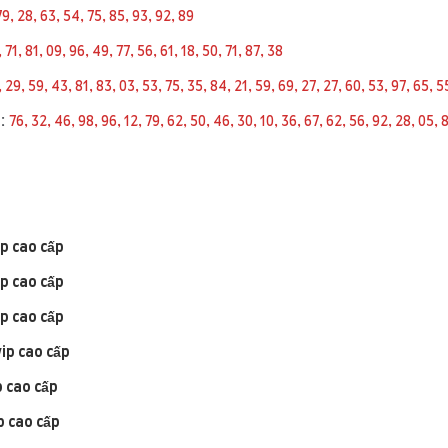
79, 28, 63, 54, 75, 85, 93, 92, 89
 71, 81, 09, 96, 49, 77, 56, 61, 18, 50, 71, 87, 38
 29, 59, 43, 81, 83, 03, 53, 75, 35, 84, 21, 59, 69, 27, 27, 60, 53, 97, 65, 
 :
76, 32, 46, 98, 96, 12, 79, 62, 50, 46, 30, 10, 36, 67, 62, 56, 92, 28, 05, 
ip cao cấp
ip cao cấp
ip cao cấp
vip cao cấp
p cao cấp
p cao cấp