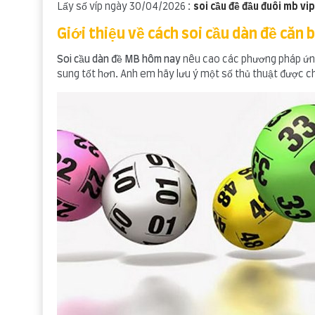
Lấy số víp ngày 30/04/2026 :
soi cầu đề đầu đuôi mb vi
Giới thiệu về cách soi cầu dàn đề căn
Soi cầu dàn đề MB hôm nay
nêu cao các phương pháp ứng d
sung tốt hơn. Anh em hãy lưu ý một số thủ thuật được c