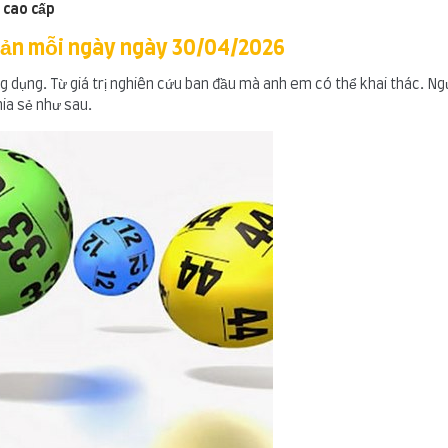
p cao cấp
 bản mỗi ngày ngày 30/04/2026
ụng. Từ giá trị nghiên cứu ban đầu mà anh em có thể khai thác. Người
hia sẻ như sau.