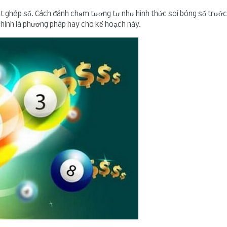
uật ghép số. Cách đánh chạm tương tự như hình thức soi bóng số trước
 chính là phương pháp hay cho kế hoạch này.