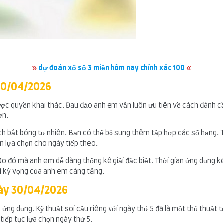
»
dự đoán xổ số 3 miền hôm nay chính xác 100
«
 30/04/2026
ợc quyền khai thác. Đau đảo anh em vẫn luôn ưu tiên về cách đánh cầu
ơn.
ch bắt bóng tự nhiên. Bạn có thể bổ sung thêm tập hợp các số hạng. Tr
n lựa chọn cho ngày tiếp theo.
Do đó mà anh em dễ dàng thống kê giải đặc biệt. Thời gian ứng dụng ké
thì kỳ vọng của anh em càng tăng.
gày 30/04/2026
ng dụng. Kỹ thuật soi cầu riêng với ngày thứ 5 đã là một thủ thuật t
 tiếp tục lựa chọn ngày thứ 5.