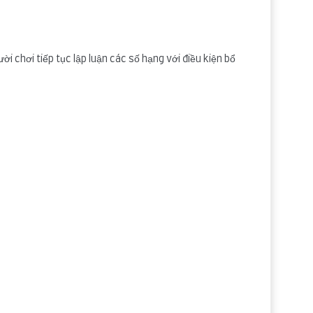
 chơi tiếp tục lập luận các số hạng với điều kiện bổ