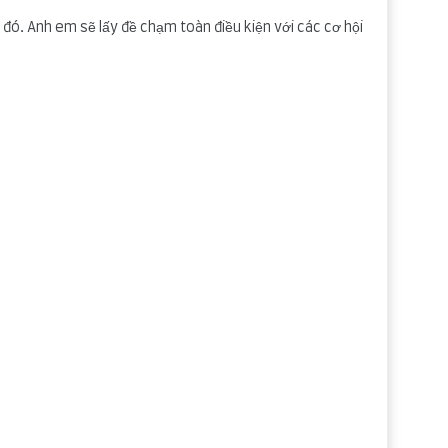
 đó. Anh em sẽ lấy đề chạm toàn điều kiện với các cơ hội