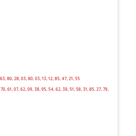
 63, 80, 28, 03, 80, 03, 13, 12, 85, 47, 21, 55
 70, 61, 07, 62, 09, 38, 95, 54, 62, 39, 51, 58, 31, 85, 27, 79,