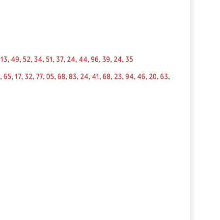
, 13, 49, 52, 34, 51, 37, 24, 44, 96, 39, 24, 35
6, 65, 17, 32, 77, 05, 68, 83, 24, 41, 68, 23, 94, 46, 20, 63,