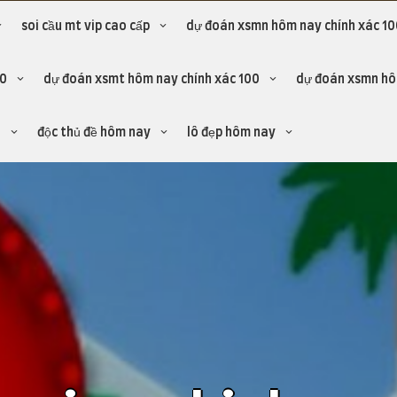
soi cầu mt vip cao cấp
dự đoán xsmn hôm nay chính xác 1
00
dự đoán xsmt hôm nay chính xác 100
dự đoán xsmn hô
0
độc thủ đề hôm nay
lô đẹp hôm nay