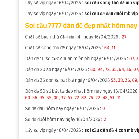
Lấy số víp ngày 16/04/2026 :
soi cầu song thủ đề mb vi
Lấy số víp ngày 16/04/2026 :
soi cầu đề đầu đuôi mb vip
Soi cầu 7777 dàn đề đẹp nhất hôm nay
Chốt số bạch thủ đề miễn phí ngày 16/04/2026 :
27
Chốt số song thủ đề ngày 16/04/2026 :
64, 11
Dàn đề 10 số cực chuẩn miễn phí ngày 16/04/2026 :
07, 3
Dàn đề 20 số ngày 16/04/2026 :
60, 94, 72, 35, 64, 36, 07,
Dàn đề 36 con số bất bại ngày 16/04/2026
53, 38, 36, 09, 
Dàn đề 50 số bất tử đẹp nhất hôm nay ngày 16/04/2026 
60, 56, 95, 35, 00, 37, 57, 72, 82, 76, 22, 48, 51, 91
Số đề đầu hôm nay ngày 16/04/2026 :
0
Số đề đuôi hôm nay ngày 16/04/2026 :
2
Lấy số víp ngày 16/04/2026 :
soi cầu dàn đề 4 con mb v