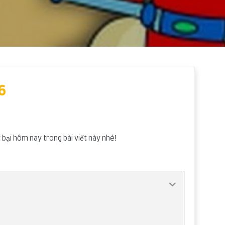
6
t bại hôm nay trong bài viết này nhé
!