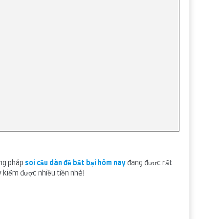
ơng pháp
soi cầu dàn đề bất bại hôm nay
đang được rất
y kiếm được nhiều tiền nhé!