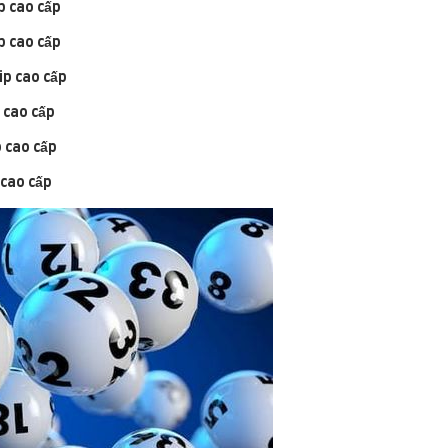
ip cao cấp
ip cao cấp
ip cao cấp
p cao cấp
p cao cấp
 cao cấp