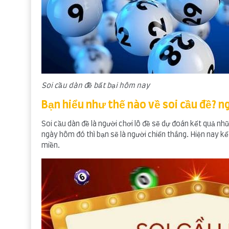
Soi cầu dàn đề bất bại hôm nay
Bạn hiểu như thế nào về soi cầu đề? 
Soi cầu dàn đề là người chơi lô đề sẽ dự đoán kết quả nh
ngày hôm đó thì bạn sẽ là người chiến thắng. Hiện nay kế
miền.