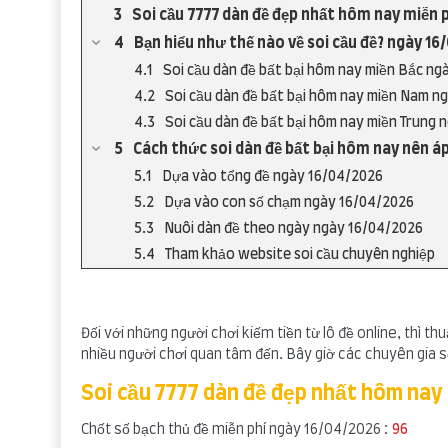
Soi cầu 7777 dàn đề đẹp nhất hôm nay miễn 
Bạn hiểu như thế nào về soi cầu đề? ngày 1
Soi cầu dàn đề bất bại hôm nay miền Bắc ng
Soi cầu dàn đề bất bại hôm nay miền Nam n
Soi cầu dàn đề bất bại hôm nay miền Trung 
Cách thức soi dàn đề bất bại hôm nay nên á
Dựa vào tổng đề ngày 16/04/2026
Dựa vào con số chạm ngày 16/04/2026
Nuôi dàn đề theo ngày ngày 16/04/2026
Tham khảo website soi cầu chuyên nghiệp
Đối với những người chơi kiếm tiền từ lô đề online, thì 
nhiều người chơi quan tâm đến. Bây giờ các chuyên gia 
Soi cầu 7777 dàn đề đẹp nhất hôm nay
Chốt số bạch thủ đề miễn phí ngày 16/04/2026 :
96