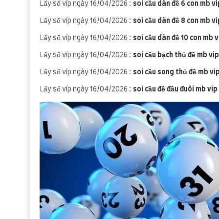
Lấy số víp ngày 16/04/2026 :
soi cầu dàn đề 6 con mb v
Lấy số víp ngày 16/04/2026 :
soi cầu dàn đề 8 con mb v
Lấy số víp ngày 16/04/2026 :
soi cầu dàn đề 10 con mb v
Lấy số víp ngày 16/04/2026 :
soi cầu bạch thủ đề mb vi
Lấy số víp ngày 16/04/2026 :
soi cầu song thủ đề mb vi
Lấy số víp ngày 16/04/2026 :
soi cầu đề đầu đuôi mb vip