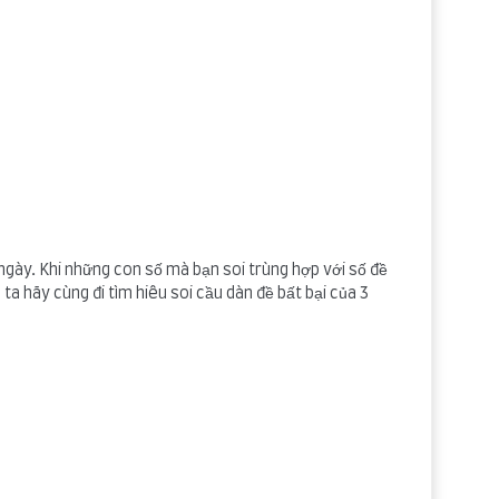
 ngày. Khi những con số mà bạn soi trùng hợp với số đề
ta hãy cùng đi tìm hiêu soi cầu dàn đề bất bại của 3