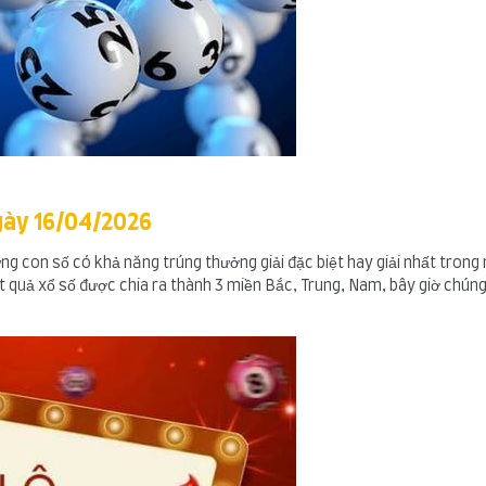
ngày 16/04/2026
ững con số có khả năng trúng thưởng giải đặc biệt hay giải nhất trong
t quả xổ số được chia ra thành 3 miền Bắc, Trung, Nam, bây giờ chúng 