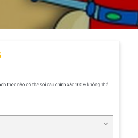
6
cách thức nào có thể soi cầu chính xác 100% không nhé.