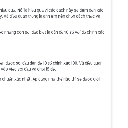
hiệu quả. Nói là hiệu quả vì các cách này sẽ đem đến xác
y. Và điều quan trọng là anh em nên chọn cách thức và
 những con số, đặc biệt là dàn đề 10 số với độ chính xác
hiện được
soi cầu dàn đề 10 số chính xác 100.
Và điều quan
 vào việc soi cầu và chơi lô đề.
 chuẩn xác nhất. Áp dụng như thế nào thì sẽ được giới