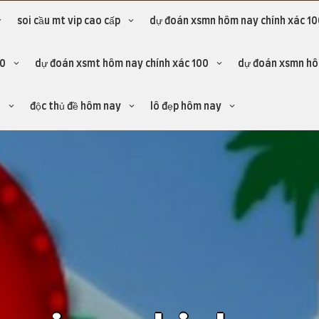
soi cầu mt vip cao cấp
dự đoán xsmn hôm nay chính xác 1
00
dự đoán xsmt hôm nay chính xác 100
dự đoán xsmn hô
0
độc thủ đề hôm nay
lô đẹp hôm nay