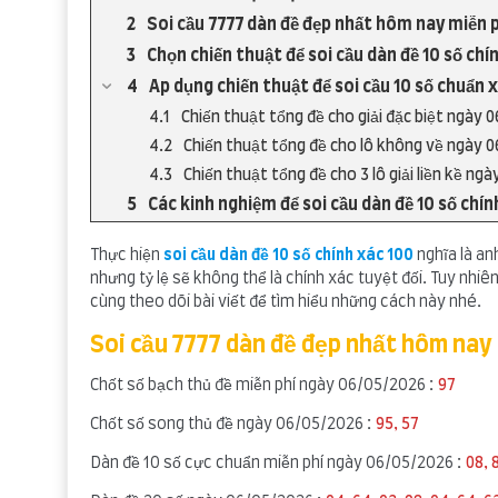
Soi cầu 7777 dàn đề đẹp nhất hôm nay miễn 
Chọn chiến thuật để soi cầu dàn đề 10 số ch
Áp dụng chiến thuật để soi cầu 10 số chuẩn
Chiến thuật tổng đề cho giải đặc biệt ngày 
Chiến thuật tổng đề cho lô không về ngày 
Chiến thuật tổng đề cho 3 lô giải liền kề ng
Các kinh nghiệm để soi cầu dàn đề 10 số chí
Thực hiện
soi cầu dàn đề 10 số chính xác 100
nghĩa là an
nhưng tỷ lệ sẽ không thể là chính xác tuyệt đối. Tuy nh
cùng theo dõi bài viết để tìm hiểu những cách này nhé.
Soi cầu 7777 dàn đề đẹp nhất hôm nay
Chốt số bạch thủ đề miễn phí ngày 06/05/2026 :
97
Chốt số song thủ đề ngày 06/05/2026 :
95, 57
Dàn đề 10 số cực chuẩn miễn phí ngày 06/05/2026 :
08, 8