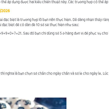
 thể áp dụng được hai kiểu chiến thuật này. Các trường hợp có thể á
5/2026
ải đặc biệt là trường hợp lô bạn nên thực hiện. Dễ dàng nhận thấy rằng g
i đặc biệt để có dàn đề 10 số sẽ thực hiện như sau:
+9+9+0+7=21. Sau đó bạn chỉ dùng số 5 ở hàng đơn vị để phục vụ cho v
 thì nghĩa là bạn chọn số chẵn cho ngày chẵn và số lẻ cho ngày lẻ. Lú