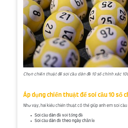
Chọn chiến thuật để soi cầu dàn đề 10 số chính xác 10
Áp dụng chiến thuật để soi cầu 10 số 
Như vậy, hai kiểu chiến thuật có thể giúp anh em soi cầu
Soi cầu dàn đề với tổng đề
Soi cầu dàn đề theo ngày chẵn lẻ