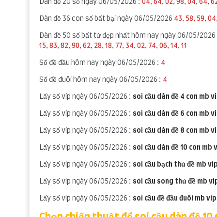
Dàn đề 20 số ngày 06/05/2026 :
04, 64, 02, 98, 04, 64, 62
Dàn đề 36 con số bất bại ngày 06/05/2026
43, 58, 59, 04,
Dàn đề 50 số bất tử đẹp nhất hôm nay ngày 06/05/2026
15, 83, 82, 90, 62, 28, 18, 77, 34, 02, 74, 06, 14, 11
Số đề đầu hôm nay ngày 06/05/2026 :
4
Số đề đuôi hôm nay ngày 06/05/2026 :
4
Lấy số víp ngày 06/05/2026 :
soi cầu dàn đề 4 con mb v
Lấy số víp ngày 06/05/2026 :
soi cầu dàn đề 6 con mb v
Lấy số víp ngày 06/05/2026 :
soi cầu dàn đề 8 con mb v
Lấy số víp ngày 06/05/2026 :
soi cầu dàn đề 10 con mb 
Lấy số víp ngày 06/05/2026 :
soi cầu bạch thủ đề mb vi
Lấy số víp ngày 06/05/2026 :
soi cầu song thủ đề mb vi
Lấy số víp ngày 06/05/2026 :
soi cầu đề đầu đuôi mb vi