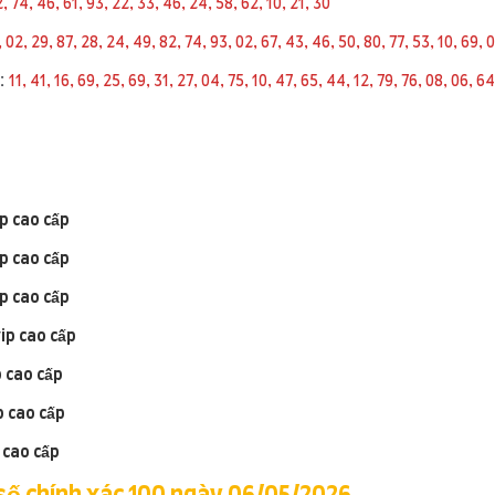
, 74, 46, 61, 93, 22, 33, 46, 24, 58, 62, 10, 21, 30
 02, 29, 87, 28, 24, 49, 82, 74, 93, 02, 67, 43, 46, 50, 80, 77, 53, 10, 69, 03
 :
11, 41, 16, 69, 25, 69, 31, 27, 04, 75, 10, 47, 65, 44, 12, 79, 76, 08, 06, 64
ip cao cấp
ip cao cấp
ip cao cấp
vip cao cấp
p cao cấp
p cao cấp
p cao cấp