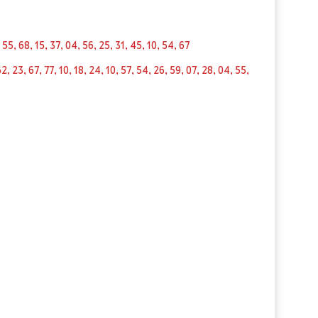
, 55, 68, 15, 37, 04, 56, 25, 31, 45, 10, 54, 67
2, 23, 67, 77, 10, 18, 24, 10, 57, 54, 26, 59, 07, 28, 04, 55,