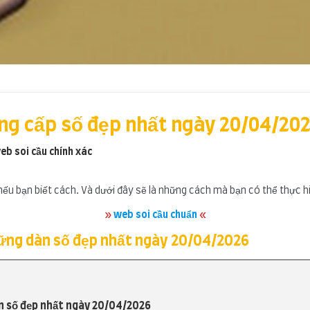
ung cấp số đẹp nhất ngày 20/04/20
eb soi cầu chính xác
nếu bạn biết cách. Và dưới đây sẽ là những cách mà bạn có thể thực 
»
web soi cầu chuẩn
«
hững dàn số đẹp nhất ngày 20/04/2026
n số đẹp nhất ngày 20/04/2026