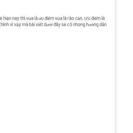
đề
hiện nay thì vừa là ưu điểm vừa là rào cản. Ưu điểm là
Chính vì vậy mà bài viết dưới đây sẽ có những hướng dẫn