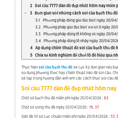
Soi cầu 7777 dàn đề đẹp nhất hôm nay miễn 
Đơn giản với những cách soi cầu bạch thủ đ
Phương pháp dùng giải đặc biệt ngày 20/04
Phương pháp giải đặc biệt với số 0 ngày 20
Phương pháp dùng lô không về ngày 20/04
Phương pháp dùng lô nháy ngày 20/04/202
Áp dụng chiến thuật để soi cầu bạch thủ đề
Chia sẻ kinh nghiệm để chơi lô đề hiệu quả 
Thực hiện
soi cầu bạch thủ đề
sẽ cực kỳ đơn giản nếu bạn
sử dụng phương thức hay chiến thuật nào để soi cầu. Cho 
sẽ tập trung hướng dẫn anh em các cách thức soi cầu để
Soi cầu 7777 dàn đề đẹp nhất hôm nay
Chốt số bạch thủ đề miễn phí ngày 20/04/2026 :
63
Chốt số song thủ đề ngày 20/04/2026 :
19, 37
Dàn đề 10 số cực chuẩn miễn phí ngày 20/04/2026 :
57, 