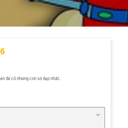
26
hiện để có những con số đẹp nhất.