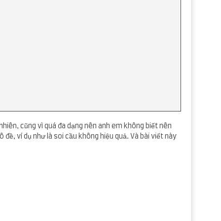
y nhiên, cũng vì quá đa dạng nên anh em không biết nên
ề, ví dụ như là soi cầu không hiệu quả. Và bài viết này