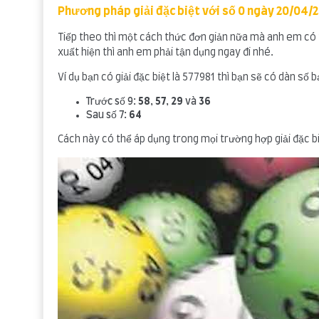
Phương pháp giải đặc biệt với số 0 ngày 20/04/
Tiếp theo thì một cách thức đơn giản nữa mà anh em có th
xuất hiện thì anh em phải tận dụng ngay đi nhé.
Ví dụ bạn có giải đặc biệt là 577981 thì bạn sẽ có dàn số 
Trước số 9:
58
,
57
,
29
và
36
Sau số 7:
64
Cách này có thể áp dụng trong mọi trường hợp giải đặc biệ