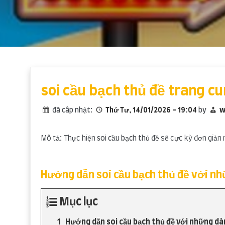
Skip
to
content
soi cầu bạch thủ đề trang c
đã câp nhật:
Thứ Tư, 14/01/2026 - 19:04
by
w
Mô tả: Thực hiện
soi cầu bạch thủ đề
sẽ cực kỳ đơn giản 
Hướng dẫn soi cầu bạch thủ đề với n
Mục lục
Hướng dẫn soi cầu bạch thủ đề với những dà