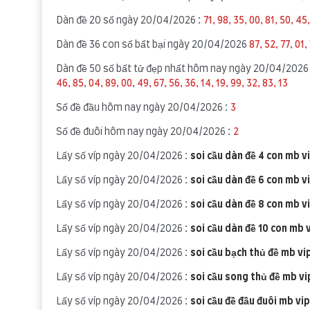
Dàn đề 20 số ngày 20/04/2026 :
71, 98, 35, 00, 81, 50, 45,
Dàn đề 36 con số bất bại ngày 20/04/2026
87, 52, 77, 01,
Dàn đề 50 số bất tử đẹp nhất hôm nay ngày 20/04/2026
46, 85, 04, 89, 00, 49, 67, 56, 36, 14, 19, 99, 32, 83, 13
Số đề đầu hôm nay ngày 20/04/2026 :
3
Số đề đuôi hôm nay ngày 20/04/2026 :
2
Lấy số víp ngày 20/04/2026 :
soi cầu dàn đề 4 con mb v
Lấy số víp ngày 20/04/2026 :
soi cầu dàn đề 6 con mb v
Lấy số víp ngày 20/04/2026 :
soi cầu dàn đề 8 con mb v
Lấy số víp ngày 20/04/2026 :
soi cầu dàn đề 10 con mb 
Lấy số víp ngày 20/04/2026 :
soi cầu bạch thủ đề mb vi
Lấy số víp ngày 20/04/2026 :
soi cầu song thủ đề mb vi
Lấy số víp ngày 20/04/2026 :
soi cầu đề đầu đuôi mb vi