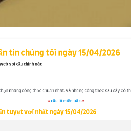
ẩn tin chúng tôi ngày 15/04/2026
web soi cầu chính xác
chọn những công thức chuẩn nhất. Và những công thức sau đây có thể 
»
cầu lô miền bắc
«
uẩn tuyệt vời nhất ngày 15/04/2026