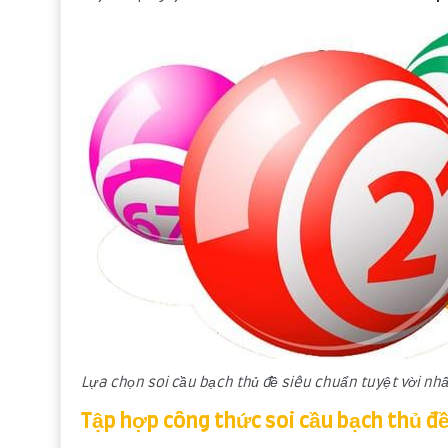
Lựa chọn soi cầu bạch thủ đề siêu chuẩn tuyệt vời nh
Tập hợp công thức soi cầu bạch thủ đ