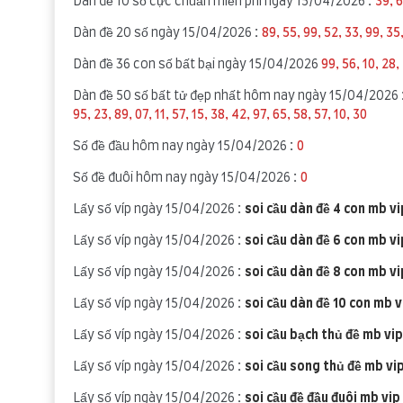
Dàn đề 10 số cực chuẩn miễn phí ngày 15/04/2026 :
39, 6
Dàn đề 20 số ngày 15/04/2026 :
89, 55, 99, 52, 33, 99, 35,
Dàn đề 36 con số bất bại ngày 15/04/2026
99, 56, 10, 28, 
Dàn đề 50 số bất tử đẹp nhất hôm nay ngày 15/04/2026 
95, 23, 89, 07, 11, 57, 15, 38, 42, 97, 65, 58, 57, 10, 30
Số đề đầu hôm nay ngày 15/04/2026 :
0
Số đề đuôi hôm nay ngày 15/04/2026 :
0
Lấy số víp ngày 15/04/2026 :
soi cầu dàn đề 4 con mb v
Lấy số víp ngày 15/04/2026 :
soi cầu dàn đề 6 con mb v
Lấy số víp ngày 15/04/2026 :
soi cầu dàn đề 8 con mb v
Lấy số víp ngày 15/04/2026 :
soi cầu dàn đề 10 con mb v
Lấy số víp ngày 15/04/2026 :
soi cầu bạch thủ đề mb vi
Lấy số víp ngày 15/04/2026 :
soi cầu song thủ đề mb vi
Lấy số víp ngày 15/04/2026 :
soi cầu đề đầu đuôi mb vip