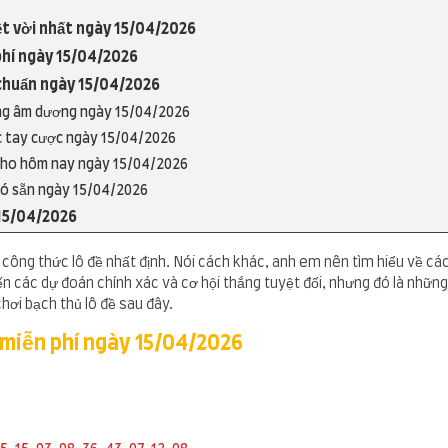
ệt vời nhất ngày 15/04/2026
phí ngày 15/04/2026
 chuẩn ngày 15/04/2026
óng âm dương ngày 15/04/2026
c tay cược ngày 15/04/2026
 cho hôm nay ngày 15/04/2026
có sẵn ngày 15/04/2026
 15/04/2026
 công thức lô đề nhất định. Nói cách khác, anh em nên tìm hiểu về các
các dự đoán chính xác và cơ hội thắng tuyệt đối, nhưng đó là nhữn
hơi bạch thủ lô đề sau đây.
 miễn phí ngày 15/04/2026