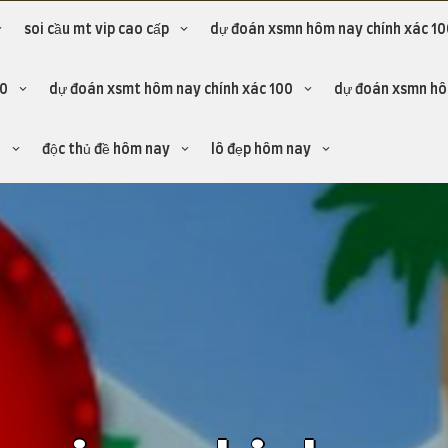
soi cầu mt vip cao cấp
dự đoán xsmn hôm nay chính xác 1
00
dự đoán xsmt hôm nay chính xác 100
dự đoán xsmn hô
0
độc thủ đề hôm nay
lô đẹp hôm nay