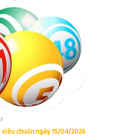
ất
ề siêu chuẩn ngày 15/04/2026