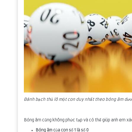
Đánh bạch thủ lô một con duy nhất theo bóng âm dư
Bóng âm cũng không phức tạp và có thể giúp anh em xác 
Bóng âm của con số 1 là số 0