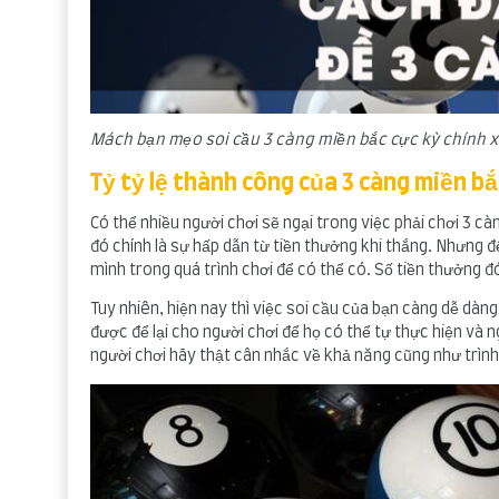
Mách bạn mẹo soi cầu 3 càng miền bắc cực kỳ chính 
Tỷ tỷ lệ thành công của 3 càng miền bắ
Có thể nhiều người chơi sẽ ngại trong việc phải chơi 3 cà
đó chính là sự hấp dẫn từ tiền thưởng khi thắng. Nhưng để
mình trong quá trình chơi để có thể có. Số tiền thưởng 
Tuy nhiên, hiện nay thì việc soi cầu của bạn càng dễ d
được để lại cho người chơi để họ có thể tự thực hiện và n
người chơi hãy thật cân nhắc về khả năng cũng như trình