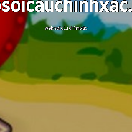
soicauchinhxac
web soi cầu chính xác