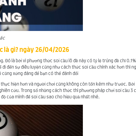
xác
c là gì? ngày 26/04/2026
ng. Đó là bởi vì phương thức soi cầu lô đề này có tỷ lệ trúng đề chỉ 0
 đi đến sự điêu luyện cũng như cách thức soi cầu chính xác hơn thì ngư
đó cũng xứng đáng để bạn có thể đánh đổi
àng thực hiện hơn và người chơi cũng không còn tốn kém như trước. B
ghiên cứu. Trong số những cách thức thì phương pháp chơi soi cầu 3 cà
 độ của mình để soi cầu sao cho hiệu quả nhất nhé.