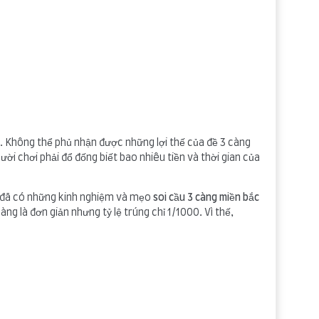
.1%. Không thể phủ nhận được những lợi thế của đề 3 càng
ời chơi phải đổ đống biết bao nhiêu tiền và thời gian của
ởi đã có những kinh nghiệm và mẹo
soi cầu 3 càng miền bắc
ng là đơn giản nhưng tỷ lệ trúng chỉ 1/1000. Vì thế,