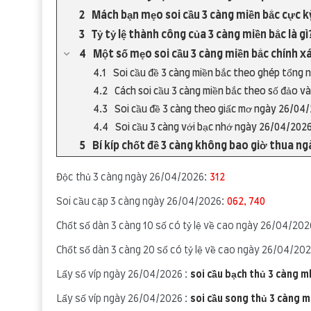
Mách bạn mẹo soi cầu 3 càng miền bắc cực k
Tỷ tỷ lệ thành công của 3 càng miền bắc là g
Một số mẹo soi cầu 3 càng miền bắc chính 
Soi cầu đề 3 càng miền bắc theo ghép tổng
Cách soi cầu 3 càng miền bắc theo số đảo v
Soi cầu đề 3 càng theo giấc mơ ngày 26/04
Soi cầu 3 càng với bạc nhớ ngày 26/04/202
Bí kíp chốt đề 3 càng không bao giờ thua n
Độc thủ 3 càng ngày 26/04/2026:
312
Soi cầu cặp 3 càng ngày 26/04/2026:
062, 740
Chốt số dàn 3 càng 10 số có tỷ lệ về cao ngày 26/04/202
Chốt số dàn 3 càng 20 số có tỷ lệ về cao ngày 26/04/202
Lấy số víp ngày 26/04/2026 :
soi cầu bạch thủ 3 càng m
Lấy số víp ngày 26/04/2026 :
soi cầu song thủ 3 càng m