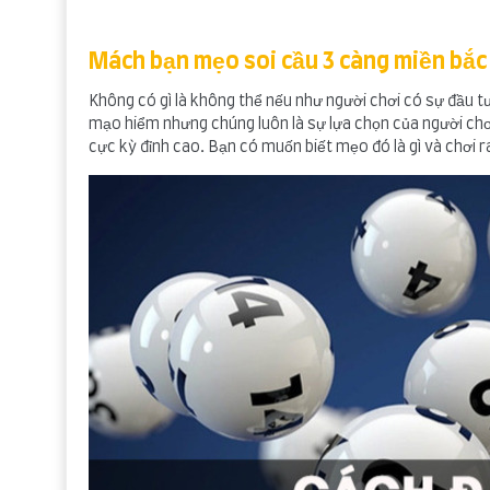
Mách bạn mẹo soi cầu 3 càng miền bắc
Không có gì là không thể nếu như người chơi có sự đầu t
mạo hiểm nhưng chúng luôn là sự lựa chọn của người chơi
cực kỳ đỉnh cao. Bạn có muốn biết mẹo đó là gì và chơi 