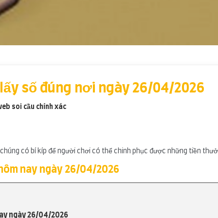
t lấy số đúng nơi ngày 26/04/2026
eb soi cầu chính xác
 chúng có bí kíp để người chơi có thể chinh phục được những tiền thư
í hôm nay ngày 26/04/2026
nay ngày 26/04/2026