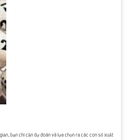
giản, bạn chỉ cần dự đoán và lựa chọn ra các con số xuất