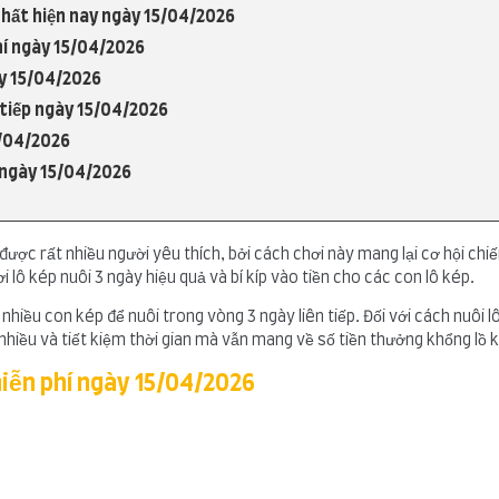
nhất hiện nay ngày 15/04/2026
hí ngày 15/04/2026
ày 15/04/2026
n tiếp ngày 15/04/2026
5/04/2026
t ngày 15/04/2026
ược rất nhiều người yêu thích, bởi cách chơi này mang lại cơ hội chiế
i lô kép nuôi 3 ngày hiệu quả và bí kíp vào tiền cho các con lô kép.
hiều con kép để nuôi trong vòng 3 ngày liên tiếp. Đối với cách nuôi l
 nhiều và tiết kiệm thời gian mà vẫn mang về số tiền thưởng khổng lồ k
miễn phí ngày 15/04/2026