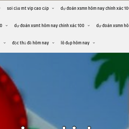
soi cầu mt vip cao cấp
dự đoán xsmn hôm nay chính xác 1
00
dự đoán xsmt hôm nay chính xác 100
dự đoán xsmn hô
0
độc thủ đề hôm nay
lô đẹp hôm nay