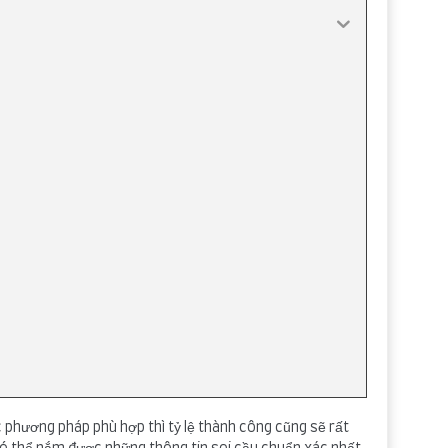
 phương pháp phù hợp thì tỷ lệ thành công cũng sẽ rất