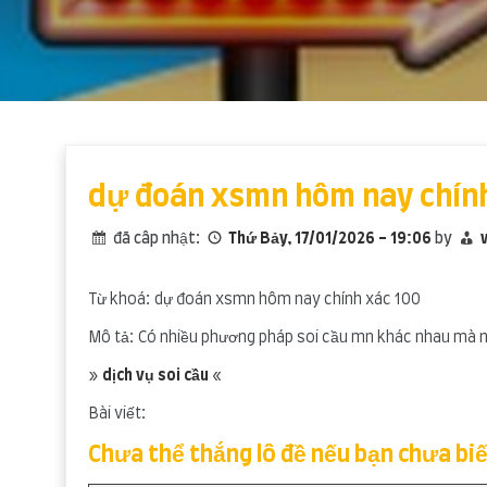
Skip
to
content
dự đoán xsmn hôm nay chính
đã câp nhật:
Thứ Bảy, 17/01/2026 - 19:06
by
Từ khoá: dự đoán xsmn hôm nay chính xác 100
Mô tả: Có nhiều phương pháp soi cầu mn khác nhau mà n
»
dịch vụ soi cầu
«
Bài viết:
Chưa thể thắng lô đề nếu bạn chưa bi