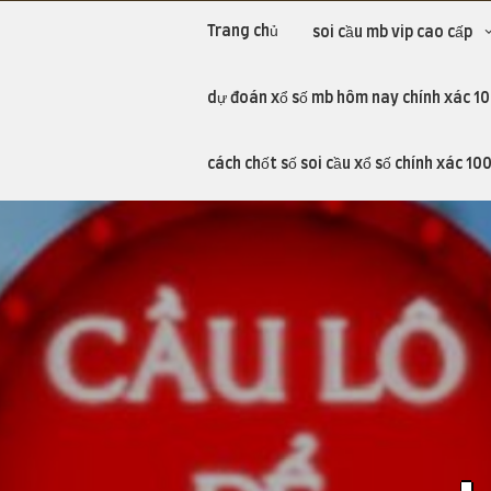
Trang chủ
soi cầu mb vip cao cấp
dự đoán xổ số mb hôm nay chính xác 1
cách chốt số soi cầu xổ số chính xác 10