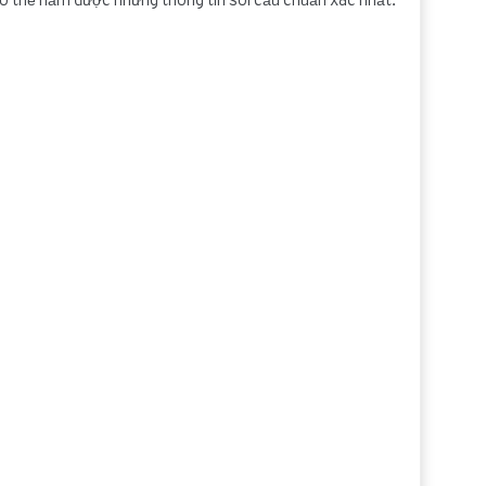
có thể nắm được những thông tin soi cầu chuẩn xác nhất.