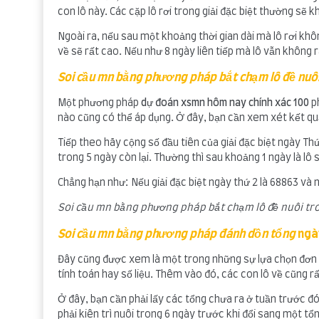
con lô này. Các cặp lô rơi trong giải đặc biệt thường sẽ
Ngoài ra, nếu sau một khoảng thời gian dài mà lô rơi khô
về sẽ rất cao. Nếu như 8 ngày liên tiếp mà lô vẫn không r
Soi cầu mn bằng phương pháp bắt chạm lô đề nuôi
Một phương pháp
dự đoán xsmn hôm nay chính xác 100
p
nào cũng có thể áp dụng. Ở đây, bạn cần xem xét kết quả
Tiếp theo hãy cộng số đầu tiên của giải đặc biệt ngày Thứ
trong 5 ngày còn lại. Thường thì sau khoảng 1 ngày là lô 
Chẳng hạn như: Nếu giải đặc biệt ngày thứ 2 là 68863 và 
Soi cầu mn bằng phương pháp bắt chạm lô đề nuôi tro
Soi cầu mn bằng phương pháp đánh dồn tổng
ngà
Đây cũng được xem là một trong những sự lựa chọn đơn gi
tính toán hay số liệu. Thêm vào đó, các con lô về cũng rấ
Ở đây, bạn cần phải lấy các tổng chưa ra ở tuần trước đó 
phải kiên trì nuôi trong 6 ngày trước khi đổi sang một tổ