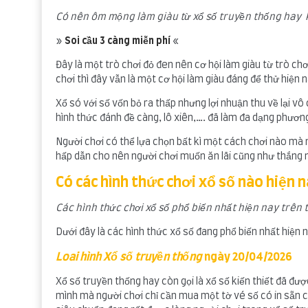
Có nên ôm mộng làm giàu từ xổ số truyền thống hay
»
Soi cầu 3 càng miễn phí
«
Đây là một trò chơi đỏ đen nên cơ hội làm giàu từ trò chơ
chơi thì đây vẫn là một cơ hội làm giàu đáng để thử hiện n
Xổ só với số vốn bỏ ra thấp nhưng lợi nhuận thu về lại v
hình thức đánh đề càng, lô xiên,…. đã làm đa dạng phương
Người chơi có thể lựa chọn bất kì một cách chơi nào mà n
hấp dẫn cho nên người chơi muốn ăn lãi cũng như thắng 
Có các hình thức chơi xổ số nào hiện
Các hình thức chơi xổ số phổ biến nhất hiện nay trên 
Dưới đây là các hình thức xổ số đang phổ biến nhất hiện
Loai hình Xổ số truyền thống
ngày 20/04/2026
Xổ số truyền thống hay còn gọi là xổ số kiến ​​thiết đã đ
mình mà người chơi chỉ cần mua một tờ vé số có in sẵn c