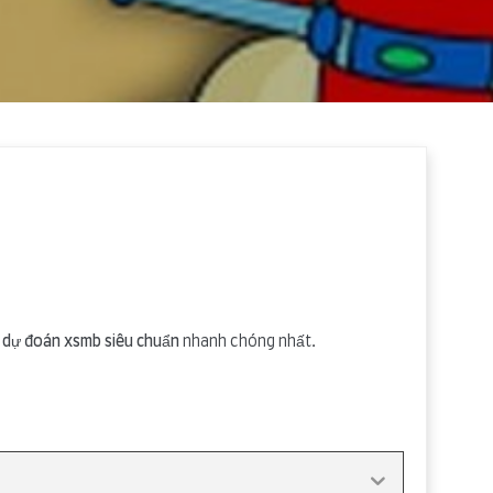
ể
dự đoán xsmb siêu chuẩn
nhanh chóng nhất.