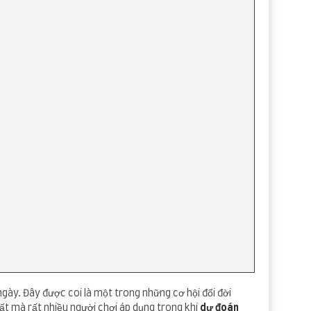
gày. Đây được coi là một trong những cơ hội đổi đời
ất mà rất nhiều người chơi áp dụng trong khi
dự đoán