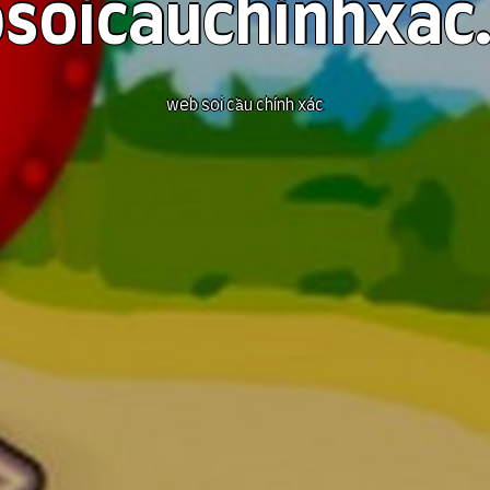
soicauchinhxac
web soi cầu chính xác