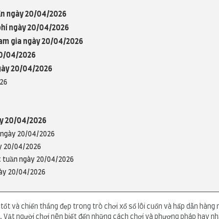
ẩn ngày 20/04/2026
phí ngày 20/04/2026
tham gia ngày 20/04/2026
20/04/2026
ngày 20/04/2026
026
ày 20/04/2026
t ngày 20/04/2026
ày 20/04/2026
ột tuần ngày 20/04/2026
gày 20/04/2026
ốt và chiến thắng đẹp trong trò chơi xổ số lôi cuốn và hấp dẫn hàng n
i. Vật người chơi nên biết đến những cách chơi và phương pháp hay nh