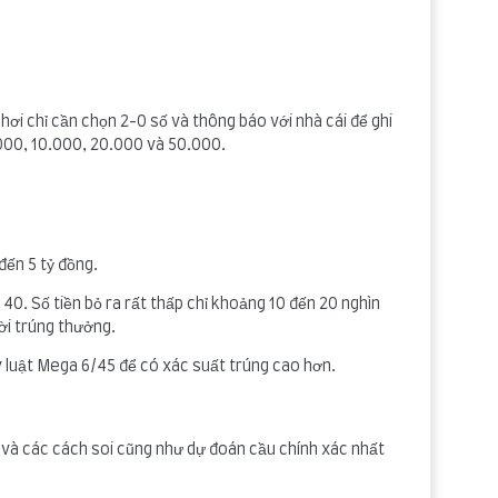
chơi chỉ cần chọn 2-0 số và thông báo với nhà cái để ghi
5.000, 10.000, 20.000 và 50.000.
 đến 5 tỷ đồng.
 40. Số tiền bỏ ra rất thấp chỉ khoảng 10 đến 20 nghìn
ười trúng thưởng.
y luật Mega 6/45 để có xác suất trúng cao hơn.
 và các cách soi cũng như dự đoán cầu chính xác nhất