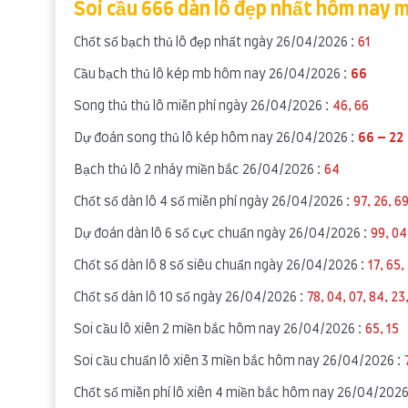
Soi cầu 666 dàn lô đẹp nhất hôm nay 
Chốt số bạch thủ lô đẹp nhất ngày 26/04/2026 :
61
Cầu bạch thủ lô kép mb hôm nay 26/04/2026 :
66
Song thủ thủ lô miễn phí ngày 26/04/2026 :
46, 66
Dự đoán song thủ lô kép hôm nay 26/04/2026 :
66 – 22
Bạch thủ lô 2 nháy miền bắc 26/04/2026 :
64
Chốt số dàn lô 4 số miễn phí ngày 26/04/2026 :
97, 26, 69
Dự đoán dàn lô 6 số cực chuẩn ngày 26/04/2026 :
99, 04,
Chốt số dàn lô 8 số siêu chuẩn ngày 26/04/2026 :
17, 65,
Chốt số dàn lô 10 số ngày 26/04/2026 :
78, 04, 07, 84, 23,
Soi cầu lô xiên 2 miền bắc hôm nay 26/04/2026 :
65, 15
Soi cầu chuẩn lô xiên 3 miền bắc hôm nay 26/04/2026 :
Chốt số miễn phí lô xiên 4 miền bắc hôm nay 26/04/2026