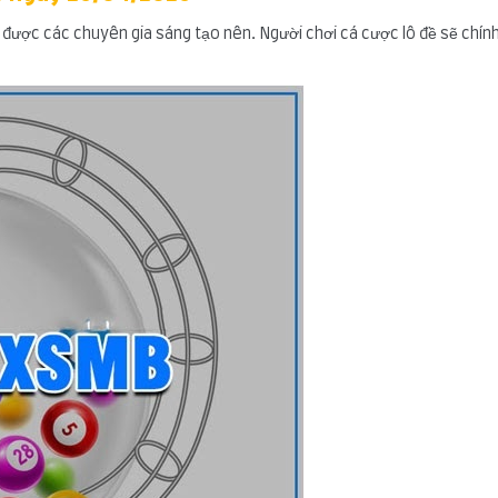
 được các chuyên gia sáng tạo nên. Người chơi cá cược lô đề sẽ chín