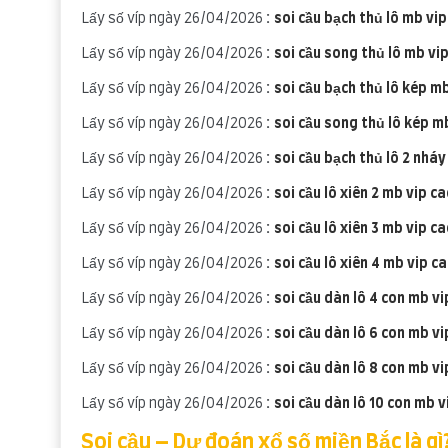
Lấy số víp ngày 26/04/2026 :
soi cầu bạch thủ lô mb vi
Lấy số víp ngày 26/04/2026 :
soi cầu song thủ lô mb vi
Lấy số víp ngày 26/04/2026 :
soi cầu bạch thủ lô kép m
Lấy số víp ngày 26/04/2026 :
soi cầu song thủ lô kép m
Lấy số víp ngày 26/04/2026 :
soi cầu bạch thủ lô 2 nhá
Lấy số víp ngày 26/04/2026 :
soi cầu lô xiên 2 mb vip c
Lấy số víp ngày 26/04/2026 :
soi cầu lô xiên 3 mb vip c
Lấy số víp ngày 26/04/2026 :
soi cầu lô xiên 4 mb vip c
Lấy số víp ngày 26/04/2026 :
soi cầu dàn lô 4 con mb vi
Lấy số víp ngày 26/04/2026 :
soi cầu dàn lô 6 con mb vi
Lấy số víp ngày 26/04/2026 :
soi cầu dàn lô 8 con mb vi
Lấy số víp ngày 26/04/2026 :
soi cầu dàn lô 10 con mb v
Soi cầu – Dự đoán xổ số miền Bắc là g