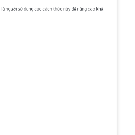
h là người sử dụng các cách thức này để nâng cao khả