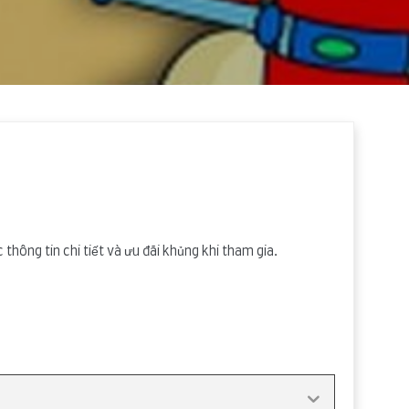
ông tin chi tiết và ưu đãi khủng khi tham gia.