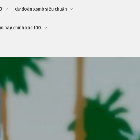
00
dự đoán xsmb siêu chuẩn
m nay chính xác 100