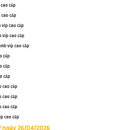
p cao cấp
p cao cấp
b vip cao cấp
b vip cao cấp
y mb vip cao cấp
ao cấp
ao cấp
ao cấp
p cao cấp
p cao cấp
p cao cấp
ip cao cấp
ì? ngày 26/04/2026