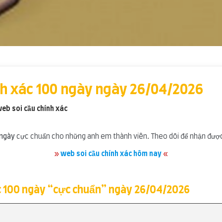
nh xác 100 ngày ngày 26/04/2026
eb soi cầu chính xác
 ngày
cực chuẩn cho những anh em thành viên. Theo dõi để nhận được th
»
web soi cầu chính xác hôm nay
«
c 100 ngày “cực chuẩn” ngày 26/04/2026