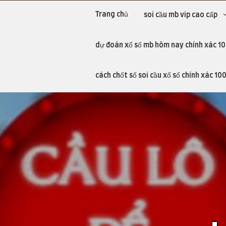
Trang chủ
soi cầu mb vip cao cấp
dự đoán xổ số mb hôm nay chính xác 1
cách chốt số soi cầu xổ số chính xác 10