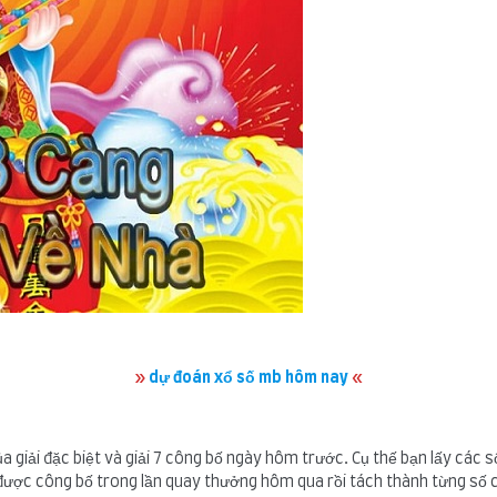
»
dự đoán xổ số mb hôm nay
«
a giải đặc biệt và giải 7 công bố ngày hôm trước. Cụ thế bạn lấy các s
 được công bố trong lần quay thưởng hôm qua rồi tách thành từng số 