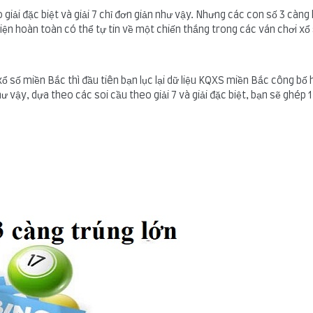
iải đặc biệt và giải 7 chỉ đơn giản như vậy. Nhưng các con số 3 càng 
hiện hoàn toàn có thể tự tin về một chiến thắng trong các ván chơi x
ổ số miền Bắc thì đầu tiên bạn lục lại dữ liệu KQXS miền Bắc công 
 vậy, dựa theo các soi cầu theo giải 7 và giải đặc biệt, bạn sẽ ghép 1 tr