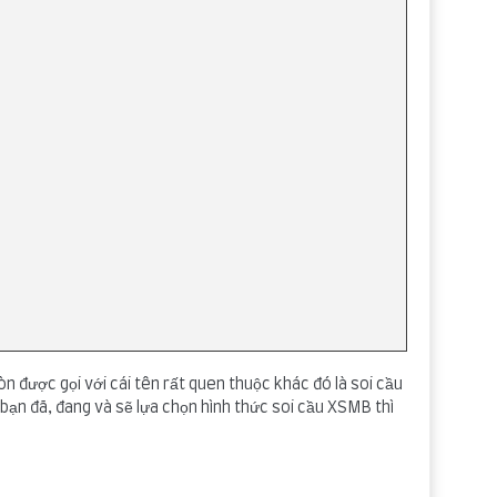
n được gọi với cái tên rất quen thuộc khác đó là soi cầu
 bạn đã, đang và sẽ lựa chọn hình thức soi cầu XSMB thì