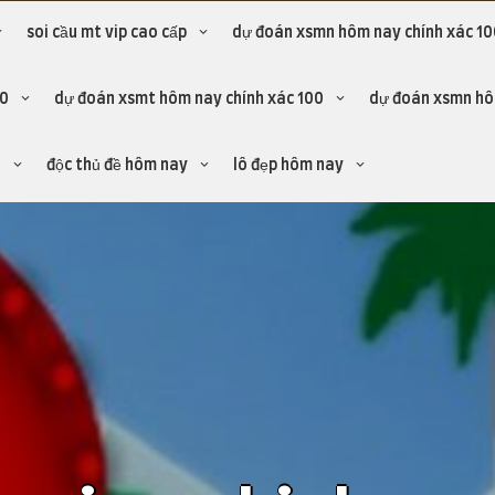
soi cầu mt vip cao cấp
dự đoán xsmn hôm nay chính xác 1
00
dự đoán xsmt hôm nay chính xác 100
dự đoán xsmn hô
0
độc thủ đề hôm nay
lô đẹp hôm nay