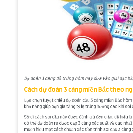
Dự đoán 3 càng dễ trúng hôm nay dựa vào giải đặc biệt
Cách dự đoán 3 càng miền Bắc theo ng
Lựa chọn tuyệt chiêu dự đoán cầu 3 càng miền Bắc hôm na
khả năng giúp bạn gia tăng tỷ lệ trúng hưởng cao khi soi
Sở dĩ cách soi cầu này được đánh giá đơn giản, dễ hiểu l
có thể dự đoán ra được cặp 3 càng xác suất về cao nhất
muốn hiểu một cách chuẩn xác tiến trình soi cầu 3 càng