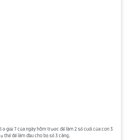
ố ở giải 7 của ngày hôm trước để làm 2 số cuối của con 3
cụ thể để làm đầu cho bộ số 3 càng.