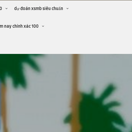
00
dự đoán xsmb siêu chuẩn
m nay chính xác 100