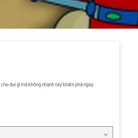
n chờ đợi gì mà không nhanh tay khám phá ngay.