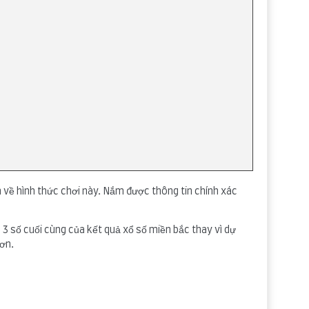
n về hình thức chơi này. Nắm được thông tin chính xác
n 3 số cuối cùng của kết quả xổ số miền bắc thay vì dự
hơn.