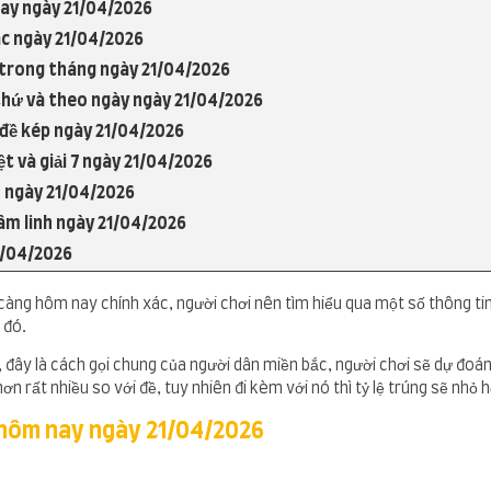
nay ngày 21/04/2026
ác ngày 21/04/2026
 trong tháng ngày 21/04/2026
thứ và theo ngày ngày 21/04/2026
 đề kép ngày 21/04/2026
ệt và giải 7 ngày 21/04/2026
m ngày 21/04/2026
tâm linh ngày 21/04/2026
1/04/2026
 càng hôm nay chính xác, người chơi nên tìm hiểu qua một số thông ti
 đó.
p, đây là cách gọi chung của người dân miền bắc, người chơi sẽ dự đoá
ơn rất nhiều so với đề, tuy nhiên đi kèm với nó thì tỷ lệ trúng sẽ nhỏ 
í hôm nay ngày 21/04/2026