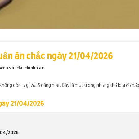
huẩn ăn chắc ngày 21/04/2026
web soi cầu chính xác
hông còn lạ gì với 3 càng nữa. Đây là một trong những thể loại đề hấp
ngày 21/04/2026
1/04/2026