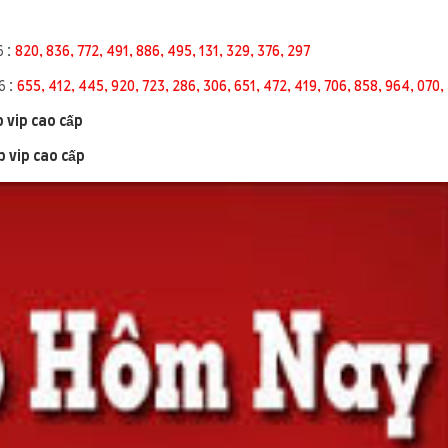
6 :
820, 836, 772, 491, 886, 495, 131, 329, 376, 297
6 :
655, 412, 445, 920, 723, 286, 306, 651, 472, 419, 706, 858, 964, 070, 
b vip cao cấp
b vip cao cấp