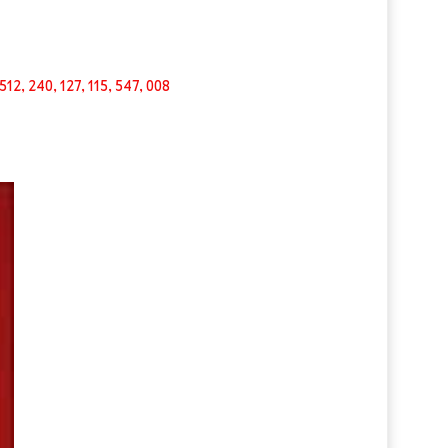
512, 240, 127, 115, 547, 008