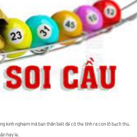
 kinh nghiệm mà bản thân biết để có thẻ tính ra con lô bạch thủ.
ẵn hay lẻ.