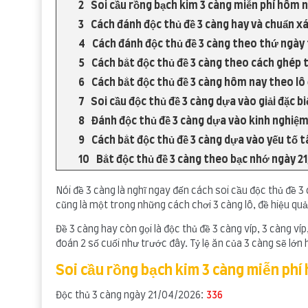
Soi cầu rồng bạch kim 3 càng miễn phí hôm 
Cách đánh độc thủ đề 3 càng hay và chuẩn x
Cách đánh độc thủ đề 3 càng theo thứ ngày
Cách bắt độc thủ đề 3 càng theo cách ghép 
Cách bắt độc thủ đề 3 càng hôm nay theo lô
Soi cầu độc thủ đề 3 càng dựa vào giải đặc bi
Đánh độc thủ đề 3 càng dựa vào kinh nghiệ
Cách bắt độc thủ đề 3 càng dựa vào yếu tố 
Bắt độc thủ đề 3 càng theo bạc nhớ ngày 2
Nói đề 3 càng là nghĩ ngay đến cách soi cầu độc thủ đề 3
cũng là một trong những cách chơi 3 càng lô, đề hiệu quả
Đề 3 càng hay còn gọi là độc thủ đề 3 càng víp, 3 càng ví
đoán 2 số cuối như trước đây. Tỷ lệ ăn của 3 càng sẽ lớn h
Soi cầu rồng bạch kim 3 càng miễn ph
Độc thủ 3 càng ngày 21/04/2026:
336