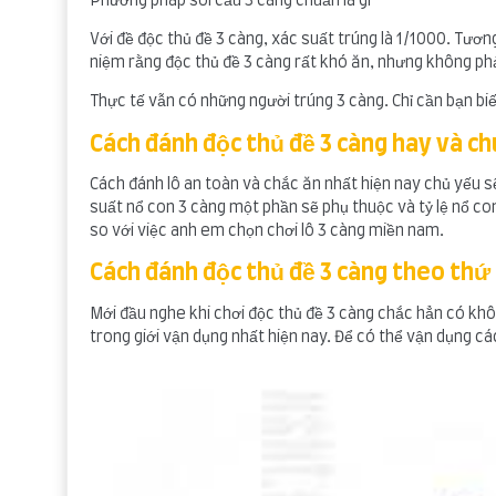
Phương pháp soi cầu 3 càng chuẩn là gì
Với đề độc thủ đề 3 càng, xác suất trúng là 1/1000. Tương
niệm rằng độc thủ đề 3 càng rất khó ăn, nhưng không phả
Thực tế vẫn có những người trúng 3 càng. Chỉ cần bạn bi
Cách đánh độc thủ đề 3 càng hay và c
Cách đánh lô an toàn và chắc ăn nhất hiện nay chủ yếu sẽ
suất nổ con 3 càng một phần sẽ phụ thuộc và tỷ lệ nổ con
so với việc anh em chọn chơi lô 3 càng miền nam.
Cách đánh độc thủ đề 3 càng theo thứ
Mới đầu nghe khi chơi độc thủ đề 3 càng chắc hẳn có khô
trong giới vận dụng nhất hiện nay. Để có thể vận dụng c