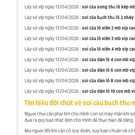
Lấy số víp ngày 13/04/2026 :
soi cầu song thủ lô kép m
Lấy số víp ngày 13/04/2026 :
soi cầu bạch thủ lô 2 nháy
Lấy số víp ngày 13/04/2026 :
soi cầu lô xiên 2 mb vip ca
Lấy số víp ngày 13/04/2026 :
soi cầu lô xiên 3 mb vip ca
Lấy số víp ngày 13/04/2026 :
soi cầu lô xiên 4 mb vip c
Lấy số víp ngày 13/04/2026 :
soi cầu dàn lô 4 con mb vi
Lấy số víp ngày 13/04/2026 :
soi cầu dàn lô 6 con mb vi
Lấy số víp ngày 13/04/2026 :
soi cầu dàn lô 8 con mb vi
Lấy số víp ngày 13/04/2026 :
soi cầu dàn lô 10 con mb v
Tìm hiểu đôi chút về soi cầu bạch thủ 
Người chơi cần phải tìm cho mình con số may mắn khi so
đưa ra quy luật nhất định cho mình để thực hiện dễ dàng.
Mọi người đôi khi cần có suy đoán, suy luận chuẩn và có