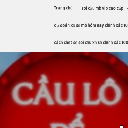
Trang chủ
soi cầu mb vip cao cấp
dự đoán xổ số mb hôm nay chính xác 1
cách chốt số soi cầu xổ số chính xác 10