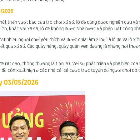
5/2026
hát triển vượt bậc của trò chơi xổ số, lô đề cũng được nghiên cứu và 
hiên, khác với xổ số, lô đề không được Nhà nước và pháp luật công nhậ
t nhiều người chơi yêu thích và được chia làm 2 loại là lô đề và lô xiê
kết quả xổ số. Các quầy hàng, quầy quán ven đường là những nơi thường
đề rất cao, thông thường là 1 ăn 70. Với sự phát triển và phổ biến của 
ô đề còn xuất hiện ở các nhà cái cá cược trực tuyến để người chơi có 
gày 03/05/2026