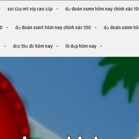
soi cầu mt vip cao cấp
dự đoán xsmn hôm nay chính xác 1
00
dự đoán xsmt hôm nay chính xác 100
dự đoán xsmn hô
0
độc thủ đề hôm nay
lô đẹp hôm nay