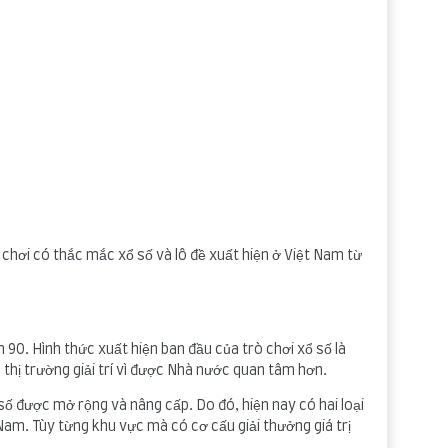
i chơi có thắc mắc xổ số và lô đề xuất hiện ở Việt Nam từ
 90. Hình thức xuất hiện ban đầu của trò chơi xổ số là
ng thị trường giải trí vì được Nhà nước quan tâm hơn.
 số được mở rộng và nâng cấp. Do đó, hiện nay có hai loại
n Nam. Tùy từng khu vực mà có cơ cấu giải thưởng giá trị