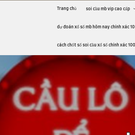
Trang chủ
soi cầu mb vip cao cấp
dự đoán xổ số mb hôm nay chính xác 1
cách chốt số soi cầu xổ số chính xác 10