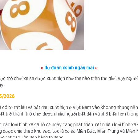
»
dự đoán xsmb ngày mai
«
ược trò chơi xổ số được xuất hiện như thế nào trên thế giới. Vậy ngườ
ây:
05/2026
đã có từ rất lâu và bắt đầu xuất hiện ở Việt Nam vào khoảng những năm
​thiết trở thành trò chơi được nhiều người biết đến và phổ biến hơn tro
ác loại hình xổ số, lô đề ngày càng phát triển, rất nhiều loại hình xổ
 cũng được chia theo khu vực, tức là xổ số Miền Bắc, Miền Trung và Miề
c rất cao, lên đến hàng tỷ đồng.