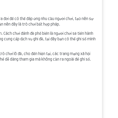
ra đời để có thể đáp ứng nhu cầu người chơi, tạo nên sự
n nên đây là trò chơi bất hợp pháp.
n. Cách chơi đánh đề phổ biến là người chơi sẽ tiến hành
 cung cấp dịch vụ ghi đề, tại đây bạn có thể ghi số mình
trò chơi lô đề, cho đến hiện tại, các trang mạng xã hội
thể dễ dàng tham gia mà không cần ra ngoài để ghi số.