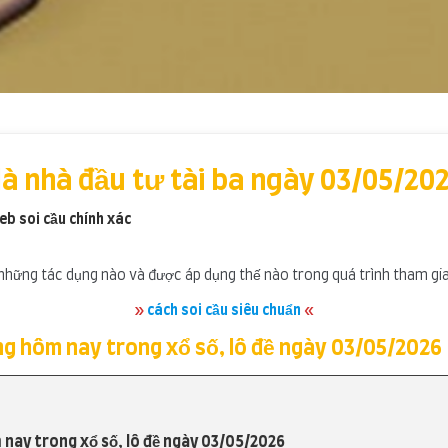
là nhà đầu tư tài ba ngày 03/05/20
eb soi cầu chính xác
ó những tác dụng nào và được áp dụng thế nào trong quá trình tham gia
»
cách soi cầu siêu chuẩn
«
ng hôm nay trong xổ số, lô đề ngày 03/05/2026
 nay trong xổ số, lô đề ngày 03/05/2026