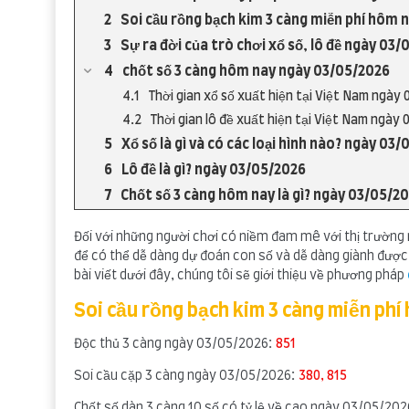
Soi cầu rồng bạch kim 3 càng miễn phí hôm 
Sự ra đời của trò chơi xổ số, lô đề ngày 03
chốt số 3 càng hôm nay ngày 03/05/2026
Thời gian xổ số xuất hiện tại Việt Nam ngày
Thời gian lô đề xuất hiện tại Việt Nam ngày
Xổ số là gì và có các loại hình nào? ngày 03
Lô đề là gì? ngày 03/05/2026
Chốt số 3 càng hôm nay là gì? ngày 03/05/2
Đối với những người chơi có niềm đam mê với thị trường
để có thể dễ dàng dự đoán con số và dễ dàng giành được 
bài viết dưới đây, chúng tôi sẽ giới thiệu về phương pháp
Soi cầu rồng bạch kim 3 càng miễn ph
Độc thủ 3 càng ngày 03/05/2026:
851
Soi cầu cặp 3 càng ngày 03/05/2026:
380, 815
Chốt số dàn 3 càng 10 số có tỷ lệ về cao ngày 03/05/202