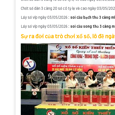
Chốt số dàn 3 càng 20 số có tỷ lệ về cao ngày 03/05/202
Lấy số víp ngày 03/05/2026 :
soi cầu bạch thủ 3 càng m
Lấy số víp ngày 03/05/2026 :
soi cầu song thủ 3 càng m
Sự ra đời của trò chơi xổ số, lô đề ng