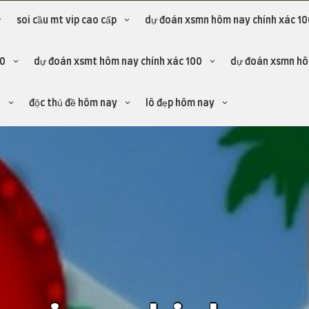
soi cầu mt vip cao cấp
dự đoán xsmn hôm nay chính xác 1
00
dự đoán xsmt hôm nay chính xác 100
dự đoán xsmn hô
0
độc thủ đề hôm nay
lô đẹp hôm nay