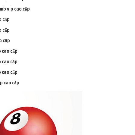
 mb vip cao cấp
o cấp
o cấp
ao cấp
p cao cấp
p cao cấp
p cao cấp
ip cao cấp