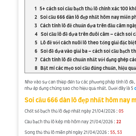
5+ cách soi cầu bạch thủ lô chính xác 100 k
Soi cầu 666 dàn lô đẹp nhất hôm nay miễn p
Cách tính lô đề chuẩn dựa trên đầu câm ngà
Soi cầu lô đề dựa trên đuôi câm – cách soi 
Lô đề với cách nuôi lô theo tổng giải đặc bi
Soi đề dựa vào giải ba – cách soi cầu bạch t
Cách tính lô đề chuẩn nhất với dạng ghép các
Bật mí các mẹo soi cầu đúng chuẩn, hiệu qu
Nhờ vào sự can thiệp đến từ các phương pháp tính lô đề, 
như áp dụng chúng sao cho hiệu quả nhất. Dưới đây là 5
Soi cầu 666 dàn lô đẹp nhất hôm nay 
Chốt số bạch thủ lô đẹp nhất ngày 21/04/2026 :
05
Cầu bạch thủ lô kép mb hôm nay 21/04/2026 :
22
Song thủ thủ lô miễn phí ngày 21/04/2026 :
55, 53