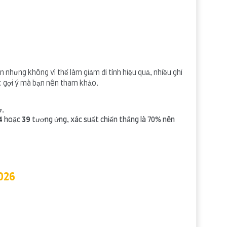
n nhưng không vì thế làm giảm đi tính hiệu quả, nhiều ghi
ác gợi ý mà bạn nên tham khảo.
ờ.
4
hoặc
39
tương ứng, xác suất chiến thắng là 70% nên
026