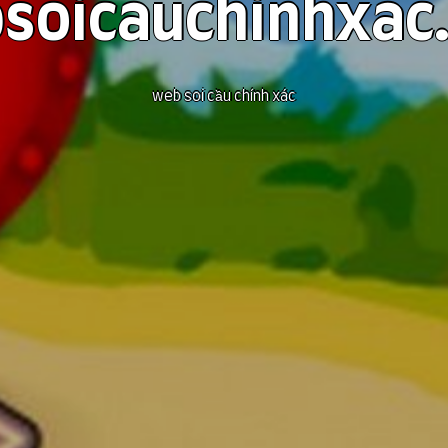
soicauchinhxac
web soi cầu chính xác