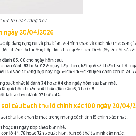
 cược thủ nào cũng biết
âm
ngày 20/04/2026
c áp dụng rộng rãi và phổ biến. Với hình thức và cách hiểu rất đơn giả
 đến nhiều giải thưởng hấp dẫn cho người chơi. Dưới đây là một số c
ên đánh
83
,
66
cho ngày hôm sau.
ựa chọn đánh
83
hoặc
02
ở ngày tiếp theo, kết quả sẽ khiến bạn bất ng
g nếu rơi vào trường hợp này, người chơi được khuyên đánh con lô
23
,
7
ng suốt nhất là đánh
34
hoặc
04
cho ngày hôm sau bạn nhé.
kết quả hôm trước xuất hiện đầu câm 6, 7 hoặc 8.
hất là lựa chọn đánh
07
hoặc
42
.
 soi cầu bạch thủ lô chính xác 100
ngày 20/04/
i chơi lựa chọn là một trong những cách tính lô chính xác nhất.
1
hoặc
01
ngày tiếp theo bạn nhé.
u con lô
41
,
76
hoặc
72
sẽ xuất hiện, bạn có thể tự mình cân nhắc.