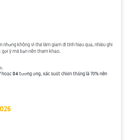
n nhưng không vì thế làm giảm đi tính hiệu quả, nhiều ghi
ác gợi ý mà bạn nên tham khảo.
ờ.
7
hoặc
04
tương ứng, xác suất chiến thắng là 70% nên
2026