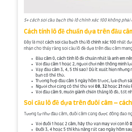
5+ cách soi cầu bạch thủ lô chính xác 100 không phải
Cách tính lô đề chuẩn dựa trên đầu c
Đây là một
cách soi cầu bạch thủ lô chính xác 100
nhất đượ
nhận cho thấy rằng soi cầu lô đề dựa trên đầu câm mang
Đầu câm 0, cách tính lô đề chuẩn nhất là anh em n
Với đầu câm 1 hoặc 2, người chơi nên thông minh l
Vậy đầu câm 3, 4, 5 thì sao? Dù ít xuất hiện nhưn
bạn có thể thử.
Trường hợp đầu câm 5 ngày hôm trước, lựa chọn sá
Người chơi cũng có thể thử với
08
,
32
hoặc
21
nếu 
Với đầu câm 9, muốn giành chiến thắng lô đề, tốt n
Soi cầu lô đề dựa trên đuôi câm – cách
Tương tự như đầu câm, đuôi câm cũng được đông đảo ngườ
Với đuôi 1 hoặc 2 câm, hãy thử vận may với con lô
0
Đuôi 3, 4 hoặc 5 thì khả năng rất cao ngày hôm sa