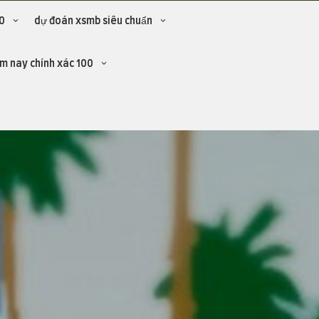
00
dự đoán xsmb siêu chuẩn
m nay chính xác 100