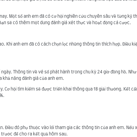
n nay. Một số anh em đã có cơ hội nghiên cứu chuyên sâu về từng kỹ thu
. Bạn sẽ có thêm một dung đánh giá xét thực về hoạt động cá cược.
cao. Khi anh em đã có cách chọn lọc những thông tin thích hợp. Điều ki
 ngày. Thông tin về vé số phát hành trong chu kỳ 24 giờ đồng hồ. Như
a khả năng đánh giá của anh em.
 Cơ hội tìm kiếm sẽ được triển khai thông qua 18 giải thưởng. Kết cấu 
%.
n. Điều đó phụ thuộc vào lối tham gia các thông tin của anh em. Nếu x
m trước để cho ra kết quả hôm sau.