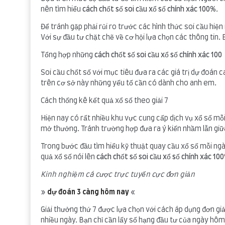
nên tìm hiểu
cách chốt số soi cầu xổ số chính xác 100
%.
Để tránh gặp phải rủi ro trước các hình thức soi cầu hiệ
Với sự đầu tư chặt chẽ về cơ hội lựa chọn các thông tin
Tổng hợp những
cách chốt số soi cầu xổ số chính xác 100
Soi cầu chốt số với mục tiêu đưa ra các giá trị dự đoán 
trên cơ sở này những yếu tố cần có dành cho anh em.
Cách thống kê kết quả xổ số theo giải 7
Hiện nay có rất nhiều khu vực cung cấp dịch vụ xổ số mỗi
mở thưởng. Tránh trường hợp đưa ra ý kiến nhầm lẫn giữ
Trong bước đầu tìm hiểu kỹ thuật quay cầu xổ số mỗi ngày.
quả xổ số nói lên
cách chốt số soi cầu xổ số chính xác 100
Kinh nghiệm cá cược trực tuyến cực đơn giản
»
dự đoán 3 càng hôm nay
«
Giải thưởng thứ 7 được lựa chọn với cách áp dụng đơn giả
nhiều ngày. Bạn chỉ cần lấy số hạng đầu tư của ngày hô