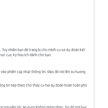
. Tuy nhiên bạn đã trang bị cho mình cơ sở dự đoán kết
 thức cực kỳ hữu ích dành cho bạn.
vào phiên cập nhật thông tin. Điều đó nói lên xu hướng
ông tin tiếp theo cho thấy cơ hội dự đoán hoàn toàn phù
hững nguyên tắc áp dụng không giống nhau. Do đó mà bạn