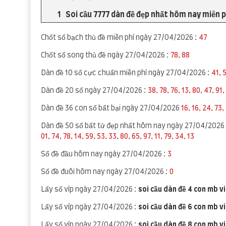
Soi cầu 7777 dàn đề đẹp nhất hôm nay miễn 
Chốt số bạch thủ đề miễn phí ngày 27/04/2026 :
47
Chốt số song thủ đề ngày 27/04/2026 :
78, 88
Dàn đề 10 số cực chuẩn miễn phí ngày 27/04/2026 :
41, 
Dàn đề 20 số ngày 27/04/2026 :
38, 78, 76, 13, 80, 47, 91,
Dàn đề 36 con số bất bại ngày 27/04/2026
16, 16, 24, 73,
Dàn đề 50 số bất tử đẹp nhất hôm nay ngày 27/04/2026
01, 74, 78, 14, 59, 53, 33, 80, 65, 97, 11, 79, 34, 13
Số đề đầu hôm nay ngày 27/04/2026 :
3
Số đề đuôi hôm nay ngày 27/04/2026 :
0
Lấy số víp ngày 27/04/2026 :
soi cầu dàn đề 4 con mb v
Lấy số víp ngày 27/04/2026 :
soi cầu dàn đề 6 con mb v
Lấy số víp ngày 27/04/2026 :
soi cầu dàn đề 8 con mb v