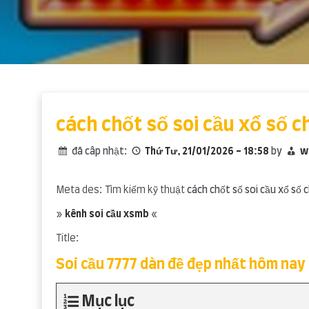
Skip
to
content
cách chốt số soi cầu xổ số 
đã câp nhật:
Thứ Tư, 21/01/2026 - 18:58
by
w
Meta des: Tìm kiếm kỹ thuật
cách chốt số soi cầu xổ số 
»
kênh soi cầu xsmb
«
Title:
Soi cầu 7777 dàn đề đẹp nhất hôm nay
Mục lục