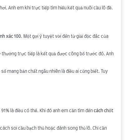
i. Anh em khi trực tiếp tìm hiểu kết quả nuôi cầu lô đề.
ính xác 100
. Một gợi ý tuyệt vời đến từ giải độc đắc của
ở thưởng trực tiếp là kết quả được công bố trước đó. Anh
 số mang bản chất ngẫu nhiên là điều ai cũng biết. Tuy
 91% là điều có thể. Khi đó anh em cần tìm đến
cách chốt
cách soi cầu bạch thủ hoặc đánh song thủ lô. Chỉ cần